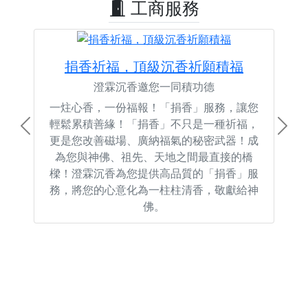
工商服務
捐香祈福，頂級沉香祈願積福
澄霖沉香邀您一同積功德
一炷心香，一份福報！「捐香」服務，讓您
輕鬆累積善緣！「捐香」不只是一種祈福，
Previous
Next
更是您改善磁場、廣納福氣的秘密武器！成
為您與神佛、祖先、天地之間最直接的橋
樑！澄霖沉香為您提供高品質的「捐香」服
務，將您的心意化為一柱柱清香，敬獻給神
佛。