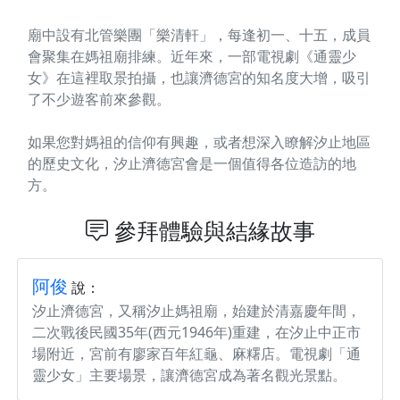
廟中設有北管樂團「樂清軒」，每逢初一、十五，成員
會聚集在媽祖廟排練。近年來，一部電視劇《通靈少
女》在這裡取景拍攝，也讓濟德宮的知名度大增，吸引
了不少遊客前來參觀。
如果您對媽祖的信仰有興趣，或者想深入瞭解汐止地區
的歷史文化，汐止濟德宮會是一個值得各位造訪的地
方。
參拜體驗與結緣故事
阿俊
說：
汐止濟德宮，又稱汐止媽祖廟，始建於清嘉慶年間，
二次戰後民國35年(西元1946年)重建，在汐止中正市
場附近，宮前有廖家百年紅龜、麻糬店。電視劇「通
靈少女」主要場景，讓濟德宮成為著名觀光景點。