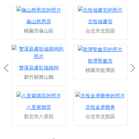
龜山慈恩宮
北投福慶宮
桃園市龜山區
台北市北投區
龍潭聖鑫宮
雙溪葫蘆肚福德祠
桃園市龍潭區
Previous
Ne
新竹縣寶山鄉
八里紫德宮
北投金虎爺會
新北市八里區
台北市北投區