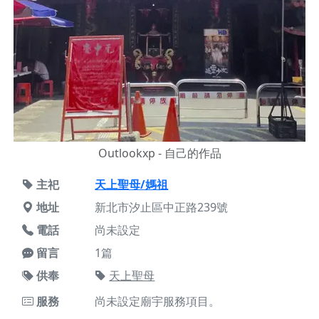
Outlookxp - 自己的作品
主祀
天上聖母/媽祖
地址
新北市汐止區中正路239號
電話
尚未設定
留言
1篇
供奉
天上聖母
服務
尚未設定廟宇服務項目。