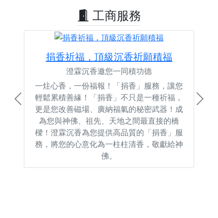
工商服務
捐香祈福，頂級沉香祈願積福
澄霖沉香邀您一同積功德
一炷心香，一份福報！「捐香」服務，讓您
輕鬆累積善緣！「捐香」不只是一種祈福，
Previous
Next
更是您改善磁場、廣納福氣的秘密武器！成
為您與神佛、祖先、天地之間最直接的橋
樑！澄霖沉香為您提供高品質的「捐香」服
務，將您的心意化為一柱柱清香，敬獻給神
佛。