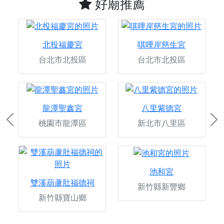
好廟推薦
北投福慶宮
唭哩岸慈生宮
台北市北投區
台北市北投區
龍潭聖鑫宮
八里紫德宮
桃園市龍潭區
新北市八里區
Previous
Ne
池和宮
雙溪葫蘆肚福德祠
新竹縣新豐鄉
新竹縣寶山鄉