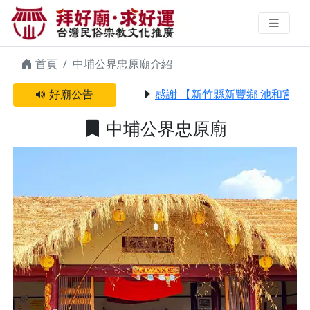
中埔公界忠原廟 | 拜好廟求好運 找
到與您有緣的信仰
首頁
中埔公界忠原廟介紹
好廟公告
感謝 【新竹縣新豐鄉 池和宮】 
中埔公界忠原廟