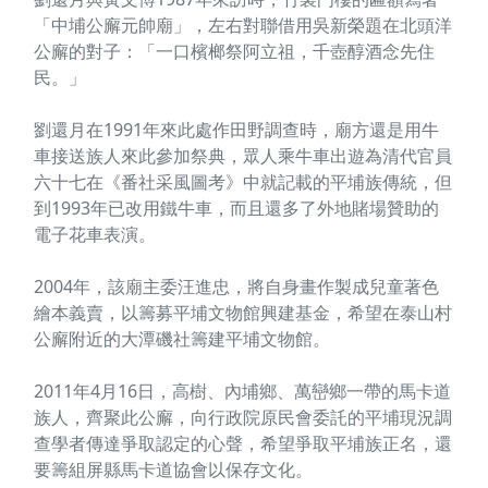
「中埔公廨元帥廟」，左右對聯借用吳新榮題在北頭洋
公廨的對子：「一口檳榔祭阿立祖，千壺醇酒念先住
民。」
劉還月在1991年來此處作田野調查時，廟方還是用牛
車接送族人來此參加祭典，眾人乘牛車出遊為清代官員
六十七在《番社采風圖考》中就記載的平埔族傳統，但
到1993年已改用鐵牛車，而且還多了外地賭場贊助的
電子花車表演。
2004年，該廟主委汪進忠，將自身畫作製成兒童著色
繪本義賣，以籌募平埔文物館興建基金，希望在泰山村
公廨附近的大潭磯社籌建平埔文物館。
2011年4月16日，高樹、內埔鄉、萬巒鄉一帶的馬卡道
族人，齊聚此公廨，向行政院原民會委託的平埔現況調
查學者傳達爭取認定的心聲，希望爭取平埔族正名，還
要籌組屏縣馬卡道協會以保存文化。