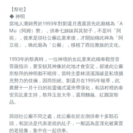
【祭祀】
◆ 神明
當地人潘錦秀於1993年對劉還月透露原先此廟稱為「A
Mu（阿姆）寮」，供奉七姊妹與其契子，不是叫「阿
祖」，後來是頭社公廨乩童來後，才開始稱此神為「阿
立祖」，喚此廟為「公廨」，移植了西拉雅族的文化。
1993年的祭典時，一位神壇的女乩童來此稱奉觀世音
菩薩指示，要安頓其神像於此地才會安定，卻連此公廨
所祭拜的神明都不曉得，當時主委林清溪識破是私壇擴
充勢力的伎倆，因而拒絕。劉還月在1995年報導，此
農曆十一月十日的祖靈儀式還夾帶漢化，有請村裡的泰
安宮乩童主持，祭拜玉皇大帝，還用麵龜、紅圓當祭
品。
與頭社公廨不同之處，此公廨在於左側供奉十多顆石
頭，有說法是代表老祖的乩子，一般認為是漢化被棄置
的老祖像，集中在一起供奉。