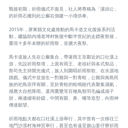
戰後初期，祈雨儀式不復見，社人將尊稱為「溪頭公」
的祈雨石搬到此公廨右側建一小壇供奉。
2015年，屏東縣文化處推動的馬卡道文化復振系列活
動，繼協助內埔老埤村恢復中斷半世紀的走鏢夜祭後，
重現十多年未辦的祈雨祭，並擴大夜祭。
馬卡道族人先在公廨集合，帶著雨王至鄰近的口社溪上
游，先設祈雨祭壇，上面有雨王、老祖矸與各式祭品，
祭司先主持開光儀式，族人則圍唱祈雨祭歌、在水源地
跳戲。儀式中並放生一對雞與一對青蛙，公雞與南島民
族的祀鳥崇拜有關，至於青蛙的蛙鳴能代表聚集濕氣，
感應大自然降雨。還用鷹鷺等百種鳥類羽毛編成扇子
狀，兩邊綴有鈴鐺，中間有眼、鼻、嘴等造型，向雨神
傳達願望。
祈雨地點大都在口社溪上游舉行，其中曾有一次移往三
地門沙漠村海神宮舉行，甚至也有遠至旗山姜仔寮祈雨