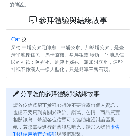
的傳說。
參拜體驗與結緣故事
Cat
說：
又稱 中埔公廨元帥廟、中埔公廨、加蚋埔公廨，是臺
灣平地原住民「馬卡道族」祭拜祖靈 場所，平地原住
民的神祇：阿姆祖、尪姨七姊妹、篤加阿立祖，這些
神祇不像漢人一樣人型化，只是簡單三塊石頭。
分享您的參拜體驗與結緣故事
請各位信眾留下參拜心得時不要透露出個人資訊，
也請不要寫到有關於政治、謾罵、色情、商品買賣
相關訊息，希望各位信眾可以協助維護討論區風
氣，若您需要進行商業訊息曝光，請加入我們
廣告
刊登使用的官方帳號
與我們聯繫。