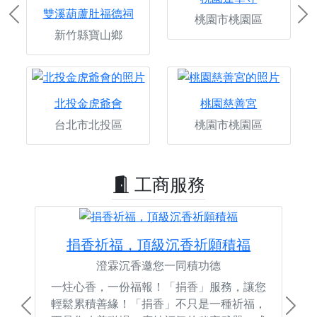
雙溪葫蘆肚福德祠
桃園市桃園區
Previous
Ne
新竹縣寶山鄉
北投金虎爺會
桃園慈善宮
台北市北投區
桃園市桃園區
工商服務
捐香祈福，頂級沉香祈願積福
澄霖沉香邀您一同積功德
一炷心香，一份福報！「捐香」服務，讓您
輕鬆累積善緣！「捐香」不只是一種祈福，
Previous
Next