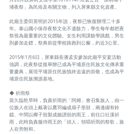
埔夜祭」為民俗及有關文物，列入屏東縣文化資產。
此廟主委田英明於2015年說，夜祭已恢復辦理二十多
年。泰山國小保存夜祭文化不遺餘力，學生每年都把夜
祭視為最重要的文化體驗。女生利用課餘學跳戲，男生
則參加走鏢，祭典前從學校路跑到公廨，約近3公里。
2015年1月6日，屏東縣長潘孟安參加此廟平安宴活動
強調，此夜祭從復舉辦已成為平埔原住民族文化傳承重
要慶典，展現平埔原住民族慎終追遠的崇敬，也成為平
埔原住民族溯源基地。
◆ 祈雨祭
當久臨乾旱時，負責祈雨的「阿姆」會召集族人，由一
位族人在頭上戴著以鷹羽編成扇子形狀，兩邊綴有鈴
鐺、中間以椰子殼製成臉譜狀的雨王，前往口社溪祈
雨，此時負責服侍雨王的「頭人」領唱祈雨的祭歌，族
人在旁附和。