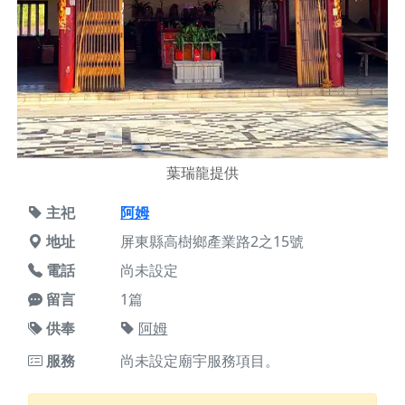
葉瑞龍提供
主祀
阿姆
地址
屏東縣高樹鄉產業路2之15號
電話
尚未設定
留言
1篇
供奉
阿姆
服務
尚未設定廟宇服務項目。