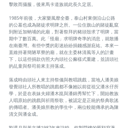
擊敗而攝服，後來馬卡道族就此長久定居。
1985年前後，大家樂風靡全臺，泰山村東側沿山公路
的公墓也成為賭徒求明牌之所。一位住旗山的賭徒亂竄
到附近加蚋埔的此廟，對著祭拜的豬頭殼求了明牌，當
期中了數百萬。此「怪廟」求明牌奇準的消息，就散播
在南臺灣。有些中獎的彩迷紛紛捐錢感謝庇祐。本來一
直維持著簡陋草寮的廟，就在主委林清風等人的計畫
下，以這些捐款仿照大內頭社公廨樣式重建，並請頭社
的乩童與祭司前來主持落成。
落成時由頭社人來主持祭儀與教唱跳戲，當地人潘美娘
發覺頭社人所教唱的跳戲都不像她以前從祖父潘水仔所
學，於是在表妹夫婦潘木崑與潘錦秀幫忙下，開始教族
人唱原始的跳戲與祈雨祭歌，被認定是正統的祭典歌謠
的傳唱者。潘美娘所教的學生中，兩位較能傳承的為陳
清文與潘金成。
劉還月與黃文博1987年來訪時，竹製門樓的匾額寫著