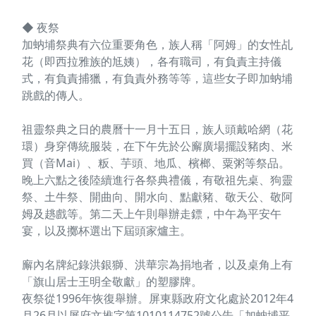
◆ 夜祭
加蚋埔祭典有六位重要角色，族人稱「阿姆」的女性乩
花（即西拉雅族的尪姨），各有職司，有負責主持儀
式，有負責捕獵，有負責外務等等，這些女子即加蚋埔
跳戲的傳人。
祖靈祭典之日的農曆十一月十五日，族人頭戴哈網（花
環）身穿傳統服裝，在下午先於公廨廣場擺設豬肉、米
買（音Mai）、粄、芋頭、地瓜、檳榔、粟粥等祭品。
晚上六點之後陸續進行各祭典禮儀，有敬祖先桌、狗靈
祭、土牛祭、開曲向、開水向、點獻豬、敬天公、敬阿
姆及趒戲等。第二天上午則舉辦走鏢，中午為平安午
宴，以及擲杯選出下屆頭家爐主。
廨內名牌紀錄洪銀獅、洪華宗為捐地者，以及桌角上有
「旗山居士王明全敬獻」的塑膠牌。
夜祭從1996年恢復舉辦。屏東縣政府文化處於2012年4
月26月以屏府文推字第1010114752號公告「加蚋埔平