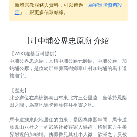
新增宗教服務與資料，可以透過「
廟宇進階資料設
定
」，跟更多信眾結緣。
中埔公界忠原廟 介紹
【WIKI維基百科提供】
中埔公界忠原廟，又稱中埔公廨元帥廟、中埔公廨、加
蚋埔公廨，是位於屏東縣高樹鄉泰山村加蚋埔的馬卡道
族廟宇。
【歷史】
此公廨位在高樹鄉泰山村東北方三公里遠，座落於鳳梨
田之間，為當地馬卡道族祭拜祖靈之地。
馬卡道族來此地居住的由來，是因為康熙年間，馬卡道
族鳳山八社之一的武洛社被客家人驅趕，移到東方生番
界附近的加蚋埔。傀儡番見其社小人微，欲滅之，反被