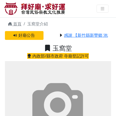
玉窩堂 | 拜好廟求好運 找到與您有
緣的信仰
首頁
玉窩堂介紹
好廟公告
感謝 【新竹縣新豐鄉 池和宮
玉窩堂
內政部/縣市政府 寺廟登記許可