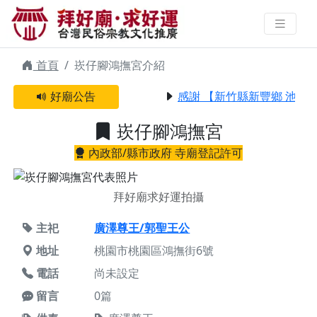
崁仔腳鴻撫宮 | 拜好廟求好運 找到
與您有緣的信仰
首頁
崁仔腳鴻撫宮介紹
好廟公告
感謝 【新竹縣新豐鄉 池和
崁仔腳鴻撫宮
內政部/縣市政府 寺廟登記許可
拜好廟求好運拍攝
主祀
廣澤尊王/郭聖王公
地址
桃園市桃園區鴻撫街6號
電話
尚未設定
留言
0篇