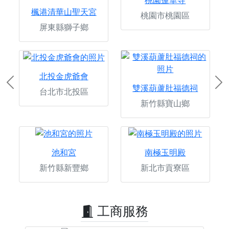
桃園蓮華寺
楓港清華山聖天宮
桃園市桃園區
屏東縣獅子鄉
北投金虎爺會
Previous
Ne
雙溪葫蘆肚福德祠
台北市北投區
新竹縣寶山鄉
池和宮
南極玉明殿
新竹縣新豐鄉
新北市貢寮區
工商服務