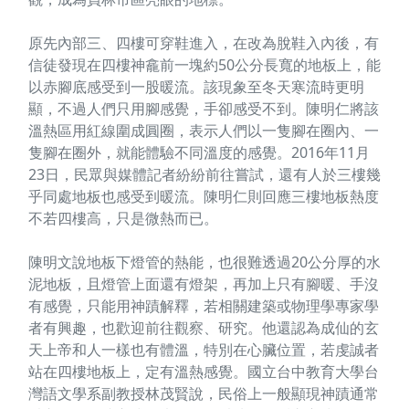
原先內部三、四樓可穿鞋進入，在改為脫鞋入內後，有
信徒發現在四樓神龕前一塊約50公分長寬的地板上，能
以赤腳底感受到一股暖流。該現象至冬天寒流時更明
顯，不過人們只用腳感覺，手卻感受不到。陳明仁將該
溫熱區用紅線圍成圓圈，表示人們以一隻腳在圈內、一
隻腳在圈外，就能體驗不同溫度的感覺。2016年11月
23日，民眾與媒體記者紛紛前往嘗試，還有人於三樓幾
乎同處地板也感受到暖流。陳明仁則回應三樓地板熱度
不若四樓高，只是微熱而已。
陳明文說地板下燈管的熱能，也很難透過20公分厚的水
泥地板，且燈管上面還有燈架，再加上只有腳暖、手沒
有感覺，只能用神蹟解釋，若相關建築或物理學專家學
者有興趣，也歡迎前往觀察、研究。他還認為成仙的玄
天上帝和人一樣也有體溫，特別在心臟位置，若虔誠者
站在四樓地板上，定有溫熱感覺。國立台中教育大學台
灣語文學系副教授林茂賢說，民俗上一般顯現神蹟通常