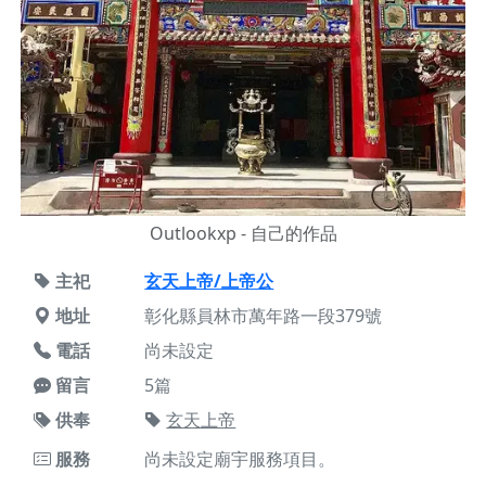
Outlookxp - 自己的作品
主祀
玄天上帝/上帝公
地址
彰化縣員林市萬年路一段379號
電話
尚未設定
留言
5篇
供奉
玄天上帝
服務
尚未設定廟宇服務項目。