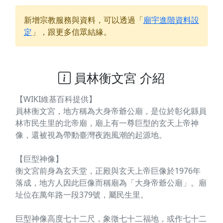
新增宗教服務與資料，可以透過「
廟宇進階資料設
定
」，跟更多信眾結緣。
員林衡文宮 介紹
【WIKI維基百科提供】
員林衡文宮，地方稱為大身帝爺公廟，是位於彰化縣員
林市民生里的北帝廟，廟上有一尊巨型的玄天上帝神
像，還被視為帶動臺灣夜跑風潮的起源地。
【巨型神像】
衡文宮前身為玄天堂，正殿與玄天上帝巨像於1976年
落成，地方人因此巨像而稱廟為「大身帝爺公廟」。廟
址位在萬年路一段379號，屬民生里。
巨型神像高度七十二尺，象徵七十二福地，或作七十二