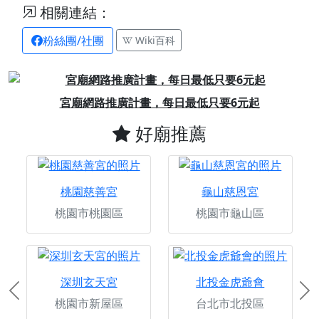
相關連結：
粉絲團/社團
Wiki百科
Previous
Next
素聚城，專為素食打造的素食電商
好廟推薦
桃園慈善宮
龜山慈恩宮
桃園市桃園區
桃園市龜山區
深圳玄天宮
北投金虎爺會
Previous
Ne
桃園市新屋區
台北市北投區