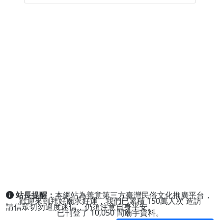
站長提醒：
本網站為善意第三方臺灣民俗文化推廣平台，
歡迎來到拜好廟求好運，我們已累積
150萬人次
造訪
請信眾切勿過度迷信，仍須注意自身平安。
已刊登了
10,050
間廟宇資料。