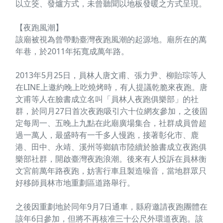
以立筊、發爐方式，未曾聽聞以地板發暖之方式呈現。
【夜跑風潮】
該廟被視為曾帶動臺灣夜跑風潮的起源地。廟所在的萬
年巷，於2011年拓寬成萬年路。
2013年5月25日，員林人唐文甫、張力尹、柳貽琮等人
在LINE上邀約晚上吃燒烤時，有人提議乾脆來夜跑。唐
文甫等人在臉書成立名叫「員林人夜跑俱樂部」的社
群，於同月27日首次夜跑吸引六十位網友參加，之後固
定每周一、五晚上九點在此廟廣場集合，社群成員曾超
過一萬人，最盛時有一千多人慢跑，接著彰化市、鹿
港、田中、永靖、溪州等鄉鎮市陸續於臉書成立夜跑俱
樂部社群，開啟臺灣夜跑浪潮。後來有人投訴在員林衡
文宮前萬年路夜跑，妨害行車且製造噪音，當地群眾只
好移師員林市地重劃區道路舉行。
之後因重劃地於同年9月7日通車，縣府邀請夜跑團體在
該年6日參加，但將不再核准三十公尺外環道夜跑。該