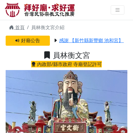
員林衡文宮 | 拜好廟求好運 找到與
您有緣的信仰
首頁
員林衡文宮介紹
好廟公告
感謝 【新竹縣新豐鄉 池和宮】 贊
員林衡文宮
內政部/縣市政府 寺廟登記許可