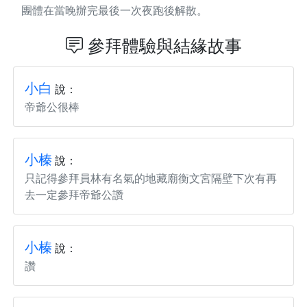
團體在當晚辦完最後一次夜跑後解散。
參拜體驗與結緣故事
小白
說：
帝爺公很棒
小榛
說：
只記得參拜員林有名氣的地藏廟衡文宮隔壁下次有再
去一定參拜帝爺公讚
小榛
說：
讚