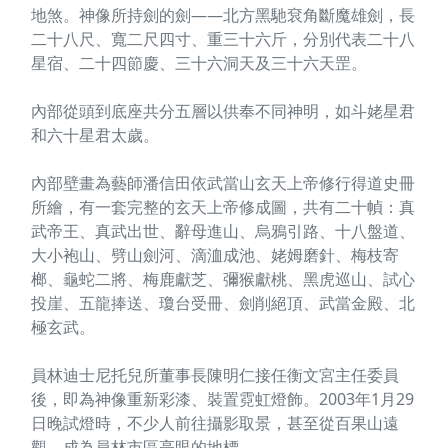
地煞。神像所持劍的劍——北方黑馳袞角斷魔雄劍，長
二十八尺、寬二尺四寸、重三十六斤，分別代表二十八
星宿、二十四節慶、三十六洞天及三十六天罡。
內部從頭到底座共分五層以供奉不同神明，如斗姥星君
和六十星君太歲。
內部壁畫為藝師潘信田依武當山玄天上帝修行得道史冊
所繪，有一套完整的玄天上帝修成圖，共有二十幀：真
武帝王、真武出世、辭母進山、烏鴉引路、十八盤道、
大小袍山、劈山劍河、滴洫成池、姥姆磨針、梅枝寄
榔、龜蛇二將、梅鹿獻芝、彌猴獻桃、黑虎巡山、試心
投崖、五龍捧送、瓊台受冊、劍削絕頂、武當金殿、北
極玄武。
員林迪士尼托兒所董事長陳明仁接任衡文宮主任委員
後，即為神像重新彩漆、裝置霓虹燈飾。2003年1月29
日晚試燈時，不少人前往攝影取景，甚至從百果山遠
觀，成為員林市區亮眼的地標。