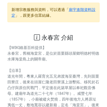
新增宗教服務與資料，可以透過「
廟宇進階資料設
定
」，跟更多信眾結緣。
永春宮 介紹
【WIKI維基百科提供】
永春宮，舊稱海棠宮，是位於苗栗縣頭屋鄉明德村明德
水庫海棠島上的關帝廟。
【沿革】
道光年間，粵東人羅育光五兄弟渡海至臺灣，先到苗栗
田寮庄，後來在頭屋仁隆老田寮溪上游墾拓。移民於石
凸仔與原住民戰鬥，平定後在此築草屋以奉祀觀音佛
母。建廟年為道光二十七年（1847年）。咸豐七年
（1857年），小廟被縱火焚燒，四年後地方人將原址
夷低一丈，敷地寬容以建新廟，定名「海棠宮」。後來