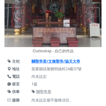
Outlookxp - 自己的作品
主祀
關聖帝君/文衡聖帝/協天大帝
地址
苗栗縣頭屋鄉明德村24鄰37號
電話
尚未設定
留言
1篇
供奉
關聖帝君
服務
尚未設定廟宇服務項目。