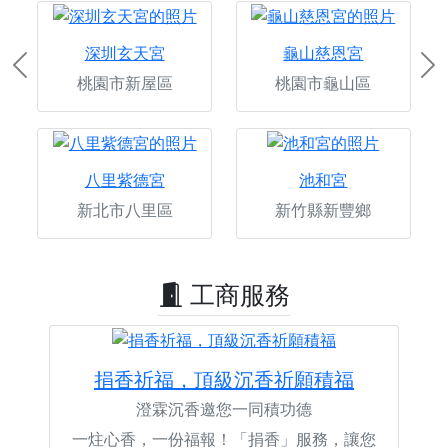
深圳玄天宮
龜山慈恩宮
Previous
Ne
桃園市新屋區
桃園市龜山區
八里紫德宮
池和宮
新北市八里區
新竹縣新豐鄉
工商服務
捐香祈福，頂級沉香祈願積福
澄霖沉香邀您一同積功德
一炷心香，一份福報！「捐香」服務，讓您