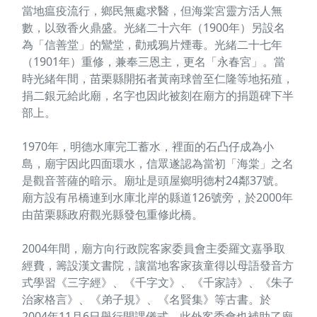
當地瘟疫流行，鄉民無處求醫，但海棠宮靈方活人無
數，以致香火鼎盛。光緒二十六年（1900年）另設名
為「信善堂」的鸞堂，勸戒鴉片煙毒。光緒二十七年
（1901年）重修，兼奉三恩主，更名「永春宮」。當
時光緒年間，苗栗縣開拓者黃南球曾至仁隆等地拓殖，
捐二銀元給此廟，名字也因此被刻在廟方的捐題碑下半
部上。
1970年，明德水庫完工蓄水，裡面的石凸仔成為小
島，廟宇因此四面環水，信眾遂認為當初「海棠」之名
是觀音菩薩的暗示。廟址是頭屋鄉明德村24鄰37號。
廟方設有吊橋連到水庫北岸的縣道126號旁，於2000年
由苗栗縣政府觀光縣發包重修此橋。
2004年間，廟方向行政院客家委員會主委羅文嘉爭取
經費，籌設漢文書院，讓當地客家孩童得以母語發音方
式學習《三字經》、《千字文》、《千家詩》、《朱子
治家格言》、《弟子規》、《名賢集》等古書。於
2004年11月6日舉行開課儀式。此外客委會也補助了廟