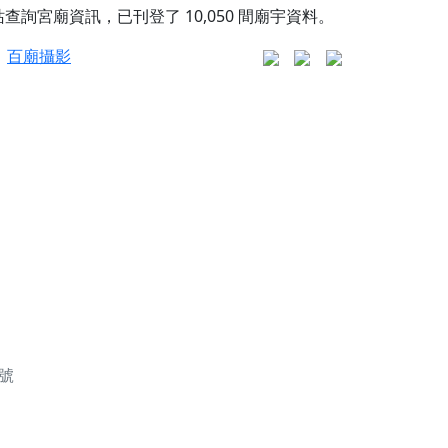
站查詢宮廟資訊，已刊登了
10,050
間廟宇資料。
百廟攝影
更是一趟充滿神明加持、帶你走透透的「神級文化
人累積福德、祈求平安好運
信大德，一同回到母娘慈悲座前，祈福納祥、慎
份對祖先的感恩、對親人的思念，也是為家人祈
號
邀十方善信大德共同參與。
先親眷祈求安息，也為自身與家人累積福德、種