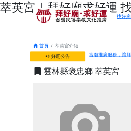
萃英宮 | 拜好廟求好運
找好廟
感謝 【新竹縣新豐
首頁
萃英宮介紹
宮廟推廣服務，讓拜
好廟公告
【台北 北投金虎爺
雲林縣褒忠鄉 萃英宮
之旅」！
【台北北投 唭哩岸
【屏東縣獅子鄉 楓
終追遠、廣植福田
【桃園市 桃園蓮華
願平安順遂的慈悲心
【桃園龜山 慈恩宮
【新北貢寮 南極玉