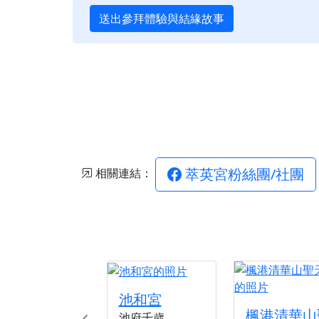
送出參拜體驗與結緣故事
萃英宮粉絲團/社團
相關連結：
池和宮
楓港清華山
池府千歲