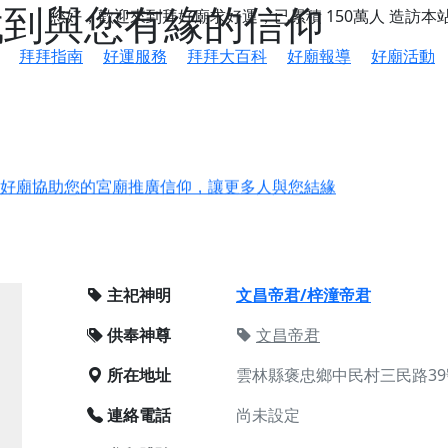
 找到與您有緣的信仰
您好，歡迎來到拜好廟求好運，已累積
150萬人
造訪本
拜拜指南
好運服務
拜拜大百科
好廟報導
好廟活動
鄉 池和宮】 贊助支持我們推廣台灣民俗宗教文化
好廟協助您的宮廟推廣信仰，讓更多人與您結緣
會】丙午年最Chill的神級會香之旅，這不只是一場宗教盛事，
慈生宮】慶讚中元普渡法會，誠摯邀請您一同參與，為自己與家
主祀神明
文昌帝君/梓潼帝君
港清華山聖天宮】驪山母娘聖誕暨中元普渡大法會，誠邀十方善
供奉神尊
文昌帝君
寺】盂蘭盆中元報恩法會，這場法會不只是超薦與普渡，更是一
所在地址
雲林縣褒忠鄉中民村三民路39
意。
】丙午年梁皇寶懺法會，一念虔誠禮寶懺，一分懺悔植福田，誠
連絡電話
尚未設定
明殿】中元普渡大法會，誠摯歡迎十方善信大德隨喜贊普，為祖