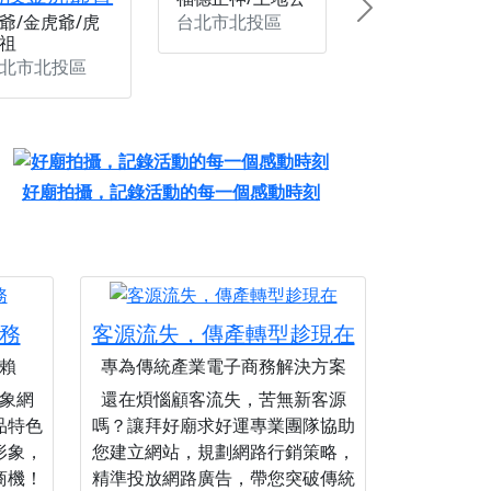
Next
台北市北投區
爺/金虎爺/虎
祖
北市北投區
好廟拍攝，記錄活動的每一個感動時刻
務
客源流失，傳產轉型趁現在
賴
專為傳統產業電子商務解決方案
象網
還在煩惱顧客流失，苦無新客源
品特色
嗎？讓拜好廟求好運專業團隊協助
形象，
您建立網站，規劃網路行銷策略，
商機！
精準投放網路廣告，帶您突破傳統