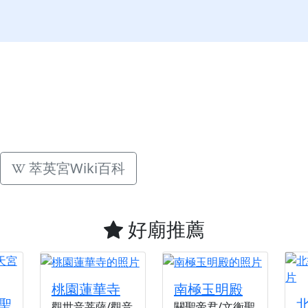
萃英宮Wiki百科
好廟推薦
桃園蓮華寺
南極玉明殿
聖
觀世音菩薩/觀音
關聖帝君/文衡聖