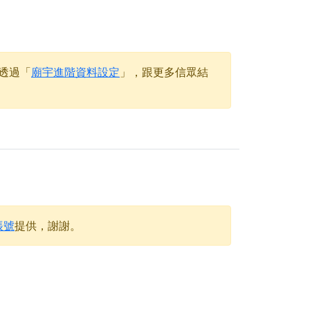
天尊」 親自坐鎮主法！幫你累積的功德福報自然
透過「
廟宇進階資料設定
」，跟更多信眾結
地公埔，祈願闔家平安、地方祥和、福運綿長。
沐母娘慈光，共祈平安吉祥
陽兩利、闔家平安的殊勝因緣。
田
回憶
忘。
份感謝守護的虔誠心意
帳號
提供，謝謝。
來參香，共同向七娘媽祝壽祈福
財運亨通、事業順遂、百邪退散。