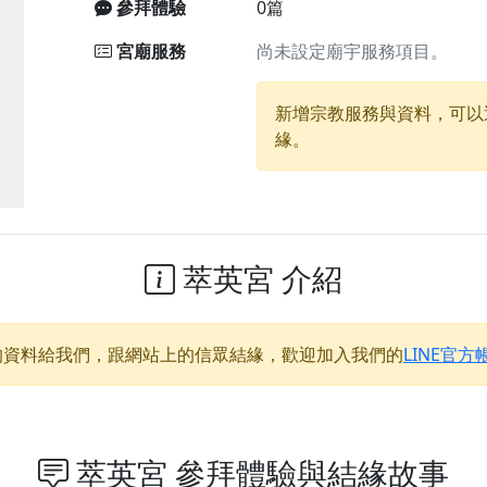
參拜體驗
0篇
宮廟服務
尚未設定廟宇服務項目。
廟)】中元普渡交給專業的來，省時省力又積福！「玉皇大帝 大
新增宗教服務與資料，可以
】慶讚中元普渡法會，誠摯邀請十方善信大德，一同回到北投土
緣。
】瑤池金母聖誕祝壽盛典，邀請十方善信大德蒞臨參香祝壽，同
】丙午年慶讚中元普渡法會，正是讓我們用善念與功德，迴向冥
】丙午年中元普渡讚普超薦法會，普施眾生・慎終追遠・廣植福
】父親節陪爸爸一起闖關趣，邀請大小朋友一起留下珍貴的家庭
萃英宮 介紹
】父親節奉茶感恩活動，一杯茶，一份心意；一句感謝，一生難
天宮】農曆七月擴大犒軍科儀，吉祥月不只有普渡祈福，也有一
的資料給我們，跟網站上的信眾結緣，歡迎加入我們的
LINE官方
天宮】七娘媽聖誕祝壽慶典，誠摯邀請十方善信大德攜家帶眷前
廟)】虎爺元帥 開光大典，祈求虎爺神威護持，庇佑闔家平安、
加入我們LINE官方帳號，讓我們協助您的廟宇推廣。
萃英宮 參拜體驗與結緣故事
廟宇的參拜體驗，推廣您的信仰