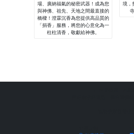
場、廣納福氣的秘密武器！成為您
境，
與神佛、祖先、天地之間最直接的
橋樑！澄霖沉香為您提供高品質的
「捐香」服務，將您的心意化為一
柱柱清香，敬獻給神佛。
站長提醒：
本網
拜好廟求好運是一個台灣傳統
協助信眾從需求
好廟功能
好