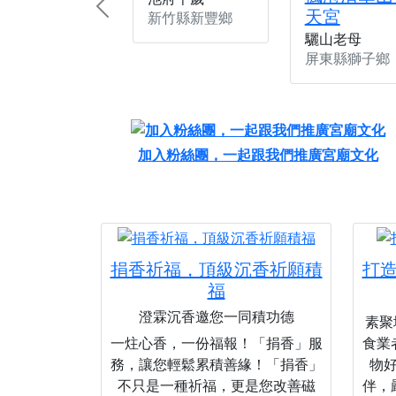
天宮
Previous
新竹縣新豐鄉
驪山老母
屏東縣獅子鄉
加入粉絲團，一起跟我們推廣宮廟文化
捐香祈福，頂級沉香祈願積
打
福
澄霖沉香邀您一同積功德
素聚城
一炷心香，一份福報！「捐香」服
食業
務，讓您輕鬆累積善緣！「捐香」
物
不只是一種祈福，更是您改善磁
伴，