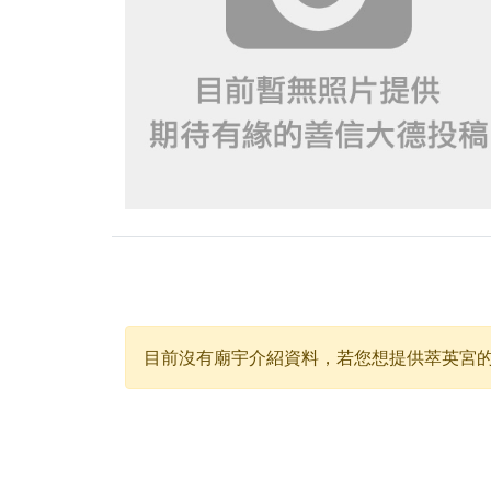
下善緣。
【桃園慈善宮(天公
是「超級加倍」！
【台北北投 福慶宮
【桃園龜山 慈恩宮
【桃園龜山 慈恩宮
【新北八里 紫德宮
【台北北投金虎爺會
【新北八里 紫德宮
【桃園新屋 深圳玄
目前沒有廟宇介紹資料，若您想提供
萃英宮
【桃園新屋 深圳玄
【桃園慈善宮(天公
歡迎友廟長官、小編
歡迎信眾分享您前往