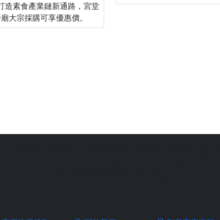
打造素食產業鏈新通路，宮堂
寺廟大宗採購可享優惠價。
站為善意第三方臺灣民俗文化推廣平台，請信眾切勿過度迷信，
宗教文化的推廣平台，由站長陳皇杉所建置，結合過去的網路行
助各地宮廟推廣自家信仰與文化，
找到心目中的好廟，並且透過好廟的推廣，能夠更深入的了解各
廟推廣服務
網站介紹
網站服務