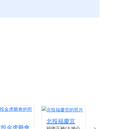
北投福慶宮
北投金虎爺會
福德正神/土地公