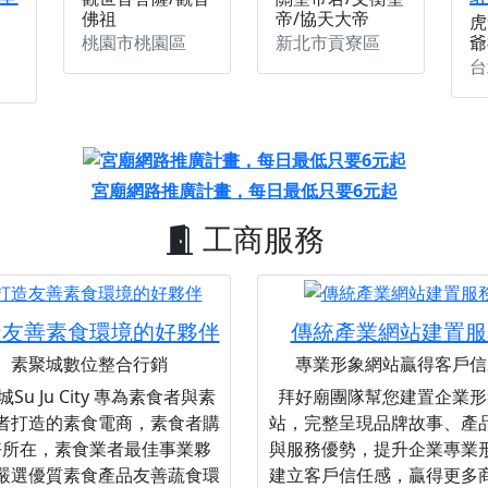
佛祖
帝/協天大帝
虎
桃園市桃園區
新北市貢寮區
爺
台
宮廟網路推廣計畫，每日最低只要6元起
工商服務
造友善素食環境的好夥伴
傳統產業網站建置服
素聚城數位整合行銷
專業形象網站贏得客戶信
Su Ju City 專為素食者與素
拜好廟團隊幫您建置企業形
者打造的素食電商，素食者購
站，完整呈現品牌故事、產
好所在，素食業者最佳事業夥
與服務優勢，提升企業專業
嚴選優質素食產品友善蔬食環
建立客戶信任感，贏得更多