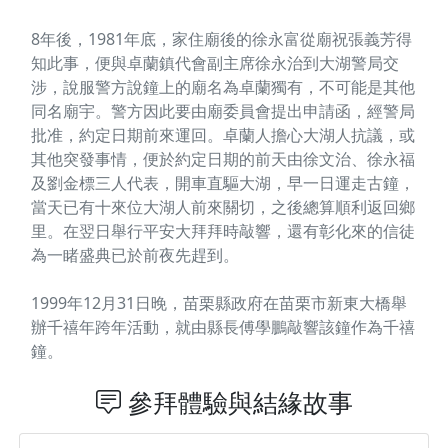
8年後，1981年底，家住廟後的徐永富從廟祝張義芳得
知此事，便與卓蘭鎮代會副主席徐永治到大湖警局交
涉，說服警方說鐘上的廟名為卓蘭獨有，不可能是其他
同名廟宇。警方因此要由廟委員會提出申請函，經警局
批准，約定日期前來運回。卓蘭人擔心大湖人抗議，或
其他突發事情，便於約定日期的前天由徐文治、徐永福
及劉金標三人代表，開車直驅大湖，早一日運走古鐘，
當天已有十來位大湖人前來關切，之後總算順利返回鄉
里。在翌日舉行平安大拜拜時敲響，還有彰化來的信徒
為一睹盛典已於前夜先趕到。
1999年12月31日晚，苗栗縣政府在苗栗市新東大橋舉
辦千禧年跨年活動，就由縣長傅學鵬敲響該鐘作為千禧
鐘。
參拜體驗與結緣故事