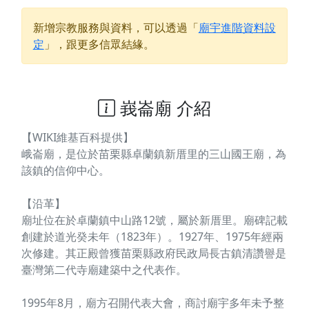
新增宗教服務與資料，可以透過「
廟宇進階資料設
定
」，跟更多信眾結緣。
峩崙廟 介紹
【WIKI維基百科提供】
峨崙廟，是位於苗栗縣卓蘭鎮新厝里的三山國王廟，為
該鎮的信仰中心。
【沿革】
廟址位在於卓蘭鎮中山路12號，屬於新厝里。廟碑記載
創建於道光癸未年（1823年）。1927年、1975年經兩
次修建。其正殿曾獲苗栗縣政府民政局長古鎮清讚譽是
臺灣第二代寺廟建築中之代表作。
1995年8月，廟方召開代表大會，商討廟宇多年未予整