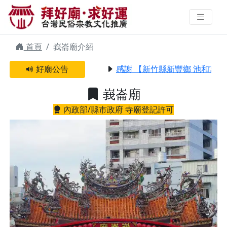
峩崙廟 | 拜好廟求好運 找到與您有
緣的信仰
首頁
峩崙廟介紹
好廟公告
感謝 【新竹縣新豐鄉 池和宮】
峩崙廟
內政部/縣市政府 寺廟登記許可