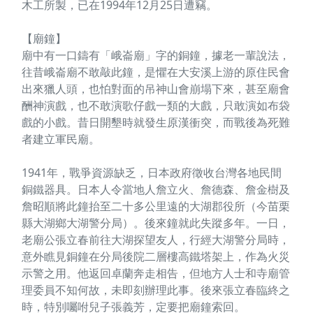
木工所製，已在1994年12月25日遭竊。
【廟鐘】
廟中有一口鑄有「峨崙廟」字的銅鐘，據老一輩說法，
往昔峨崙廟不敢敲此鐘，是懼在大安溪上游的原住民會
出來獵人頭，也怕對面的吊神山會崩塌下來，甚至廟會
酬神演戲，也不敢演歌仔戲一類的大戲，只敢演如布袋
戲的小戲。昔日開墾時就發生原漢衝突，而戰後為死難
者建立軍民廟。
1941年，戰爭資源缺乏，日本政府徵收台灣各地民間
銅鐵器具。日本人令當地人詹立火、詹德森、詹金樹及
詹昭順將此鐘抬至二十多公里遠的大湖郡役所（今苗栗
縣大湖鄉大湖警分局）。後來鐘就此失蹤多年。一日，
老廟公張立春前往大湖探望友人，行經大湖警分局時，
意外瞧見銅鐘在分局後院二層樓高鐵塔架上，作為火災
示警之用。他返回卓蘭奔走相告，但地方人士和寺廟管
理委員不知何故，未即刻辦理此事。後來張立春臨終之
時，特別囑咐兒子張義芳，定要把廟鐘索回。