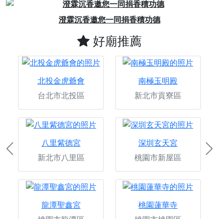
Previous
Next
素聚城，專為素食打造的素食電商
好廟推薦
北投金虎爺會
南極玉明殿
台北市北投區
新北市貢寮區
八里紫德宮
深圳玄天宮
Previous
Ne
新北市八里區
桃園市新屋區
龍潭聖鑫宮
桃園蓮華寺