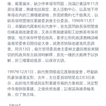
修、嚴重漏水、缺少停車場等問題，決議計畫該年11月
原址重建，興建包括廟堂、老人活動中心、以及地下停
車場在內的三層樓建築物，所需經費約七千餘萬元，以
鎮長張明豐擔任重建委員會主任委員。1996年11月7
日，卓蘭鎮代羅東松在代會中，首先質問鎮長張明豐擔
任峨崙廟改建委員，又表示舊廟建築彫工紋飾甚有保存
價值、地方保存呼聲也很高，要求公所民政課應轉請峨
崙廟管委會召開信徒大會，就應否拆除改建進民意調
查。同月13日，廟方管理委員會主委林文慶回應前來關
切的民政局長古鎮清時解釋，原先一樓的大殿將予以拆
解，於三樓重組復原，以保存古蹟。
1997年12月1日，鎮代詹潤傑成立護廟後援會，呼籲鎮
民參加連署反對。次年，主任委員胡明星在2月3日表
示，由於地方贊成與反對重建寺廟的力量相當，決定暫
停寺廟拆除重建。之後依然改建，記者認為雖美輪美
奐，但了無古味。
【祭祀】