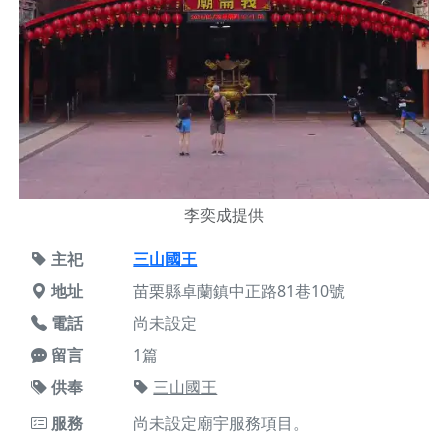
李奕成提供
主祀
三山國王
地址
苗栗縣卓蘭鎮中正路81巷10號
電話
尚未設定
留言
1篇
供奉
三山國王
服務
尚未設定廟宇服務項目。