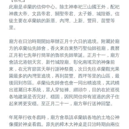
此廟是卓蘭的信仰中心。除主神奉祀三山國王外，配祀
神農大帝、文昌帝君、關聖帝君、太子爺、城隍爺。信
徒主要在卓蘭鎮的新厝、內灣、上新、豐田、苗豐等
里。
廟方在日治時期開始舉辦正月十六日的遶境。附屬於廟
方的卓蘭仙先師會，香火來自東勢巧聖仙師祖廟，農曆
正月初七先舉行簡單的魯班先師華誕。正月十一，廟方
會請北港朝天宮、新竹城隍廟、彰化南瑤宮的神像前
來，在元宵節當天舉行謝神祭奠，次日先往卓蘭觀光果
園最多的內灣里遶境，再到苗豐、西坪等里的山區，最
後回到市區。卓蘭仙先師會也會一同出轎遶境，其武轎
出巡屬日本系統，眾人穿短褲、綁頭巾，目的在於巡視
各地建築是否完好、穩固，因民間信仰有巡過的房子住
起來將更安穩。至正月二十一，廟方舉行送神回鑾。
年尾舉行收冬戲時，廟方會恭請卓蘭鎮各地的土地公神
像擺於神桌看戲。原先的樟木大神桌是日治時期由兩位