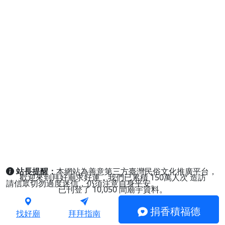
站長提醒：
本網站為善意第三方臺灣民俗文化推廣平台，
歡迎來到拜好廟求好運，我們已累積
150萬人次
造訪
請信眾切勿過度迷信，仍須注意自身平安。
已刊登了
10,050
間廟宇資料。
捐香積福德
找好廟
拜拜指南