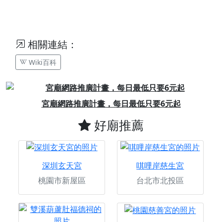
相關連結：
Wiki百科
Previous
Next
廣計畫，每日最低只要6元起
澄霖沉香
好廟推薦
深圳玄天宮
唭哩岸慈生宮
桃園市新屋區
台北市北投區