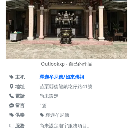
Outlookxp - 自己的作品
主祀
釋迦牟尼佛/如來佛祖
地址
苗栗縣後龍鎮圪仔路41號
電話
尚未設定
留言
1篇
供奉
釋迦牟尼佛
服務
尚未設定廟宇服務項目。