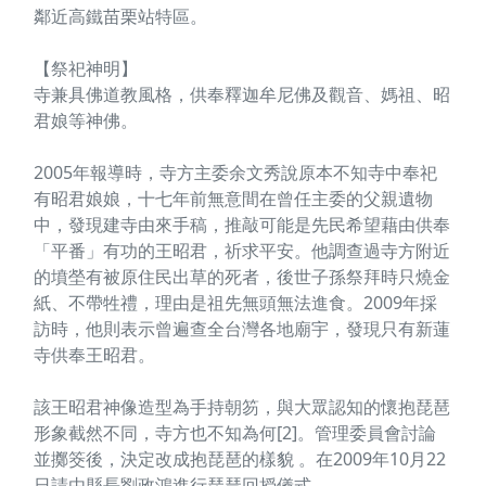
鄰近高鐵苗栗站特區。
【祭祀神明】
寺兼具佛道教風格，供奉釋迦牟尼佛及觀音、媽祖、昭
君娘等神佛。
2005年報導時，寺方主委余文秀說原本不知寺中奉祀
有昭君娘娘，十七年前無意間在曾任主委的父親遺物
中，發現建寺由來手稿，推敲可能是先民希望藉由供奉
「平番」有功的王昭君，祈求平安。他調查過寺方附近
的墳塋有被原住民出草的死者，後世子孫祭拜時只燒金
紙、不帶牲禮，理由是祖先無頭無法進食。2009年採
訪時，他則表示曾遍查全台灣各地廟宇，發現只有新蓮
寺供奉王昭君。
該王昭君神像造型為手持朝笏，與大眾認知的懷抱琵琶
形象截然不同，寺方也不知為何[2]。管理委員會討論
並擲筊後，決定改成抱琵琶的樣貌 。在2009年10月22
日請由縣長劉政鴻進行琵琶回授儀式。