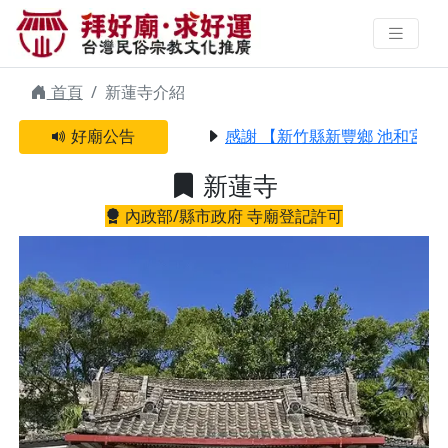
新蓮寺 | 拜好廟求好運 找到與您有
緣的信仰
首頁
新蓮寺介紹
好廟公告
感謝 【新竹縣新豐鄉 池和宮】 
新蓮寺
內政部/縣市政府 寺廟登記許可