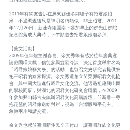
2011年有網友告訴在屏東縣佳冬鄉塭子有招君娘娘
廟，不過調查後只是神明名稱類似，非王昭君。2011
年12月26日，新蓮寺組團南下參加早上的佛光山佛陀
紀念館落成大典時，下午順道去招君娘娘廟參拜。
【藝文活動】
2005年值年爐主謝春喜、余文秀等有感於往年慶典邀
請戲團唱大戲，信徒參與愈發冷淡，決定首度舉辦名為
「昭君娘娘藝文祭」的活動，也號召文史研究者提供祭
祀王昭君的線索探源。余文秀還創立苗栗縣昭君文化協
會，與中國大陸進行昭君文化交流。他透過祖籍興山縣
的學校同事，與湖北的昭君文化研究會聯繫，在2009
年參加興山縣古夫鎮辦昭君文化高層論壇，並新雕一尊
抱琵琶的昭君像送給對岸，視為「台灣版和平公主」，
象徵兩岸和諧交流。
余文秀也感於臺灣新住民辛苦付出，讓臺灣群族文化更