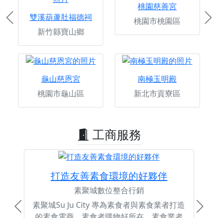
桃園慈善宮
雙溪葫蘆肚福德祠
桃園市桃園區
Previous
Ne
新竹縣寶山鄉
龜山慈恩宮
南極玉明殿
桃園市龜山區
新北市貢寮區
工商服務
打造友善素食環境的好夥伴
素聚城數位整合行銷
素聚城Su Ju City 專為素食者與素食業者打造
Previous
Next
的素食電商，素食者購物好所在，素食業者