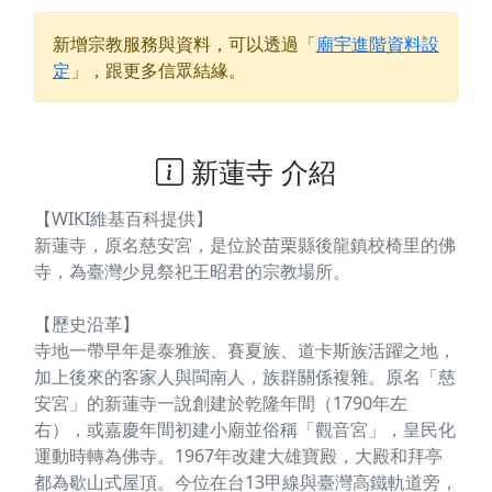
新增宗教服務與資料，可以透過「
廟宇進階資料設
定
」，跟更多信眾結緣。
新蓮寺 介紹
【WIKI維基百科提供】
新蓮寺，原名慈安宮，是位於苗栗縣後龍鎮校椅里的佛
寺，為臺灣少見祭祀王昭君的宗教場所。
【歷史沿革】
寺地一帶早年是泰雅族、賽夏族、道卡斯族活躍之地，
加上後來的客家人與閩南人，族群關係複雜。原名「慈
安宮」的新蓮寺一說創建於乾隆年間（1790年左
右），或嘉慶年間初建小廟並俗稱「觀音宮」，皇民化
運動時轉為佛寺。1967年改建大雄寶殿，大殿和拜亭
都為歇山式屋頂。今位在台13甲線與臺灣高鐵軌道旁，