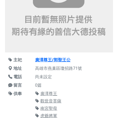
主祀
廣澤尊王/郭聖王公
地址
高雄市燕巢區瓊招路71號
電話
尚未設定
留言
0篇
供奉
廣澤尊王
觀世音菩薩
南宮聖母
虎爺將軍