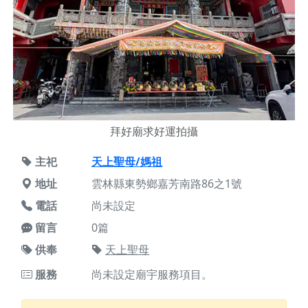
拜好廟求好運拍攝
主祀
天上聖母/媽祖
地址
雲林縣東勢鄉嘉芳南路86之1號
電話
尚未設定
留言
0篇
供奉
天上聖母
服務
尚未設定廟宇服務項目。