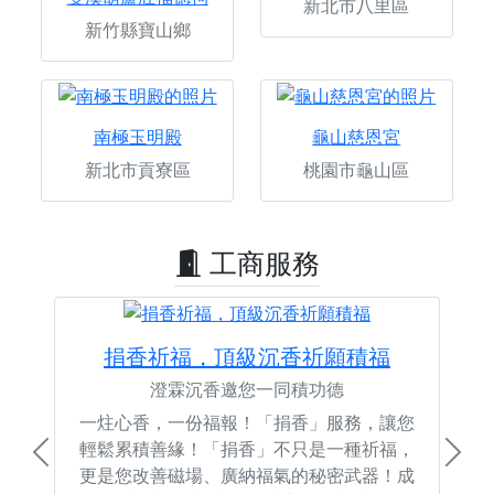
新北市八里區
新竹縣寶山鄉
南極玉明殿
龜山慈恩宮
新北市貢寮區
桃園市龜山區
工商服務
捐香祈福，頂級沉香祈願積福
澄霖沉香邀您一同積功德
一炷心香，一份福報！「捐香」服務，讓您
輕鬆累積善緣！「捐香」不只是一種祈福，
Previous
Next
更是您改善磁場、廣納福氣的秘密武器！成