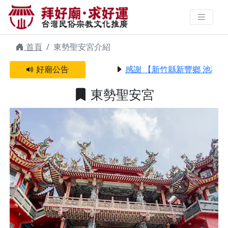
東勢聖安宮 | 拜好廟求好運 找到與
您有緣的信仰
首頁
東勢聖安宮介紹
好廟公告
感謝 【新竹縣新豐鄉 池和宮
東勢聖安宮