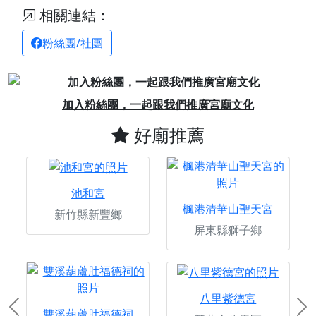
相關連結：
粉絲團/社團
Previous
Next
加入粉絲團，一起跟我們推廣宮廟文化
好廟推薦
池和宮
楓港清華山聖天宮
新竹縣新豐鄉
屏東縣獅子鄉
八里紫德宮
Previous
Ne
雙溪葫蘆肚福德祠