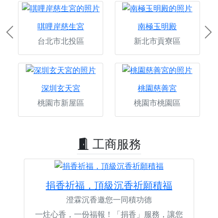
唭哩岸慈生宮
南極玉明殿
Previous
Ne
台北市北投區
新北市貢寮區
深圳玄天宮
桃園慈善宮
桃園市新屋區
桃園市桃園區
工商服務
捐香祈福，頂級沉香祈願積福
澄霖沉香邀您一同積功德
一炷心香，一份福報！「捐香」服務，讓您