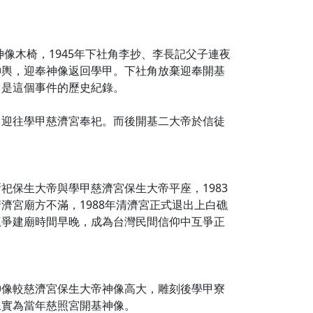
像木椅，1945年下社角李抄、李長記父子連夜
神輿，迎奉神像返回學甲。下社角放棄迎奉開基
即是這個事件的歷史紀錄。
，迎往學甲慈濟宮奉祀。而後開基二大帝於信徒
保生大帝與學甲慈濟宮保生大帝平座，1983
宮廟方不滿，1988年清濟宮正式退出上白礁
互爭建廟時間早晚，成為台灣民間信仰中互爭正
神像較慈濟宮保生大帝神像高大，雕刻後學甲寮
像實為當年慈照宮開基神像。