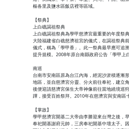
樞各里及鹽水區飯店裡等區域。
【祭典】
上白礁謁祖祭典
上白礁謁祖祭典為學甲慈濟宮最重要的年度祭典
大陸福建省白礁慈濟祖宮的儀式，在謁祖祭典
儀式，稱為「學甲香」。此一祭典最早應可追溯
提升規模。2008年原台南縣政府公告「學甲
南巡
台南市安南區原為台江內海，經泥沙淤積逐漸
地區，並自慈濟宮分靈、分火前往奉祀，建立
後便迎請慈濟宮保生大帝神像前往當地繞境巡
蹕，接受百姓祭拜。2010年在慈濟宮與安南
【掌故】
學甲慈濟宮開基二大帝由李勝迎來台灣之後，
奉祀開基謝府元帥，三房奉祀開基中壇太子。