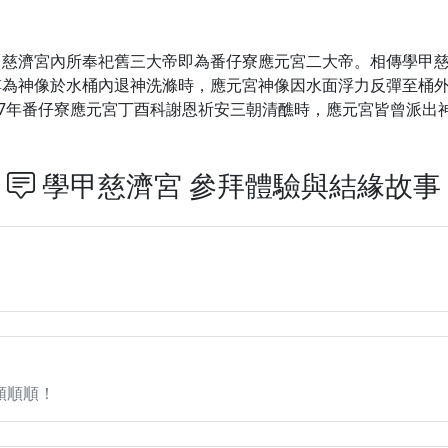
甲慈濟宮內所奉祀舊三大帝即為番仔寮應元宮二大帝。相傳學甲
傅為神像於水桶內退神洗滌時，應元宮神像因水面浮力反彈至桶
57年番仔寮應元宮丁酉科謝恩祈安三朝清醮時，應元宮皆曾派出
學甲慈濟宮 參拜體驗與結緣故事
順順順！