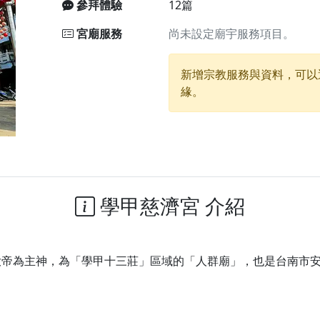
參拜體驗
12篇
廟)】中元普渡交給專業的來，省時省力又積福！「玉皇大帝 大
宮廟服務
尚未設定廟宇服務項目。
】慶讚中元普渡法會，誠摯邀請十方善信大德，一同回到北投土
新增宗教服務與資料，可以
緣。
】瑤池金母聖誕祝壽盛典，邀請十方善信大德蒞臨參香祝壽，同
】丙午年慶讚中元普渡法會，正是讓我們用善念與功德，迴向冥
】丙午年中元普渡讚普超薦法會，普施眾生・慎終追遠・廣植福
】父親節陪爸爸一起闖關趣，邀請大小朋友一起留下珍貴的家庭
】父親節奉茶感恩活動，一杯茶，一份心意；一句感謝，一生難
學甲慈濟宮 介紹
天宮】農曆七月擴大犒軍科儀，吉祥月不只有普渡祈福，也有一
天宮】七娘媽聖誕祝壽慶典，誠摯邀請十方善信大德攜家帶眷前
廟)】虎爺元帥 開光大典，祈求虎爺神威護持，庇佑闔家平安、
大帝為主神，為「學甲十三莊」區域的「人群廟」，也是台南市
加入我們LINE官方帳號，讓我們協助您的廟宇推廣。
廟宇的參拜體驗，推廣您的信仰