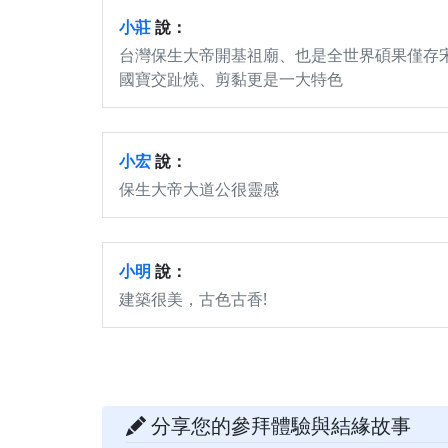
小莊
說：
台灣保生大帝開基祖廟、也是全世界碩果僅存
國寶交趾燒、剪黏更是一大特色
小宏
說：
保生大帝大道公很靈感
小明
說：
建築很美，古色古香!
分享您的參拜體驗與結緣故事