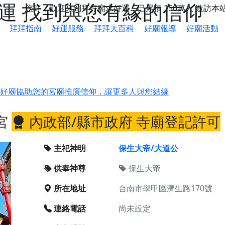
好運 找到與您有緣的信仰
您好，歡迎來到拜好廟求好運，已累積
150萬人
造訪本
拜拜指南
好運服務
拜拜大百科
好廟報導
好廟活動
鄉 池和宮】 贊助支持我們推廣台灣民俗宗教文化
好廟協助您的宮廟推廣信仰，讓更多人與您結緣
會】丙午年最Chill的神級會香之旅，這不只是一場宗教盛事，
宮
內政部/縣市政府 寺廟登記許可
慈生宮】慶讚中元普渡法會，誠摯邀請您一同參與，為自己與家
港清華山聖天宮】驪山母娘聖誕暨中元普渡大法會，誠邀十方善
主祀神明
保生大帝/大道公
供奉神尊
保生大帝
寺】盂蘭盆中元報恩法會，這場法會不只是超薦與普渡，更是一
意。
所在地址
台南市學甲區濟生路170號
】丙午年梁皇寶懺法會，一念虔誠禮寶懺，一分懺悔植福田，誠
連絡電話
尚未設定
明殿】中元普渡大法會，誠摯歡迎十方善信大德隨喜贊普，為祖