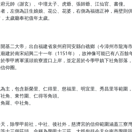
謝府元帥（謝玄）、中壇太子、虎爺、張師爺、江仙官、書僮。
尊者，左側為註生娘娘、花公、花婆，右側為福德正神，兩壁則
君，太歲廳奉祀值年太歲。
「開基二大帝」出自福建省泉州府同安縣白礁鄉（今漳州市龍海
廟建於南宋紹興二十一年（1151年），故神像可能已有八百餘
勝於學甲將軍溪頭前寮渡口上岸，並定居於今學甲鎮下社角部落
的信仰圈。
域為主，包含新榮里、仁得里、慈福里、明宜里、秀昌里等範圍
下社角、東竹圍、仁得等角頭。
中角羅、中社角。
今天，除學甲前社，中社、後社外，慈濟宮的信仰範圍涵蓋三寮
寮等十三個莊頭，合稱為學甲十三莊。大抵包括今天台南市學甲