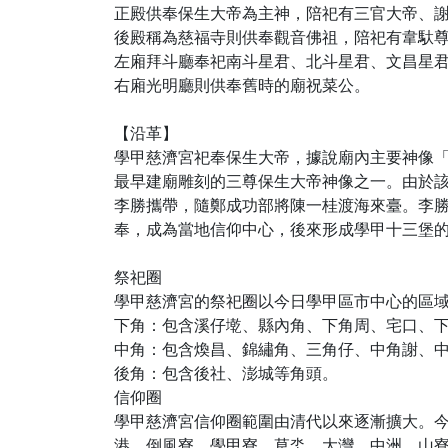
正殿供奉保生大帝為主神，陪祀有三官大帝、
後殿稱為慈福寺則供奉觀音佛祖，陪祀有韋馱
左廂拜斗廳奉祀南斗星君、北斗星君、文昌星
右廂光明廳則供奉舊時的廟祝菜公。
【沿革】
學甲慈濟宮祀奉保生大帝，據說廟內主要神像
最早建廟雕刻的三尊保生大帝神像之一。由於該
李勝攜帶，隨鄭成功部將陳一桂渡海來臺。李
奉，成為當地信仰中心，後來形成學甲十三堡
祭祀圈
學甲慈濟宮的祭祀圈以今日學甲區市中心的區
下角：包含溪仔墘、縣內角、下角周、宅口、
中角：包含煥昌、錦繡角、三角仔、中角謝、
後角：包含後社、澎城等角頭。
信仰圈
學甲慈濟宮信仰圈範圍由清代以來逐漸擴大。
港、倒風寮、學甲寮、草坔、大灣、中洲、山