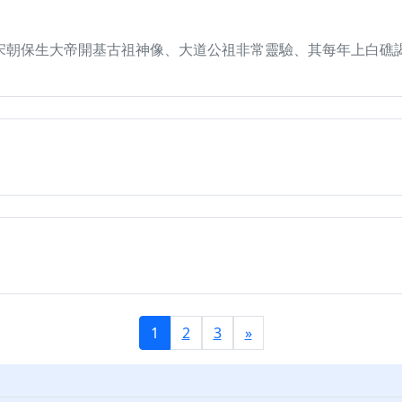
宋朝保生大帝開基古祖神像、大道公祖非常靈驗、其每年上白礁
1
2
3
»