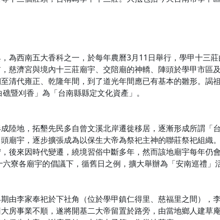
，為西南五大香科之一，於每年農曆3月11日舉行，學甲十三
前，慈濟宮與境內十三莊廟宇、交陪廟的神轎、陣頭於學甲市區
至清代雍正、乾隆年間，到了道光年間應已有基本的雛形。謁祖祭
上白礁暨刈香」為「台南縣縣定文化資產」。
形成陸地，拓墾先民多自曾文溪北岸遷徙移居，逐漸形成所謂「
角頭廟宇，逐步擴張成為以保生大帝為祭祀主神的聯莊祭祀組織
狩，後來因時代變遷，繞境習俗中斷多年，然而該地廟宇每年仍
區十六寮各廟宇的倡議下，循舊日之例，擴大舉辦為「安南巡禮」
早期由李家奉祀於下社角（位於學甲鎮仁得里、慈福里之間），
因大房事業不順，遂將開基二大帝留置於路旁，由當地鄉人建草