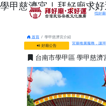
學甲慈濟宮 | 拜好廟求
找好廟
感謝 【新竹縣新豐
首頁
學甲慈濟宮介紹
宮廟推廣服務，讓拜
好廟公告
【台北 北投金虎爺
之旅」！
台南市學甲區 學甲慈濟
【台北北投 唭哩岸
【屏東縣獅子鄉 楓
終追遠、廣植福田
【桃園市 桃園蓮華
願平安順遂的慈悲心
【桃園龜山 慈恩宮
【新北貢寮 南極玉