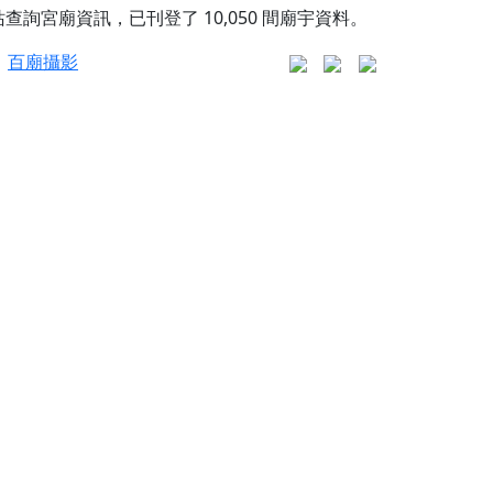
站查詢宮廟資訊，已刊登了
10,050
間廟宇資料。
百廟攝影
更是一趟充滿神明加持、帶你走透透的「神級文化
人累積福德、祈求平安好運
信大德，一同回到母娘慈悲座前，祈福納祥、慎
份對祖先的感恩、對親人的思念，也是為家人祈
邀十方善信大德共同參與。
先親眷祈求安息，也為自身與家人累積福德、種