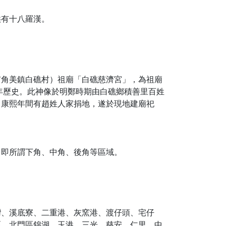
供有十八羅漢。
市角美鎮白礁村）祖廟「白礁慈濟宮」，為祖廟
年歷史。此神像於明鄭時期由白礁鄉積善里百姓
，康熙年間有趙姓人家捐地，遂於現地建廟祀
，即所謂下角、中角、後角等區域。
灣、溪底寮、二重港、灰窯港、渡仔頭、宅仔
區、北門區錦湖、玉港、三光、慈安、仁里、中