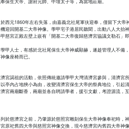
祀奉保生大帝、謝府元帥、中壇太子等，為當地莊廟。
於西元1860年左右失落，由嘉義北社尾軍伕迎奉，僅留下大帝神
趁機迎回開基二大帝神像。學甲宅子港居民聽聞，出動八人大抬
學甲慈宮正殿左壁上嵌有「開基二大帝復歸慈濟宮協議文勒石」
有學甲人士，有感於北社尾保生大帝神威顯赫，遂趁管理人不備
下神像座椅而已。
濟宮謁祖的活動，依照傳統邀請學甲大灣清濟宮參與，清濟宮所祀
以亭內占地狹小為由，改變清濟宮保生大帝的祭典地位，引起清濟
清濟宮兩廟斷香，兩廟並各自聘請學者，援引文獻，考證源流，
排列於慈濟宮之前，乃肇源於慈照宮雕刻保生大帝神像奉祀時，
濟宮原祀舊四大帝與慈照宮神像交換，現今慈濟宮內舊四大帝神