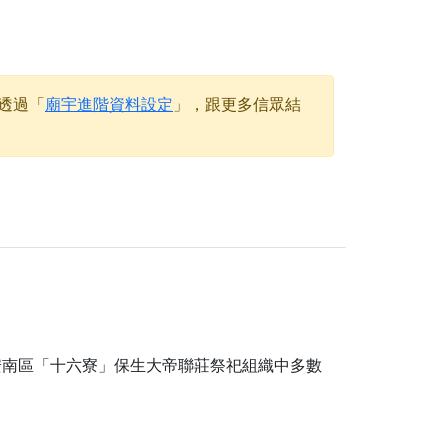
天尊」 親自坐鎮主法！幫你累積的功德福報自然
地公埔，祈願闔家平安、地方祥和、福運綿長。
透過「
廟宇進階資料設定
」，跟更多信眾結
沐母娘慈光，共祈平安吉祥
陽兩利、闔家平安的殊勝因緣。
田
回憶
忘。
份感謝守護的虔誠心意
來參香，共同向七娘媽祝壽祈福
財運亨通、事業順遂、百邪退散。
安南區「十六寮」保生大帝聯莊祭祀組織中多數