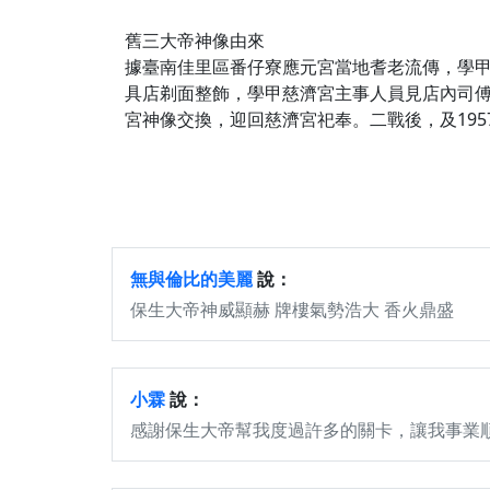
舊三大帝神像由來
據臺南佳里區番仔寮應元宮當地耆老流傳，學
具店剃面整飾，學甲慈濟宮主事人員見店內司
宮神像交換，迎回慈濟宮祀奉。二戰後，及19
無與倫比的美麗
說：
保生大帝神威顯赫 牌樓氣勢浩大 香火鼎盛
小霖
說：
感謝保生大帝幫我度過許多的關卡，讓我事業