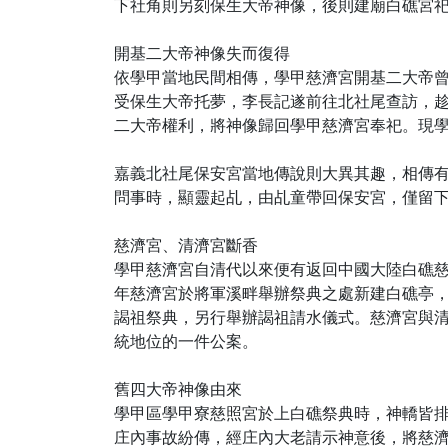
下社角則另刻保生大帝神像，後則建廟白礁宮
開基二大帝神像失而復得
依學甲當地民間相傳，學甲慈濟宮開基二大帝曾
受保生大帝托夢，李長記遂前往北社尾查訪，
二大帝權利，將神像歸回學甲慈濟宮奉祀。現
嘉義北社尾保安宮當地傳說則大異其趣，相傳
問事時，顯靈起乩，由乩童帶回保安宮，僅留
慈濟宮、清濟宮斷香
學甲慈濟宮自清代以來便有返回中國大陸白礁慈
年慈濟宮於將軍溪畔舉辦祭典之處新建白礁亭，
謁祖祭典，另行舉辦謁祖請水儀式。慈濟宮與
統地位的一件公案。
舊四大帝神像由來
學甲區學甲寮慈照宮於上白礁祭典時，神轎皆
庄內事故紛傳，經庄內大老請示神意後，將慈