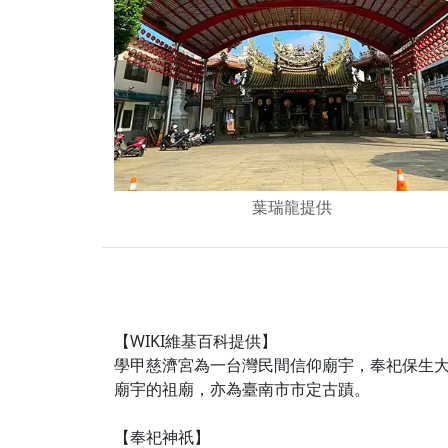
下善緣。
【桃園慈善宮(天公
是「超級加倍」！
【台北北投 福慶宮
【桃園龜山 慈恩宮
【桃園龜山 慈恩宮
【新北八里 紫德宮
葉瑞龍提供
【台北北投金虎爺會
【新北八里 紫德宮
【桃園新屋 深圳玄
【桃園新屋 深圳玄
【WIKI維基百科提供】
【桃園慈善宮(天公
學甲慈濟宮為一台灣民間信仰廟宇，奉祀保生
歡迎友廟長官、小編
廟宇的祖廟，亦為臺南市市定古蹟。
歡迎信眾分享您前往
【奉祀神祇】