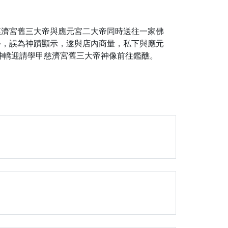
慈濟宮舊三大帝與應元宮二大帝同時送往一家佛
外，誤為神蹟顯示，遂與店內商量，私下與應元
神轎迎請學甲慈濟宮舊三大帝神像前往鑑醮。