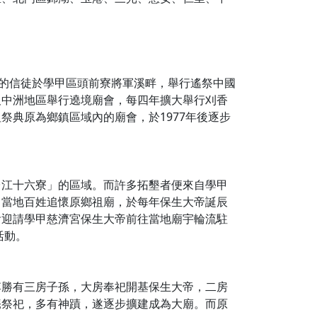
莊的信徒於學甲區頭前寮將軍溪畔，舉行遙祭中國
及中洲地區舉行遶境廟會，每四年擴大舉行刈香
典原為鄉鎮區域內的廟會，於1977年後逐步
台江十六寮」的區域。而許多拓墾者便來自學甲
。當地百姓追懷原鄉祖廟，於每年保生大帝誕辰
會迎請學甲慈濟宮保生大帝前往當地廟宇輪流駐
活動。
李勝有三房子孫，大房奉祀開基保生大帝，二房
庵祭祀，多有神蹟，遂逐步擴建成為大廟。而原