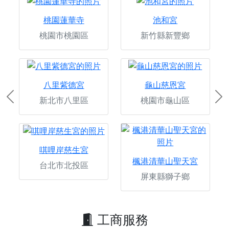
桃園蓮華寺
池和宮
桃園市桃園區
新竹縣新豐鄉
八里紫德宮
龜山慈恩宮
新北市八里區
桃園市龜山區
Previous
Ne
唭哩岸慈生宮
楓港清華山聖天宮
台北市北投區
屏東縣獅子鄉
工商服務