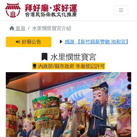
水里憫世寶宮 | 拜好廟求好運 找到
與您有緣的信仰
首頁
水里憫世寶宮介紹
好廟公告
感謝 【新竹縣新豐鄉 池和宮】 
水里憫世寶宮
內政部/縣市政府 寺廟登記許可