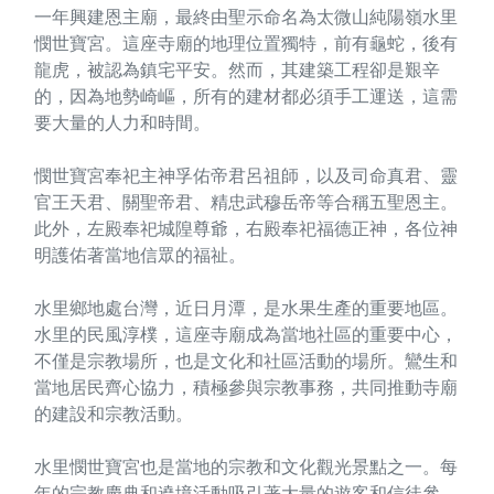
一年興建恩主廟，最終由聖示命名為太微山純陽嶺水里
憫世寶宮。這座寺廟的地理位置獨特，前有龜蛇，後有
龍虎，被認為鎮宅平安。然而，其建築工程卻是艱辛
的，因為地勢崎嶇，所有的建材都必須手工運送，這需
要大量的人力和時間。
憫世寶宮奉祀主神孚佑帝君呂祖師，以及司命真君、靈
官王天君、關聖帝君、精忠武穆岳帝等合稱五聖恩主。
此外，左殿奉祀城隍尊爺，右殿奉祀福德正神，各位神
明護佑著當地信眾的福祉。
水里鄉地處台灣，近日月潭，是水果生產的重要地區。
水里的民風淳樸，這座寺廟成為當地社區的重要中心，
不僅是宗教場所，也是文化和社區活動的場所。鸞生和
當地居民齊心協力，積極參與宗教事務，共同推動寺廟
的建設和宗教活動。
水里憫世寶宮也是當地的宗教和文化觀光景點之一。每
年的宗教慶典和遶境活動吸引著大量的遊客和信徒參