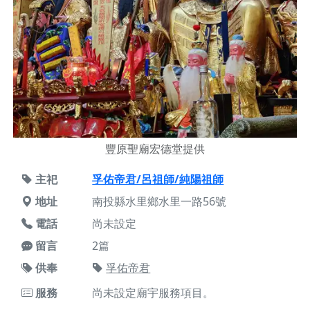
豐原聖廟宏德堂提供
主祀
孚佑帝君/呂祖師/純陽祖師
地址
南投縣水里鄉水里一路56號
電話
尚未設定
留言
2篇
供奉
孚佑帝君
服務
尚未設定廟宇服務項目。