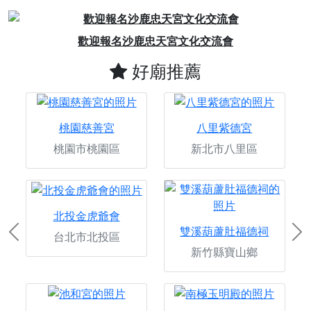
Previous
Next
名沙鹿忠天宮文化交流會
素聚城，專
好廟推薦
桃園慈善宮
八里紫德宮
桃園市桃園區
新北市八里區
北投金虎爺會
雙溪葫蘆肚福德祠
台北市北投區
Previous
Ne
新竹縣寶山鄉