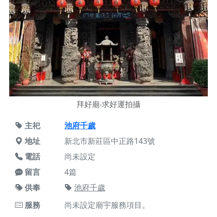
拜好廟‧求好運拍攝
主祀
池府千歲
地址
新北市新莊區中正路143號
電話
尚未設定
留言
4篇
供奉
池府千歲
服務
尚未設定廟宇服務項目。