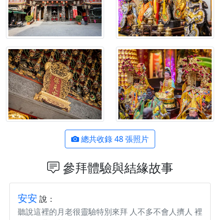
總共收錄 48 張照片
參拜體驗與結緣故事
安安
說：
聽說這裡的月老很靈驗特別來拜 人不多不會人擠人 裡