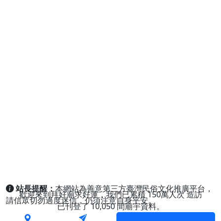
站長提醒：
本網站為善意第三方臺灣民俗文化推廣平台，
歡迎來到拜好廟求好運，我們已累積
150萬人次
造訪
請信眾切勿過度迷信，仍須注意自身平安。
已刊登了
10,050
間廟宇資料。