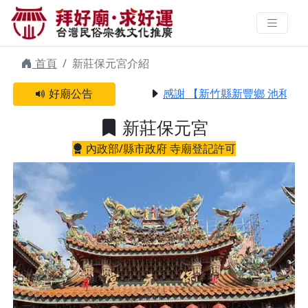
新莊保元宮 | 拜好廟求好運 找到與
您有緣的信仰
首頁
新莊保元宮介紹
好廟公告
感謝 【新竹縣新豐鄉 池和宮】
新莊保元宮
內政部/縣市政府 寺廟登記許可