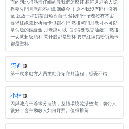
面的阿北很熱情仔細的教我們怎麼拜 想拜月老的人記
得要先問月老能不能拿姻緣金 ！原本我沒有問也沒有
拿 就放一杯奶茶跟燒香而已 然後問什麼都沒有答案
要求紅線鉛粉祈願卡也都不行 然後就問月老可不可以
拿旁邊的姻緣金 月老說可以（記得要投香油錢） 然後
一切就超級順利 問什麼都是聖杯 要求紅線鉛粉祈願卡
都是聖杯！
阿進
說：
第一次來廟方人員主動介紹拜拜流程，感覺不錯
小林
說：
因與池府王爺緣分造訪，整體環境乾淨整潔，廟公人
很好，會主動教人如何拜拜。值得推薦