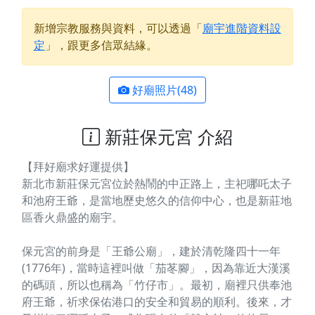
新增宗教服務與資料，可以透過「
廟宇進階資料設
定
」，跟更多信眾結緣。
好廟照片(48)
新莊保元宮 介紹
【拜好廟求好運提供】
新北市新莊保元宮位於熱鬧的中正路上，主祀哪吒太子
和池府王爺，是當地歷史悠久的信仰中心，也是新莊地
區香火鼎盛的廟宇。
保元宮的前身是「王爺公廟」，建於清乾隆四十一年
(1776年)，當時這裡叫做「茄苳腳」，因為靠近大漢溪
的碼頭，所以也稱為「竹仔市」。最初，廟裡只供奉池
府王爺，祈求保佑港口的安全和貿易的順利。後來，才