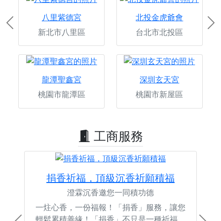
八里紫德宮
北投金虎爺會
Previous
Ne
新北市八里區
台北市北投區
龍潭聖鑫宮
深圳玄天宮
桃園市龍潭區
桃園市新屋區
工商服務
捐香祈福，頂級沉香祈願積福
澄霖沉香邀您一同積功德
一炷心香，一份福報！「捐香」服務，讓您
輕鬆累積善緣！「捐香」不只是一種祈福，