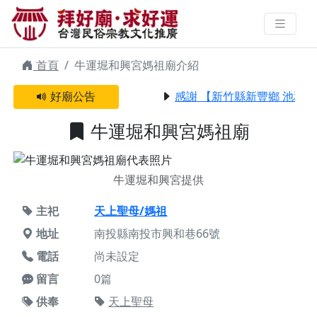
牛運堀和興宮媽祖廟 | 拜好廟求好
運 找到與您有緣的信仰
首頁
牛運堀和興宮媽祖廟介紹
好廟公告
感謝 【新竹縣新豐鄉 池和宮
牛運堀和興宮媽祖廟
牛運堀和興宮提供
主祀
天上聖母/媽祖
地址
南投縣南投市興和巷66號
電話
尚未設定
留言
0篇
供奉
天上聖母