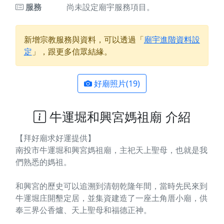
服務
尚未設定廟宇服務項目。
新增宗教服務與資料，可以透過「
廟宇進階資料設
定
」，跟更多信眾結緣。
好廟照片(19)
牛運堀和興宮媽祖廟 介紹
【拜好廟求好運提供】
南投市牛運堀和興宮媽祖廟，主祀天上聖母，也就是我
們熟悉的媽祖。
和興宮的歷史可以追溯到清朝乾隆年間，當時先民來到
牛運堀庄開墾定居，並集資建造了一座土角厝小廟，供
奉三界公香爐、天上聖母和福德正神。