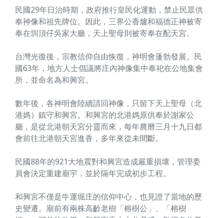
民國29年日治時期，政府推行皇民化運動，禁止民眾供
奉神像和祖先牌位。因此，三界公香爐和福德正神被寄
奉在圳頂仔吳家大廳，天上聖母則被寄奉在配天宮。
台灣光復後，宗教信仰自由恢復，神明會蓬勃發展。民
國63年，地方人士倡議將庄內神像集中奉祀在公地集會
所，並命名為和興宮。
數年後，各神明會陸續請回神像，只留下天上聖母（北
港媽）鎮守和興宮。和興宮的北港媽原供奉於謝家公
廳，是從北港朝天宮分靈而來，每年農曆三月十九日都
會前往北港朝天宮進香，多年來從未間斷。
民國88年的921大地震對和興宮造成嚴重損壞，管理委
員會決定重建廟宇，並於隔年完成初步工程。
和興宮不僅是牛運堀庄的信仰中心，也見證了當地的歷
史變遷。廟前有兩株高齡老樹「榕樹公」、「榕樹