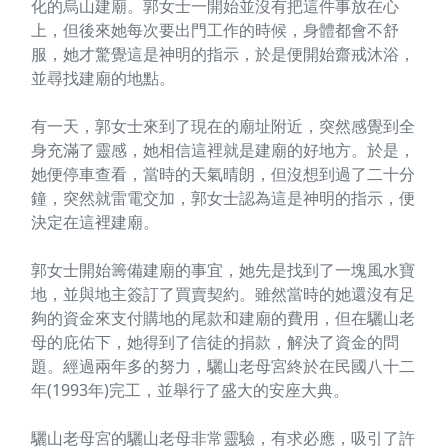
化的烏山建廟。郭女士一開始並沒有把這件事放在心
上，但後來她每次要出門工作的時候，身體都會不舒
服，她才驚覺這是神明的指示，於是便開始齋戒沐浴，
並尋找建廟的地點。
有一天，郭女士來到了現在的廟址附近，突然感覺到全
身充滿了靈感，她相信這裡就是建廟的好地方。於是，
她便停車查看，當時的天氣晴朗，但沒想到過了二十分
鐘，突然就雷電交加，郭女士認為這是神明的指示，便
決定在這裡建廟。
郭女士開始籌備建廟的事宜，她先是找到了一塊風水寶
地，並與地主簽訂了買賣契約。雖然當時的她還沒有足
夠的資金來支付購地的尾款和建廟的費用，但在驪山老
母的庇佑下，她得到了信徒的捐款，解決了資金的問
題。經過兩年多的努力，驪山老母宮終於在民國八十二
年(1993年)完工，並舉行了盛大的安座大典。
驪山老母宮的驪山老母非常靈驗，有求必應，吸引了許