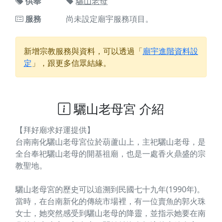
供奉
驪山老母
服務
尚未設定廟宇服務項目。
新增宗教服務與資料，可以透過「
廟宇進階資料設
定
」，跟更多信眾結緣。
驪山老母宮 介紹
【拜好廟求好運提供】
台南南化驪山老母宮位於葫蘆山上，主祀驪山老母，是
全台奉祀驪山老母的開基祖廟，也是一處香火鼎盛的宗
教聖地。
驪山老母宮的歷史可以追溯到民國七十九年(1990年)。
當時，在台南新化的傳統市場裡，有一位賣魚的郭火珠
女士，她突然感受到驪山老母的降靈，並指示她要在南