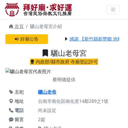
驪山老母宮 | 拜好廟求好運 找到與
您有緣的信仰
首頁
驪山老母宮介紹
好廟公告
感謝 【新竹縣新豐鄉 池和宮
驪山老母宮
內政部/縣市政府 寺廟登記許可
蔡明德提供
主祀
驪山老母
地址
台南市南化區南化里14鄰289之1號
電話
尚未設定
留言
2篇