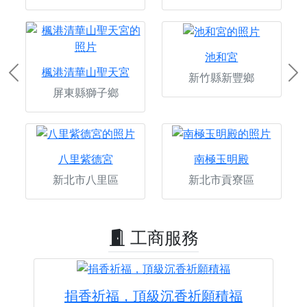
池和宮
楓港清華山聖天宮
新竹縣新豐鄉
Previous
Ne
屏東縣獅子鄉
八里紫德宮
南極玉明殿
新北市八里區
新北市貢寮區
工商服務
捐香祈福，頂級沉香祈願積福