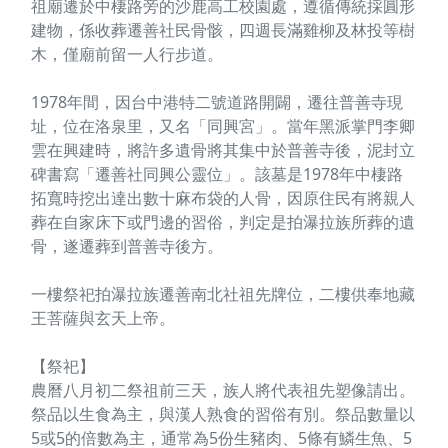
祖廟遷於中棲路旁的沙鹿高工校園處，遵循傳統採圓形
建物，係收葬遷善社民骨骸，四週長滿雞柳及林投等樹
木，僅廟前留一人行步道。
1978年間，因台中港特二號道路開闢，遷往普善寺現
址，位在洛泉里，又名「同興宮」。當年黑派掌門李卿
雲在興建時，將許多遺骨將其集中於普善寺後，泥封立
碑書寫「遷善社同興公靈位」。該墓是1978年中棲路
拓寬時挖出達出數十麻布袋的人骨，因原住民有將親人
葬在自家床下或門邊的習俗，判定是拍瀑拉族所葬的遺
骨，遂遷葬到普善寺後方。
一樓祭祀拍瀑拉族遷善南北社祖先牌位，二樓供奉地藏
王菩薩與玄天上帝。
【祭祀】
農曆八月初二祭祖前三天，族人將代表祖先塑像請出。
祭品以生食為主，與漢人熟食的習俗有別。祭品數量以
5或5的倍數為主，通常為5份生豬肉、5條有鱗生魚、5