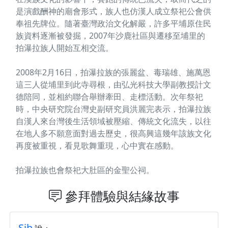
是演戲酬神的廟會形式，族人也仿漢人成立祭祀公會供
奉祖先牌位。隨著臺灣政治文化解嚴，許多平埔原住民
族資料逐漸被發掘，2007年沙鹿社區與遷移至埔里的
拍瀑拉族人開始互相交流。
2008年2月16日，拍瀑拉族的張麗盆、毒瑞雄、施萬恩
這三人從埔里到此寺尋根，由弘光科技大學副教授計文
德陪同，並相約聯合舉辦牽田、走標活動。次年祭祀
時，中央研究院台灣史副研究員洪麗完表示，拍瀑拉族
自漢人來台灣後生活領域被壓縮、傳統文化流失，以往
在地人多不願意面對過去歷史，很高興這幾年該族文化
再度被重視，看見歌舞重現，心中實在感動。
拍瀑拉族也會祭祀大肚區的金聖公祠。
參拜體驗與結緣故事
Sih