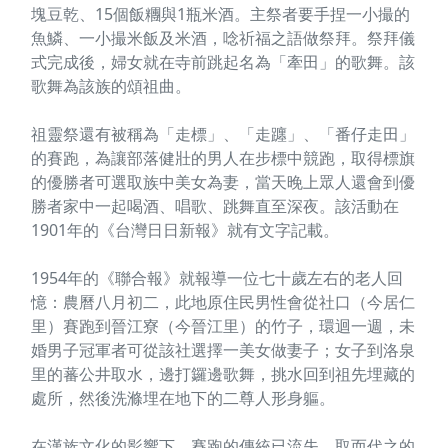
塊豆乾、15個飯糰與1瓶米酒。主祭者要手捏一小撮的
魚鱗、一小撮米飯及米酒，唸祈福之語做祭拜。祭拜儀
式完成後，婦女就在寺前跳起名為「牽田」的歌舞。該
歌舞為該族的頌祖曲。
祖靈祭還有被稱為「走標」、「走躔」、「番仔走田」
的賽跑，為讓部落健壯的男人在步標中競跑，取得標旗
的優勝者可選取族中美女為妻，當天晚上眾人還會到優
勝者家中一起喝酒、唱歌、跳舞直至深夜。該活動在
1901年的《台灣日日新報》就有文字記載。
1954年的《聯合報》就報導一位七十歲左右的老人回
憶：農曆八月初二，此地原住民男性會從社口（今居仁
里）賽跑到晉江寮（今晉江里）的竹子，環迴一週，未
婚男子冠軍者可從該社選擇一美女做妻子；女子到洛泉
里的蕃公井取水，邊打鑼邊歌舞，挑水回到祖先埋藏的
處所，然後洗滌埋在地下的二尊人形身軀。
在漢族文化的影響下，賽跑的傳統已流失，取而代之的