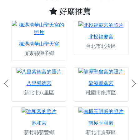
好廟推薦
北投福慶宮
楓港清華山聖天宮
台北市北投區
屏東縣獅子鄉
八里紫德宮
龍潭聖鑫宮
Previous
Ne
新北市八里區
桃園市龍潭區
池和宮
南極玉明殿
新竹縣新豐鄉
新北市貢寮區