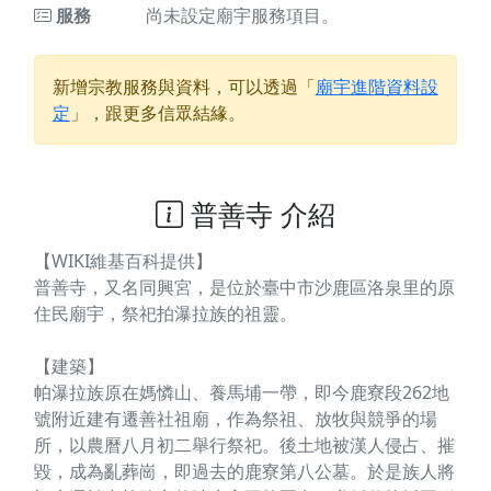
服務
尚未設定廟宇服務項目。
新增宗教服務與資料，可以透過「
廟宇進階資料設
定
」，跟更多信眾結緣。
普善寺 介紹
【WIKI維基百科提供】
普善寺，又名同興宮，是位於臺中市沙鹿區洛泉里的原
住民廟宇，祭祀拍瀑拉族的祖靈。
【建築】
帕瀑拉族原在媽憐山、養馬埔一帶，即今鹿寮段262地
號附近建有遷善社祖廟，作為祭祖、放牧與競爭的場
所，以農曆八月初二舉行祭祀。後土地被漢人侵占、摧
毀，成為亂葬崗，即過去的鹿寮第八公墓。於是族人將