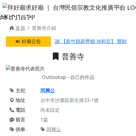
普善寺 | 拜好廟求好運 找到與您有
緣的信仰
首頁
普善寺介紹
好廟公告
感謝 【新竹縣新豐鄉 池和宮】 贊助支
普善寺
Outlookxp - 自己的作品
主祀
同興公
地址
台中市沙鹿區新生路33-1號
電話
尚未設定
留言
1篇
供奉
同興公