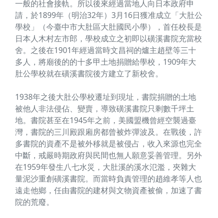
一般的社會接軌。所以後來經過當地人向日本政府申
請，於1899年（明治32年）3月16日獲准成立「大肚公
學校」（今臺中市大肚區大肚國民小學），首任校長是
日本人木村左市郎，學校成立之初即以磺溪書院充當校
舍。之後在1901年經過當時文昌祠的爐主趙壁等三十
多人，將廟後的的十多甲土地捐贈給學校，1909年大
肚公學校就在磺溪書院後方建立了新校舍。
1938年之後大肚公學校遷址到現址，書院捐贈的土地
被他人非法侵佔、變賣，導致磺溪書院只剩數千坪土
地。書院甚至在1945年之前，美國盟機曾經空襲過臺
灣，書院的三川殿跟廂房都曾被炸彈波及。在戰後，許
多書院的資產不是被外移就是被侵占，收入來源也完全
中斷，戒嚴時期政府與民間也無人願意妥善管理。另外
在1959年發生八七水災，大肚溪的溪水氾濫，夾雜大
量泥沙重創磺溪書院。而當時負責管理的趙維孝等人也
遠走他鄉，任由書院的建材與文物資產被偷，加速了書
院的荒廢。