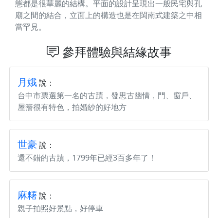
態都是很華麗的結構。平面的設計呈現出一般民宅與孔
廟之間的結合，立面上的構造也是在閩南式建築之中相
當罕見。
參拜體驗與結緣故事
月娥
說：
台中市票選第一名的古蹟，發思古幽情，門、窗戶、
屋簷很有特色，拍婚紗的好地方
世豪
說：
還不錯的古蹟，1799年已經3百多年了！
麻糬
說：
親子拍照好景點，好停車