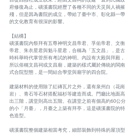
府修復為止，磺溪書院經歷了各種不同的天災與人禍摧
殘，但是因為書院的成立，帶給了臺中市、彰化縣一帶
的文化教育有很深的影響。
【結構】
磺溪書院內祭拜有五尊神明文昌帝君、孚佑帝君、文衡
帝君、朱衣星君與魁斗星君，合稱為「五文昌」，是古
時科舉時代掌管所有考試的神明。內設有大殿與拜殿，
所以俗稱文昌祠或文昌廟，建築的樣式屬於傳統的閩南
式合院型態，是一間結合學堂與廟宇的四合院。
建築材料的使用除了紅磚瓦片之外，還有泉州白（花崗
岩）、青石等石材搭配福杉等建造而成。門廳比地面高
出三階，講堂則高出五階。在講堂之前有個高約60公分
的小「月臺」，月臺之上築有拜亭，這是磺溪書院的特
色造型。
磺溪書院整個建築相當考究，細部裝飾到特殊的屋頂型