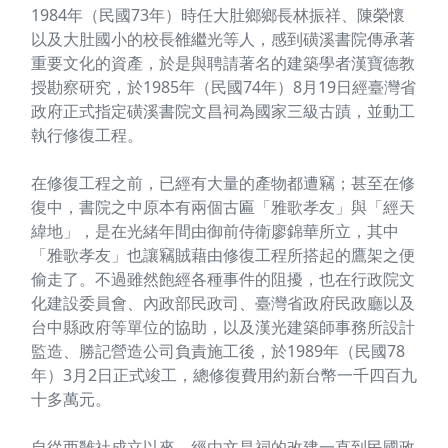
1984年（民國73年）時任大肚鄉鄉長林振祥、陳榮懷
以及大肚國小的校長雒繼光等人，感到磺溪書院傳承著
重要文化的資產，於是與聘請著名的建築學者漢寶德教
授勘察研究，於1985年（民國74年）8月19日經臺灣省
政府正式指定磺溪書院文昌祠為國家三級古蹟，並動工
執行修復工程。
在修復工程之前，已經有大量的產物都遭竊；甚至在修
復中，書院之中原本有兩個古匾「雅歌孝友」與「經天
緯地」，是在光緒年間由御前侍衛廖錦華所立，其中
「雅歌孝友」也讓竊賊藉由修復工程所搭起的鷹架之便
偷走了。不過雖然飽經各種事件的阻擾，也在行政院文
化建設委員會、內政部民政司、臺灣省政府民政廳以及
台中縣政府等單位的協助，以及漢光建築師事務所設計
監造、勝記營造公司負責施工後，於1989年（民國78
年）3月2日正式竣工，總修復費用約新台幣一千四百九
十多萬元。
自從西雝社成立以來，經由文昌祠的改建一直到民國政