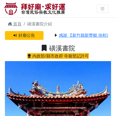
磺溪書院 | 拜好廟求好運 找到與您
有緣的信仰
首頁
磺溪書院介紹
好廟公告
感謝 【新竹縣新豐鄉 池和宮】 
磺溪書院
內政部/縣市政府 寺廟登記許可