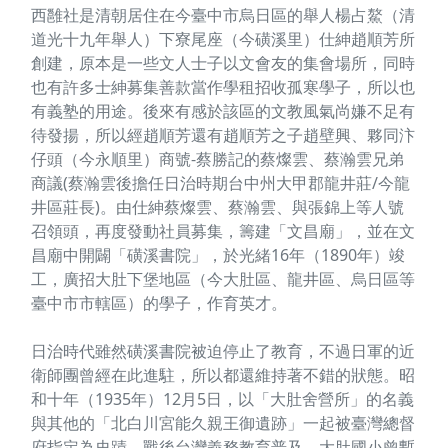
西雝社是清朝居住在今臺中市烏日區的舉人楊占鰲（清
道光十九年舉人）下寮尾座（今磺溪里）仕紳趙順芳所
創建，原本是一些文人士子以文會友的集會場所，同時
也有許多士紳募集善款當作學租招收孤寒學子，所以也
有義塾的用途。後來有感於該區的文教風氣尚嫌不足有
待發揚，所以經趙順芳還有趙順芳之子趙壁興、夥同汴
仔頭（今永順里）商號-蔡勝記的蔡燦雲、蔡瀚雲兄弟
商議(蔡瀚雲後擔任日治時期台中州大甲郡龍井莊/今龍
井區莊長)。由仕紳蔡燦雲、蔡瀚雲、與張錦上等人號
召領頭，再度發動社員募集，籌建「文昌廟」，並在文
昌廟中開闢「磺溪書院」，於光緒16年（1890年）竣
工，廣招大肚下堡地區（今大肚區、龍井區、烏日區等
臺中市市轄區）的學子，作育英才。
日治時代雖然磺溪書院被迫停止了教育，不過日軍的近
衛師團曾經在此進駐，所以都還維持著不錯的狀態。昭
和十年（1935年）12月5日，以「大肚舍營所」的名義
與其他的「北白川宮能久親王御遺跡」一起被臺灣總督
府指定為史蹟。戰後台灣義務教育普及，大肚國小曾暫