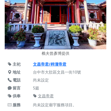
樵夫曾彥博提供
主祀
文昌帝君/梓潼帝君
地址
台中市大肚區文昌一街10號
電話
尚未設定
留言
5篇
供奉
文昌帝君
服務
尚未設定廟宇服務項目。