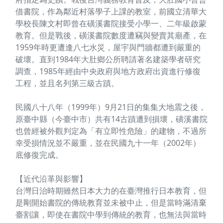
借書院，作為鄰近村落學子上課的教室，前國立清華大
學校長陳文村即曾在磺溪書院接受小學一、二年級啟蒙
教育。但是戰後，磺溪書院數度遭竊與變賣其廟產，在
1959年時更遭逢八七水災，屋宇與門牆都遭到嚴重的
破壞。直到1984年大肚鄉公所聘請著名建築學者研究
調查，1985年經由中央政府與地方政府出資進行修復
工程，並且名列第三級古蹟。
民國八十八年（1999年）9月21日的集集大地震之後，
原臺中縣（今臺中市）共有14古蹟遭到損壞，磺溪書院
也曾經被外觀判定為「有立即性危險」的建物，不過所
幸受損情況並不嚴重，並在民國九十一年（2002年）
底修復完成。
【近代沿革與影響】
台灣日治時期雖然日本大力的在臺灣推行日本教育，但
是剛開始書院的傳統教育並未被中止，但是當時滿清棄
臺割讓，即使在書院中學到傳統的教育，也無法與當時