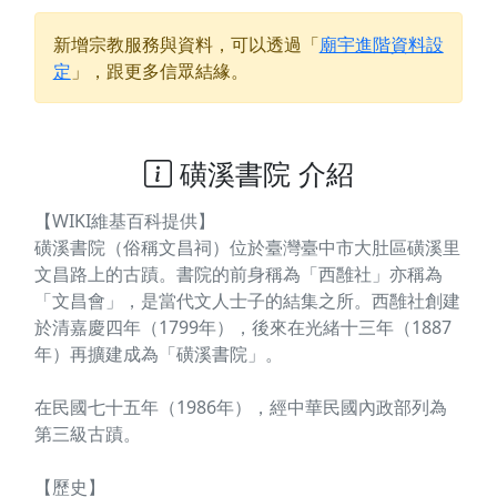
新增宗教服務與資料，可以透過「
廟宇進階資料設
定
」，跟更多信眾結緣。
磺溪書院 介紹
【WIKI維基百科提供】
磺溪書院（俗稱文昌祠）位於臺灣臺中市大肚區磺溪里
文昌路上的古蹟。書院的前身稱為「西雝社」亦稱為
「文昌會」，是當代文人士子的結集之所。西雝社創建
於清嘉慶四年（1799年），後來在光緒十三年（1887
年）再擴建成為「磺溪書院」。
在民國七十五年（1986年），經中華民國內政部列為
第三級古蹟。
【歷史】