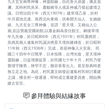
九天玄女兩尊神像，神靈顯赫，自此香火鼎盛，播及遐
邇。其時村民吳呆、蕭貓豬等人感及神威乃發起建壇之
議。日明治四十年（西元1907年）建草壇乙座，於村
中月眉池北邊。座西北向東南，供奉開天仙人、女媧娘
娘、九天玄女三尊神像，並謂「星天壇」又稱仙人公
廟,並設寶義堂國術館,以蕭金銅為首任館主。嗣後草壇
年九失修，於日昭和6年（西元1931年）村民蕭媽世，
吳媽其兩人邀集村民議決將星天壇拆建磚造，於日昭和
11年秋（西元1936年）完成，恭迎神像入火安座。 民
國三十四年中日戰爭，日本投降，台灣光復，星天壇神
靈顯赫，日益增廣徒眾，於民國七十年十月，村民乃發
覺壇宇陳舊，狹窄不宏，難容香客出入。甚至祭典時更
無立足之地。為此，村民蕭文錦發起邀集村民研討重建
之議，獲全村一致通過，即時成立重建委員會，開始興
建古安宮。
參拜體驗與結緣故事