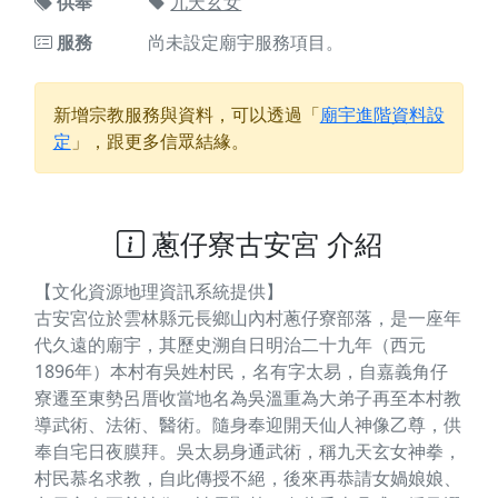
供奉
九天玄女
服務
尚未設定廟宇服務項目。
新增宗教服務與資料，可以透過「
廟宇進階資料設
定
」，跟更多信眾結緣。
蔥仔寮古安宮 介紹
【文化資源地理資訊系統提供】
古安宮位於雲林縣元長鄉山內村蔥仔寮部落，是一座年
代久遠的廟宇，其歷史溯自日明治二十九年（西元
1896年）本村有吳姓村民，名有字太易，自嘉義角仔
寮遷至東勢呂厝收當地名為吳溫重為大弟子再至本村教
導武術、法術、醫術。隨身奉迎開天仙人神像乙尊，供
奉自宅日夜膜拜。吳太易身通武術，稱九天玄女神拳，
村民慕名求教，自此傳授不絕，後來再恭請女媧娘娘、