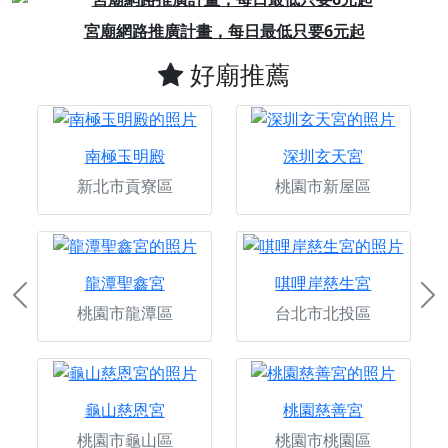
Previous
Next
宮廟網路推廣計畫，每日最低只要6元起
好廟推薦
南極玉明殿
深圳玄天宮
新北市貢寮區
桃園市新屋區
龍潭聖鑫宮
唭哩岸慈生宮
Previous
Ne
桃園市龍潭區
台北市北投區
龜山慈恩宮
桃園慈善宮
桃園市龜山區
桃園市桃園區