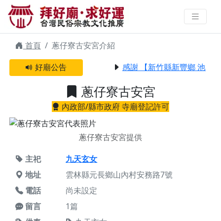
蔥仔寮古安宮 | 拜好廟求好運 找到
與您有緣的信仰
首頁
蔥仔寮古安宮介紹
好廟公告
感謝 【新竹縣新豐鄉 池和宮
蔥仔寮古安宮
內政部/縣市政府 寺廟登記許可
蔥仔寮古安宮提供
主祀
九天玄女
地址
雲林縣元長鄉山內村安務路7號
電話
尚未設定
留言
1篇