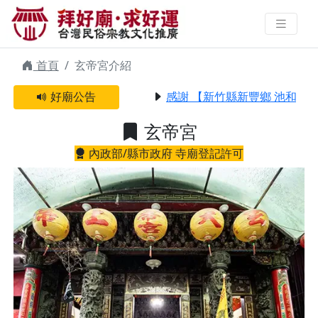
玄帝宮 | 拜好廟求好運 找到與您有
緣的信仰
首頁
玄帝宮介紹
好廟公告
感謝 【新竹縣新豐鄉 池和宮】
玄帝宮
內政部/縣市政府 寺廟登記許可