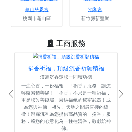
龜山慈恩宮
池和宮
桃園市龜山區
新竹縣新豐鄉
工商服務
捐香祈福，頂級沉香祈願積福
澄霖沉香邀您一同積功德
一炷心香，一份福報！「捐香」服務，讓您
輕鬆累積善緣！「捐香」不只是一種祈福，
Previous
Next
更是您改善磁場、廣納福氣的秘密武器！成
為您與神佛、祖先、天地之間最直接的橋
樑！澄霖沉香為您提供高品質的「捐香」服
務，將您的心意化為一柱柱清香，敬獻給神
佛。