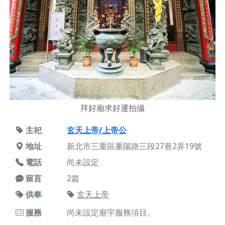
拜好廟求好運拍攝
主祀
玄天上帝/上帝公
地址
新北市三重區重陽路三段27巷2弄19號
電話
尚未設定
留言
2篇
供奉
玄天上帝
服務
尚未設定廟宇服務項目。