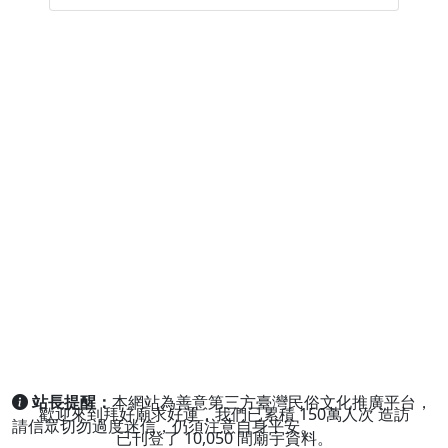
站長提醒：
本網站為善意第三方臺灣民俗文化推廣平台，
歡迎來到拜好廟求好運，我們已累積
150萬人次
造訪
請信眾切勿過度迷信，仍須注意自身平安。
已刊登了
10,050
間廟宇資料。