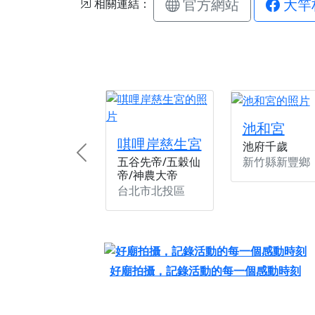
官方網站
大竿
相關連結：
池和宮
唭哩岸慈生宮
池府千歲
Previous
新竹縣新豐鄉
五谷先帝/五穀仙
帝/神農大帝
台北市北投區
好廟拍攝，記錄活動的每一個感動時刻