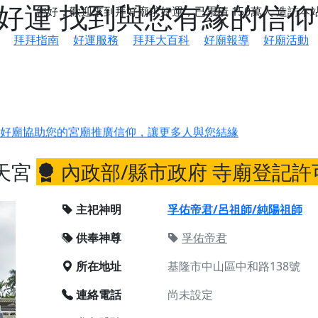
求好運 找到與您有緣的信仰
您好，歡迎來到拜好廟求好運，已累積
150萬人
造訪本
拜拜指南
好運服務
拜拜大百科
好廟報導
好廟活動
鄉 池和宮】 贊助支持我們推廣台灣民俗宗教文化
好廟協助您的宮廟推廣信仰，讓更多人與您結緣
會】丙午年最Chill的神級會香之旅，這不只是一場宗教盛事，
天宮
內政部/縣市政府 寺廟登記許
慈生宮】慶讚中元普渡法會，誠摯邀請您一同參與，為自己與家
主祀神明
孚佑帝君/呂祖師/純陽祖師
港清華山聖天宮】驪山母娘聖誕暨中元普渡大法會，誠邀十方善
供奉神尊
孚佑帝君
寺】盂蘭盆中元報恩法會，這場法會不只是超薦與普渡，更是一
所在地址
基隆市中山區中和路138號
意。
】丙午年梁皇寶懺法會，一念虔誠禮寶懺，一分懺悔植福田，誠
連絡電話
尚未設定
明殿】中元普渡大法會，誠摯歡迎十方善信大德隨喜贊普，為祖