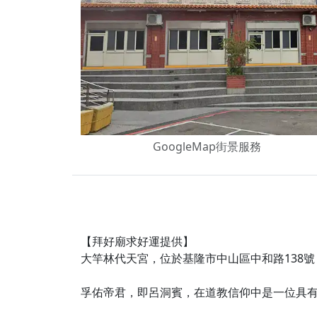
下善緣。
【桃園慈善宮(天公
是「超級加倍」！
【台北北投 福慶宮
【桃園龜山 慈恩宮
【桃園龜山 慈恩宮
【新北八里 紫德宮
GoogleMap街景服務
【台北北投金虎爺會
【新北八里 紫德宮
【桃園新屋 深圳玄
【桃園新屋 深圳玄
【拜好廟求好運提供】
【桃園慈善宮(天公
大竿林代天宮，位於基隆市中山區中和路138
歡迎友廟長官、小編
孚佑帝君，即呂洞賓，在道教信仰中是一位具
歡迎信眾分享您前往