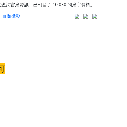
站查詢宮廟資訊，已刊登了
10,050
間廟宇資料。
百廟攝影
更是一趟充滿神明加持、帶你走透透的「神級文化
可
人累積福德、祈求平安好運
信大德，一同回到母娘慈悲座前，祈福納祥、慎
份對祖先的感恩、對親人的思念，也是為家人祈
邀十方善信大德共同參與。
先親眷祈求安息，也為自身與家人累積福德、種