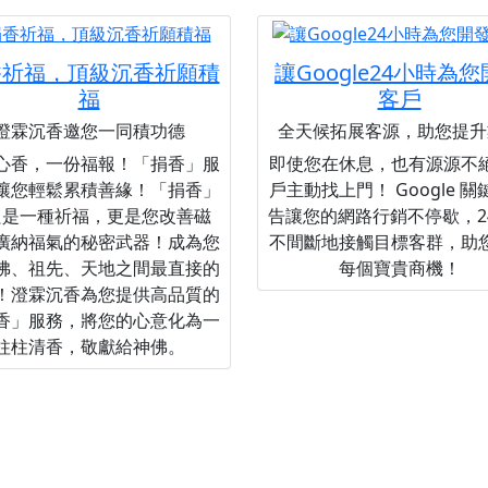
香祈福，頂級沉香祈願積
讓Google24小時為
福
客戶
澄霖沉香邀您一同積功德
全天候拓展客源，助您提升
心香，一份福報！「捐香」服
即使您在休息，也有源源不
讓您輕鬆累積善緣！「捐香」
戶主動找上門！ Google 
只是一種祈福，更是您改善磁
告讓您的網路行銷不停歇，2
廣納福氣的秘密武器！成為您
不間斷地接觸目標客群，助
佛、祖先、天地之間最直接的
每個寶貴商機！
！澄霖沉香為您提供高品質的
香」服務，將您的心意化為一
柱柱清香，敬獻給神佛。