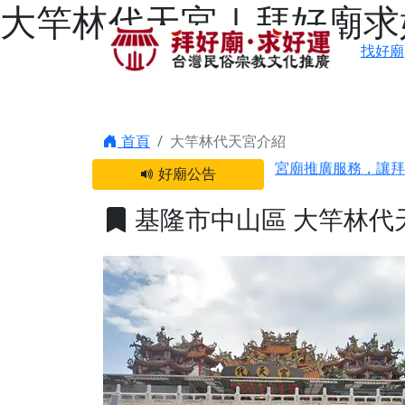
大竿林代天宮 | 拜好廟
找好廟
感謝 【新竹縣新豐
首頁
大竿林代天宮介紹
宮廟推廣服務，讓拜
好廟公告
【台北 北投金虎爺
之旅」！
基隆市中山區 大竿林代
【台北北投 唭哩岸
【屏東縣獅子鄉 楓
終追遠、廣植福田
【桃園市 桃園蓮華
願平安順遂的慈悲心
【桃園龜山 慈恩宮
【新北貢寮 南極玉