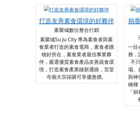
打造友善素食環境的好夥伴
捐
素聚城數位整合行銷
素聚城Su Ju City 專為素食者與素
食業者打造的素食電商，素食者購
一炷
物好所在，素食業者最佳事業夥
務，
伴，嚴選優質素食產品友善蔬食環
不
境，打造素食產業鏈新通路，宮堂
場、
寺廟大宗採購可享優惠價。
與神
橋樑
「捐