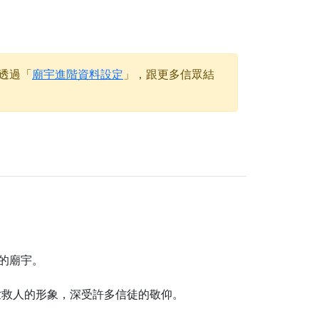
天尊」 親自坐鎮主法！幫你累積的功德福報自然
透過「
廟宇進階資料設定
」，跟更多信眾結
地公埔，祈願闔家平安、地方祥和、福運綿長。
沐母娘慈光，共祈平安吉祥
陽兩利、闔家平安的殊勝因緣。
田
回憶
忘。
份感謝守護的虔誠心意
來參香，共同向七娘媽祝壽祈福
財運亨通、事業順遂、百邪退散。
的廟宇。
世救人的形象，深受許多信徒的敬仰。