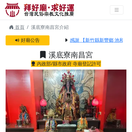
溪底寮南昌宮 | 拜好廟求好運 找到
與您有緣的信仰
首頁
溪底寮南昌宮介紹
好廟公告
感謝 【新竹縣新豐鄉 池和宮】
溪底寮南昌宮
內政部/縣市政府 寺廟登記許可