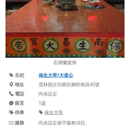
石得樂提供
主祀
保生大帝/大道公
地址
雲林縣古坑鄉崁腳村南昌45號
電話
尚未設定
留言
1篇
供奉
保生大帝
服務
尚未設定廟宇服務項目。