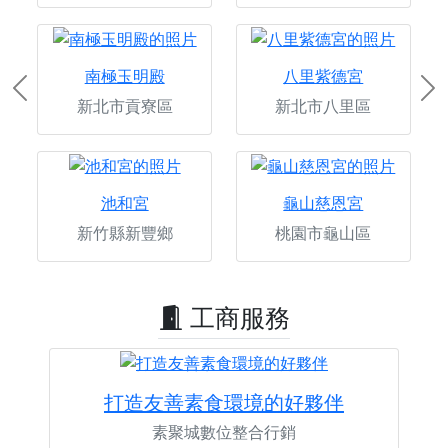
南極玉明殿
八里紫德宮
Previous
Ne
新北市貢寮區
新北市八里區
池和宮
龜山慈恩宮
新竹縣新豐鄉
桃園市龜山區
工商服務
打造友善素食環境的好夥伴
素聚城數位整合行銷