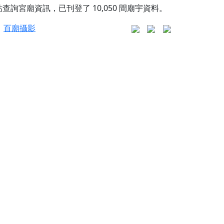
站查詢宮廟資訊，已刊登了
10,050
間廟宇資料。
百廟攝影
更是一趟充滿神明加持、帶你走透透的「神級文化
人累積福德、祈求平安好運
信大德，一同回到母娘慈悲座前，祈福納祥、慎
份對祖先的感恩、對親人的思念，也是為家人祈
邀十方善信大德共同參與。
先親眷祈求安息，也為自身與家人累積福德、種