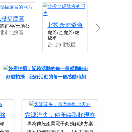
北投福慶宮
北投金虎爺會
德正神/土地公
Next
北市北投區
虎爺/金虎爺/虎
爺祖
台北市北投區
好廟拍攝，記錄活動的每一個感動時刻
務
客源流失，傳產轉型趁現在
賴
專為傳統產業電子商務解決方案