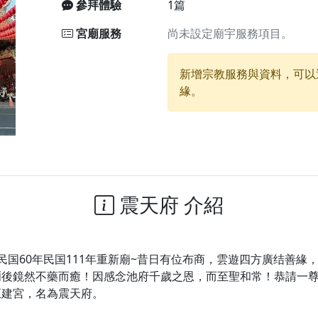
參拜體驗
1篇
宮廟服務
尚未設定廟宇服務項目。
廟)】中元普渡交給專業的來，省時省力又積福！「玉皇大帝 大
新增宗教服務與資料，可以
】慶讚中元普渡法會，誠摯邀請十方善信大德，一同回到北投土
緣。
】瑤池金母聖誕祝壽盛典，邀請十方善信大德蒞臨參香祝壽，同
】丙午年慶讚中元普渡法會，正是讓我們用善念與功德，迴向冥
】丙午年中元普渡讚普超薦法會，普施眾生・慎終追遠・廣植福
】父親節陪爸爸一起闖關趣，邀請大小朋友一起留下珍貴的家庭
】父親節奉茶感恩活動，一杯茶，一份心意；一句感謝，一生難
震天府 介紹
天宮】農曆七月擴大犒軍科儀，吉祥月不只有普渡祈福，也有一
天宮】七娘媽聖誕祝壽慶典，誠摯邀請十方善信大德攜家帶眷前
廟)】虎爺元帥 開光大典，祈求虎爺神威護持，庇佑闔家平安、
国60年民国111年重新廟~昔日有位布商，雲遊四方廣结善緣
後鏡然不藥而癒！因感念池府千歲之恩，而至聖和常！恭請一尊
加入我們LINE官方帳號，讓我們協助您的廟宇推廣。
至建宮，名為震天府。
廟宇的參拜體驗，推廣您的信仰