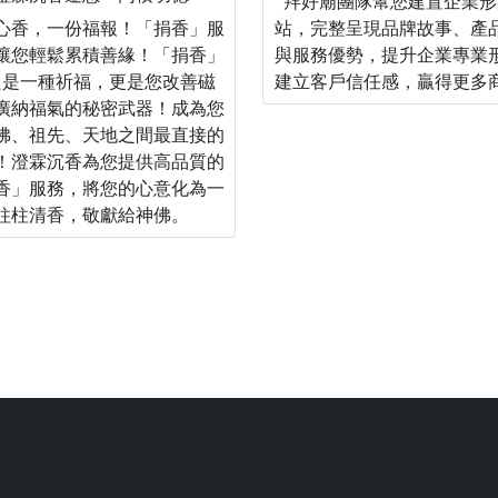
拜好廟團隊幫您建置企業形
心香，一份福報！「捐香」服
站，完整呈現品牌故事、產
讓您輕鬆累積善緣！「捐香」
與服務優勢，提升企業專業
只是一種祈福，更是您改善磁
建立客戶信任感，贏得更多
廣納福氣的秘密武器！成為您
佛、祖先、天地之間最直接的
！澄霖沉香為您提供高品質的
香」服務，將您的心意化為一
柱柱清香，敬獻給神佛。
站為善意第三方臺灣民俗文化推廣平台，請信眾切勿過度迷信，
宗教文化的推廣平台，由站長陳皇杉所建置，結合過去的網路行
助各地宮廟推廣自家信仰與文化，