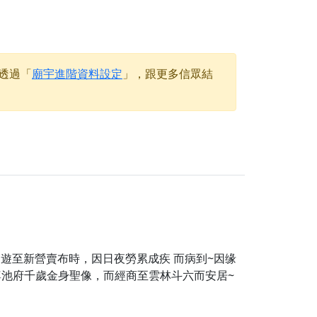
天尊」 親自坐鎮主法！幫你累積的功德福報自然
透過「
廟宇進階資料設定
」，跟更多信眾結
地公埔，祈願闔家平安、地方祥和、福運綿長。
沐母娘慈光，共祈平安吉祥
陽兩利、闔家平安的殊勝因緣。
田
回憶
忘。
份感謝守護的虔誠心意
來參香，共同向七娘媽祝壽祈福
財運亨通、事業順遂、百邪退散。
，遊至新營賣布時，因日夜勞累成疾 而病到~因缘
池府千歲金身聖像，而經商至雲林斗六而安居~