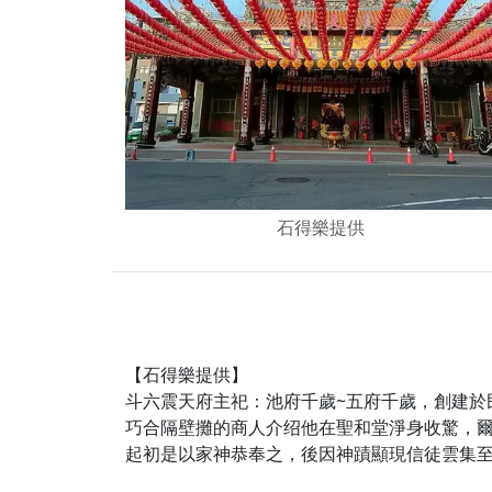
下善緣。
【桃園慈善宮(天公
是「超級加倍」！
【台北北投 福慶宮
【桃園龜山 慈恩宮
【桃園龜山 慈恩宮
【新北八里 紫德宮
石得樂提供
【台北北投金虎爺會
【新北八里 紫德宮
【桃園新屋 深圳玄
【桃園新屋 深圳玄
【石得樂提供】
【桃園慈善宮(天公
斗六震天府主祀：池府千歲~五府千歲，創建於民
巧合隔壁攤的商人介绍他在聖和堂淨身收驚，爾
歡迎友廟長官、小編
起初是以家神恭奉之，後因神蹟顯現信徒雲集
歡迎信眾分享您前往