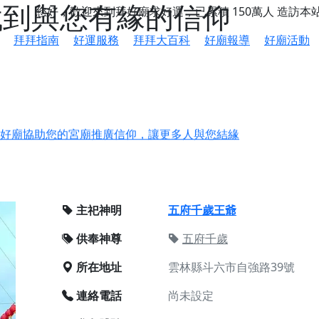
 找到與您有緣的信仰
您好，歡迎來到拜好廟求好運，已累積
150萬人
造訪本
拜拜指南
好運服務
拜拜大百科
好廟報導
好廟活動
鄉 池和宮】 贊助支持我們推廣台灣民俗宗教文化
好廟協助您的宮廟推廣信仰，讓更多人與您結緣
會】丙午年最Chill的神級會香之旅，這不只是一場宗教盛事，
慈生宮】慶讚中元普渡法會，誠摯邀請您一同參與，為自己與家
主祀神明
五府千歲王爺
港清華山聖天宮】驪山母娘聖誕暨中元普渡大法會，誠邀十方善
供奉神尊
五府千歲
寺】盂蘭盆中元報恩法會，這場法會不只是超薦與普渡，更是一
所在地址
雲林縣斗六市自強路39號
意。
】丙午年梁皇寶懺法會，一念虔誠禮寶懺，一分懺悔植福田，誠
連絡電話
尚未設定
明殿】中元普渡大法會，誠摯歡迎十方善信大德隨喜贊普，為祖