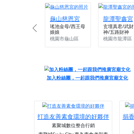
龜山慈恩宮
龍潭聖鑫宮
瑤池金母/西王母
玄壇真君/武財
Previous
娘娘
神/五路財神
桃園市龜山區
桃園市龍潭區
加入粉絲團，一起跟我們推廣宮廟文化
打造友善素食環境的好夥伴
捐
素聚城數位整合行銷