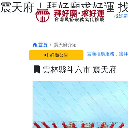
震天府 | 拜好廟求好運
找好廟
感謝 【新竹縣新豐
首頁
震天府介紹
宮廟推廣服務，讓拜
好廟公告
【台北 北投金虎爺
雲林縣斗六市 震天府
之旅」！
【台北北投 唭哩岸
【屏東縣獅子鄉 楓
終追遠、廣植福田
【桃園市 桃園蓮華
願平安順遂的慈悲心
【桃園龜山 慈恩宮
【新北貢寮 南極玉