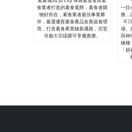
素聚城Su Ju City 專為素食者與素
食業者打造的素食電商，素食者購
一炷
物好所在，素食業者最佳事業夥
務，
伴，嚴選優質素食產品友善蔬食環
不
境，打造素食產業鏈新通路，宮堂
場、
寺廟大宗採購可享優惠價。
與神
橋樑
「捐
站長提醒：
本網
拜好廟求好運是一個台灣傳統