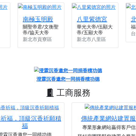
南極玉明殿
八里紫德宮
關聖帝君/文衡聖
華光大帝/伍顯大
福
帝/協天大帝
帝/五顯大帝
台
新北市貢寮區
新北市八里區
澄霖沉香邀您一同捐香積功德
工商服務
香祈福，頂級沉香祈願積
傳統產業網站建置服
福
專業形象網站贏得客戶信
澄霖沉香邀您一同積功德