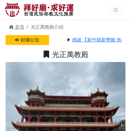
光正萬教殿 | 拜好廟求好運 找到與
您有緣的信仰
首頁
光正萬教殿介紹
好廟公告
感謝 【新竹縣新豐鄉 池和宮
光正萬教殿