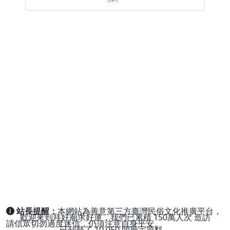
站長提醒：
本網站為善意第三方臺灣民俗文化推廣平台，
歡迎來到拜好廟求好運，我們已累積
150萬人次
造訪
請信眾切勿過度迷信，仍須注意自身平安。
已刊登了
10,050
間廟宇資料。