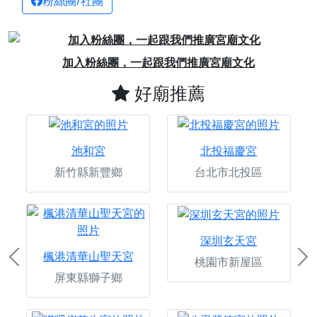
粉絲團/社團
Previous
Next
加入粉絲團，一起跟我們推廣宮廟文化
好廟推薦
池和宮
北投福慶宮
新竹縣新豐鄉
台北市北投區
深圳玄天宮
楓港清華山聖天宮
桃園市新屋區
Previous
Ne
屏東縣獅子鄉