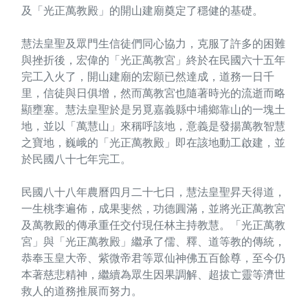
及「光正萬教殿」的開山建廟奠定了穩健的基礎。
慧法皇聖及眾門生信徒們同心協力，克服了許多的困難
與挫折後，宏偉的「光正萬教宮」終於在民國六十五年
完工入火了，開山建廟的宏願已然達成，道務一日千
里，信徒與日俱增，然而萬教宮也隨著時光的流逝而略
顯壅塞。慧法皇聖於是另覓嘉義縣中埔鄉靠山的一塊土
地，並以「萬慧山」來稱呼該地，意義是發揚萬教智慧
之寶地，巍峨的「光正萬教殿」即在該地動工啟建，並
於民國八十七年完工。
民國八十八年農曆四月二十七日，慧法皇聖昇天得道，
一生桃李遍佈，成果斐然，功德圓滿，並將光正萬教宮
及萬教殿的傳承重任交付現任林主持教慧。「光正萬教
宮」與「光正萬教殿」繼承了儒、釋、道等教的傳統，
恭奉玉皇大帝、紫微帝君等眾仙神佛五百餘尊，至今仍
本著慈悲精神，繼續為眾生因果調解、超拔亡靈等濟世
救人的道務推展而努力。