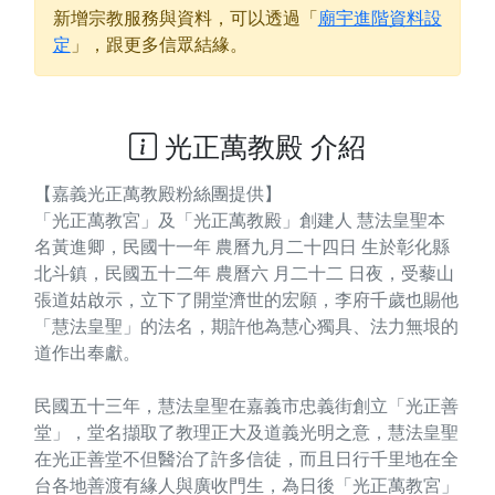
新增宗教服務與資料，可以透過「
廟宇進階資料設
定
」，跟更多信眾結緣。
光正萬教殿 介紹
【嘉義光正萬教殿粉絲團提供】
「光正萬教宮」及「光正萬教殿」創建人 慧法皇聖本
名黃進卿，民國十一年 農曆九月二十四日 生於彰化縣
北斗鎮，民國五十二年 農曆六 月二十二 日夜，受藜山
張道姑啟示，立下了開堂濟世的宏願，李府千歲也賜他
「慧法皇聖」的法名，期許他為慧心獨具、法力無垠的
道作出奉獻。
民國五十三年，慧法皇聖在嘉義市忠義街創立「光正善
堂」，堂名擷取了教理正大及道義光明之意，慧法皇聖
在光正善堂不但醫治了許多信徒，而且日行千里地在全
台各地善渡有緣人與廣收門生，為日後「光正萬教宮」