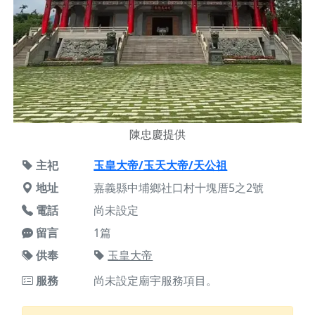
陳忠慶提供
主祀
玉皇大帝/玉天大帝/天公祖
地址
嘉義縣中埔鄉社口村十塊厝5之2號
電話
尚未設定
留言
1篇
供奉
玉皇大帝
服務
尚未設定廟宇服務項目。