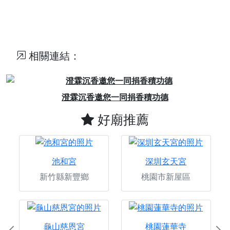
相關連結：
Previous
Next
沉香邀您一同捐香積功德
加入粉絲團
好廟推薦
池和宮
深圳玄天宮
新竹縣新豐鄉
桃園市新屋區
龜山慈恩宮
桃園蓮華寺