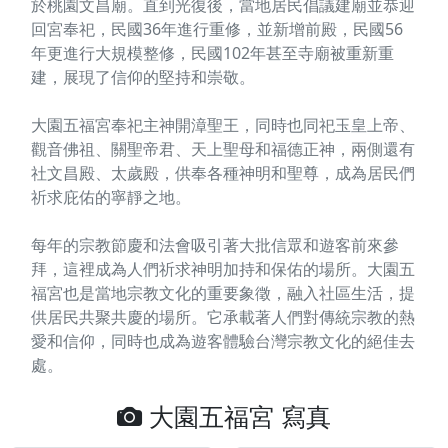
於桃園文昌廟。直到光復後，當地居民倡議建廟並恭迎
回宮奉祀，民國36年進行重修，並新增前殿，民國56
年更進行大規模整修，民國102年甚至寺廟被重新重
建，展現了信仰的堅持和崇敬。
大園五福宮奉祀主神開漳聖王，同時也同祀玉皇上帝、
觀音佛祖、關聖帝君、天上聖母和福德正神，兩側還有
社文昌殿、太歲殿，供奉各種神明和聖尊，成為居民們
祈求庇佑的寧靜之地。
每年的宗教節慶和法會吸引著大批信眾和遊客前來參
拜，這裡成為人們祈求神明加持和保佑的場所。大園五
福宮也是當地宗教文化的重要象徵，融入社區生活，提
供居民共聚共慶的場所。它承載著人們對傳統宗教的熱
愛和信仰，同時也成為遊客體驗台灣宗教文化的絕佳去
處。
大園五福宮 寫真