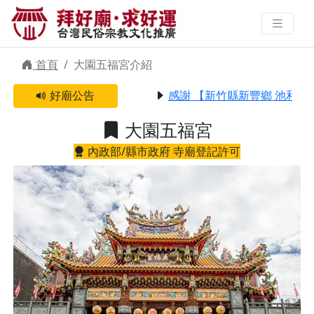
大園五福宮 | 拜好廟求好運 找到與
您有緣的信仰
首頁
大園五福宮介紹
好廟公告
感謝 【新竹縣新豐鄉 池和宮】
大園五福宮
內政部/縣市政府 寺廟登記許可