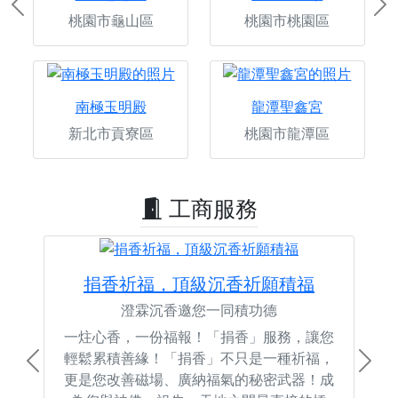
Previous
Ne
桃園市龜山區
桃園市桃園區
南極玉明殿
龍潭聖鑫宮
新北市貢寮區
桃園市龍潭區
工商服務
捐香祈福，頂級沉香祈願積福
澄霖沉香邀您一同積功德
一炷心香，一份福報！「捐香」服務，讓您
輕鬆累積善緣！「捐香」不只是一種祈福，
Previous
Next
更是您改善磁場、廣納福氣的秘密武器！成