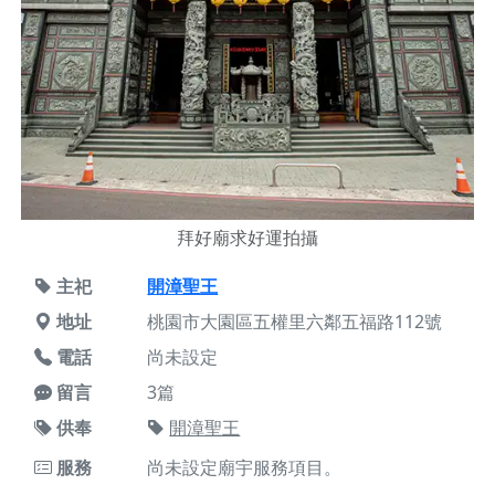
拜好廟求好運拍攝
主祀
開漳聖王
地址
桃園市大園區五權里六鄰五福路112號
電話
尚未設定
留言
3篇
供奉
開漳聖王
服務
尚未設定廟宇服務項目。