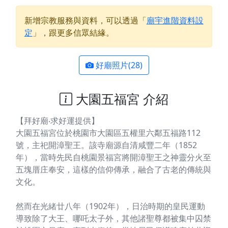
新增宗教服務與資料，可以透過「
廟宇進階資料設
定
」，跟更多信眾結緣。
好廟照片(28)
大園五福宮 介紹
【拜好廟‧求好運提供】
大園五福宮位於桃園市大園區五權里六鄰五福路112
號，主祀開漳聖王。該寺廟源自清咸豐二年（1852
年），當時先民自桃園景福宮將開漳聖王之神靈分火至
五塊厝庄奉安，這樣的信仰傳承，融合了古老的傳統與
文化。
然而在光緒廿八年（1902年），日治時期的皇民運動
導致除了大王、哪吒太子外，其他諸聖尊都被集中囚禁