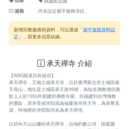
供奉
釋迦牟尼佛
服務
尚未設定廟宇服務項目。
新增宗教服務與資料，可以透過「
廟宇進階資料設
定
」，跟更多信眾結緣。
承天禪寺 介紹
【WIKI維基百科提供】
承天禪寺，又稱土城承天寺，位於臺灣新北市土城區南
天母山，地址是土城區承天路96號，為知名佛教僧侶廣
欽上人於1955年創建的佛教寺廟。自福建到台灣傳教
的廣欽，原本受戒寺院就為福建泉州承天寺，為表尊其
源，特地將此寺院取同名為承天禪寺。
位於向天山山腰的承天禪寺，佔地約數公頃，除庭園