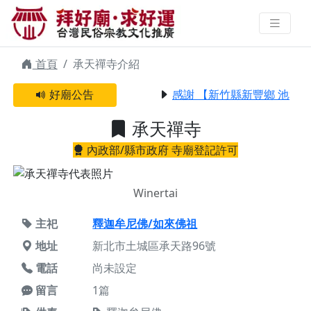
承天禪寺 | 拜好廟求好運 找到與您
有緣的信仰
首頁
承天禪寺介紹
好廟公告
感謝 【新竹縣新豐鄉 池和宮
承天禪寺
內政部/縣市政府 寺廟登記許可
Winertai
主祀
釋迦牟尼佛/如來佛祖
地址
新北市土城區承天路96號
電話
尚未設定
留言
1篇