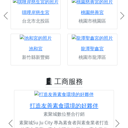
唭哩岸慈生宮
桃園慈善宮
Previous
Ne
台北市北投區
桃園市桃園區
池和宮
龍潭聖鑫宮
新竹縣新豐鄉
桃園市龍潭區
工商服務
打造友善素食環境的好夥伴
素聚城數位整合行銷
素聚城Su Ju City 專為素食者與素食業者打造
Previous
Next