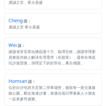
虔誠之宮，香火鼎盛
Cheng
說：
虔誠之宮 香火鼎盛
Wei
說：
謝謝省安宮眾仙佛庇護十方、福澤百姓，謝謝管理委
員會提供旅人解決生理需求（化妝室），還有在海堤
玩沙遊憩後，清理足下的好所在，萬分感謝。
Homsan
說：
位於白沙屯拱天宮第二停車場旁，廟前有一座兒童嬉
戲公園，鄰近海邊沙灘，很適合假日帶著家人小朋友
一起來參拜遊樂。