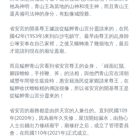
祂為神明，青山王為當地的山神和境主神，而且青山王
還具備司法神的身分，有點像城隍爺。
省安宮的開基尊王據說從艋舺青山宮分靈請來的，在民
國42年(1953年)來到白沙屯鎮守。最早由尊王的乩身師
公琳安奉在自己家裡，之後又輾轉換了幾個地方，最后
才迎請到現在的廟址蓋廟。
而且艋舺青山宮看到省安宮尊王的金身，「綠面紅鬚、
腳踩蟾蜍，手持鞭、斧」的法相，與他們青山宮在清朝
咸豐年間發生瘟疫時，惠安籍漁民從家鄉請來尊王，在
艋舺收伏蟾蜍精的傳說很像，所以省安宮的開基尊王是
從艋舺青山宮分靈來的！
省安宮的廟務都是由拱天宮的人兼任的。直到民國109
年(2020年)，因為廟年久失修，屋頂開始漏水，由熱心
人士出錢出力修繕廟宇，廟修好之后，成立了管理委員
會，在民國110年(2021年)正式成立。