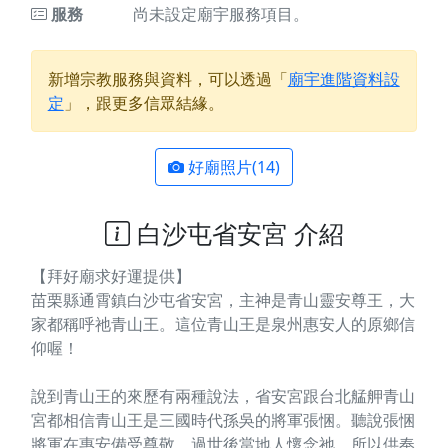
服務
尚未設定廟宇服務項目。
新增宗教服務與資料，可以透過「
廟宇進階資料設
定
」，跟更多信眾結緣。
好廟照片(14)
白沙屯省安宮 介紹
【拜好廟求好運提供】
苗栗縣通霄鎮白沙屯省安宮，主神是青山靈安尊王，大
家都稱呼祂青山王。這位青山王是泉州惠安人的原鄉信
仰喔！
說到青山王的來歷有兩種說法，省安宮跟台北艋舺青山
宮都相信青山王是三國時代孫吳的將軍張悃。聽說張悃
將軍在惠安備受尊敬，過世後當地人懷念祂，所以供奉