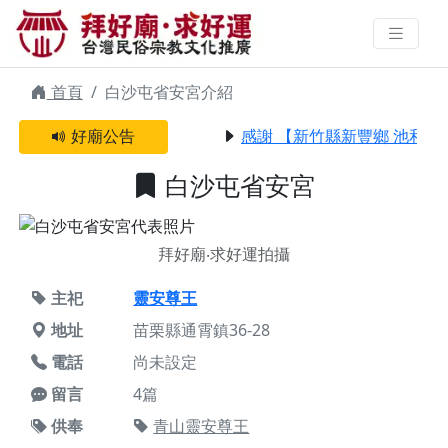
白沙屯省安宮 | 拜好廟求好運 找到
與您有緣的信仰
首頁
白沙屯省安宮介紹
好廟公告
感謝 【新竹縣新豐鄉 池和宮
白沙屯省安宮
拜好廟‧求好運拍攝
主祀
靈安尊王
地址
苗栗縣通霄鎮36-28
電話
尚未設定
留言
4篇
供奉
青山靈安尊王