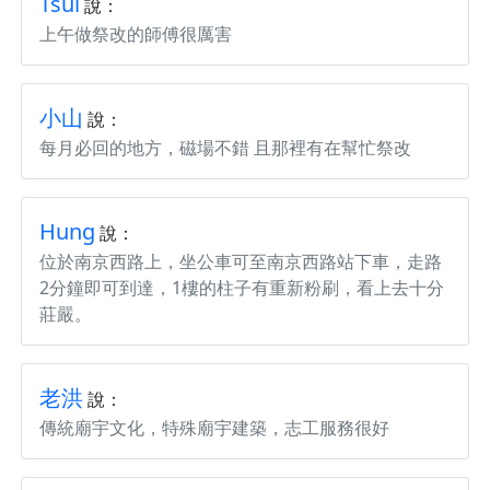
Tsui
說：
上午做祭改的師傅很厲害
小山
說：
每月必回的地方，磁場不錯 且那裡有在幫忙祭改
Hung
說：
位於南京西路上，坐公車可至南京西路站下車，走路
2分鐘即可到達，1樓的柱子有重新粉刷，看上去十分
莊嚴。
老洪
說：
傳統廟宇文化，特殊廟宇建築，志工服務很好