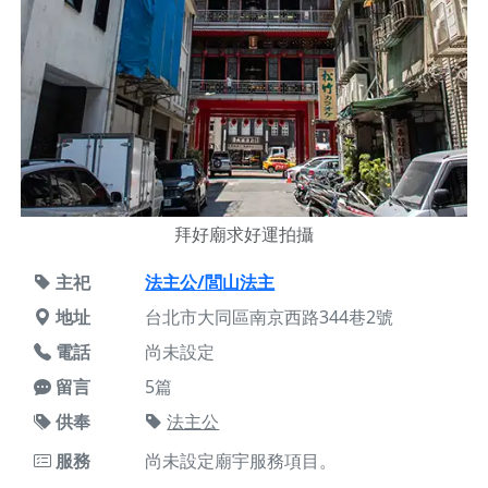
拜好廟求好運拍攝
主祀
法主公/閭山法主
地址
台北市大同區南京西路344巷2號
電話
尚未設定
留言
5篇
供奉
法主公
服務
尚未設定廟宇服務項目。