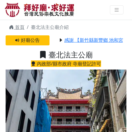
臺北法主公廟 | 拜好廟求好運 找到
與您有緣的信仰
首頁
臺北法主公廟介紹
好廟公告
感謝 【新竹縣新豐鄉 池和宮】 
臺北法主公廟
內政部/縣市政府 寺廟登記許可