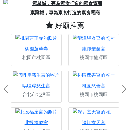
Previous
Next
專為素食打造的素食電商
加入粉絲團，
好廟推薦
桃園蓮華寺
龍潭聖鑫宮
桃園市桃園區
桃園市龍潭區
唭哩岸慈生宮
桃園慈善宮
Previous
Ne
台北市北投區
桃園市桃園區
北投福慶宮
深圳玄天宮