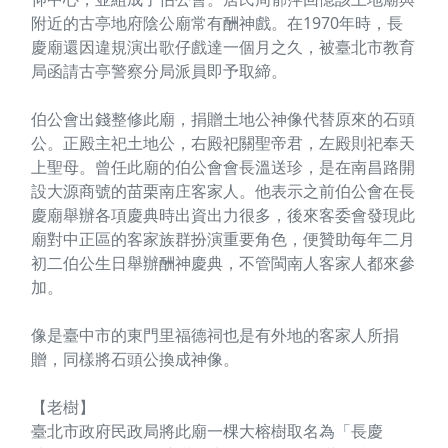
附近的古亭地府陰公廟常有酬神戲。在1970年時，長
慶廟還因違規演出歌仔戲達一個月之久，被臺北市教育
局函請古亭警察分局派員即予取締。
伯公會出錢整修此廟，捐贈土地公神像代替原來的石頭
公。正殿主祀土地公，右殿祀關聖帝君，左殿則祀奉天
上聖母。曾任此廟的伯公會會長溫送珍，是在南昌路開
設大源商號的苗栗南庄客家人。他表示之前伯公會在長
慶廟舉辦各項慶典時出資出力很多，後來客委會發現此
廟對中正區的客家族群扮演重要角色，便贊助每年二月
初二伯公生日舉辦酬神慶典，不管閩南人客家人都來參
加。
像是臺中市的東門里福德祠也是有外地的客家人所捐
贈，同樣將石頭公換成神像。
【老樹】
臺北市政府民政局將此廟一棵大榕樹取名為「長慶