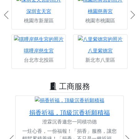
深圳玄天宮
桃園慈善宮
Previous
Ne
桃園市新屋區
桃園市桃園區
唭哩岸慈生宮
八里紫德宮
台北市北投區
新北市八里區
工商服務
捐香祈福，頂級沉香祈願積福
澄霖沉香邀您一同積功德
一炷心香，一份福報！「捐香」服務，讓您
輕鬆累積善緣！「捐香」不只是一種祈福，