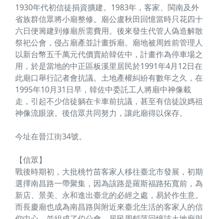
1930年代初信徒捐資擴建。1983年，客家、閩南及外
省族群信眾將小廟整修。廟公盧秋田回憶當時只花四十
六日便籌建到修廟所需費用。後來發生代管人偽造解散
祭祀公會，侵占廟產並計畫拆廟。廟地被周姓前管理人
以新台幣五千萬元代價賣給韓佐中，計畫作為停車場之
用，於是當地的中正區板溪里居民於1991年4月12日在
此廟口舉行記者會抗議。土地產權糾紛有數年之久，在
1995年10月31日早，韓佐中委託工人將廟中神像載
走，引起不少信徒躺在卡車前抗議，甚至有信徒說媽祖
神像流眼淚。後信眾共同努力，讓此廟得以保存。
今址在晉江街34號。
【信眾】
戰後時期初，大批桃竹苗客家人移往臺北市發展，初期
選擇南昌路一帶聚集，因為該路是羅斯福路拓寬前，為
新店、景美、永和進出臺北的必經之處，易於作生意。
而長慶廟也成為南昌路與附近來臺北生活的客家人的信
仰中心，並組成了伯公會。居民周郁萍回憶該土地廟與