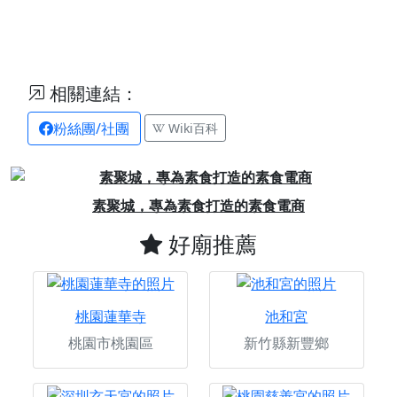
相關連結：
粉絲團/社團
Wiki百科
Previous
Next
澄霖沉香邀您一同捐香積功德
好廟推薦
桃園蓮華寺
池和宮
桃園市桃園區
新竹縣新豐鄉