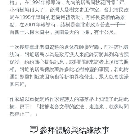
榕」。在1994年報導時，九旬的居民周秋花回憶自己
小時樹就很大了。台灣人愛樹文史工作室、台北市民政
局在1995年舉辦的老樹巡禮活動，有將長慶榕納為景
點。在2001年報導時，該樹是臺北市政府普查一千一
百四十六棵大樹中，胸圍最大的一棵，有十公尺。
一次搜集臺北老樹資料的退休教師廖守義，前往該地尋
訪時，附近居民以為是政府派人來記錄要將其列為古蹟
保護，紛紛熱心提供訊息，或開門讓來訪者上頂樓去照
相。附近的居民傳說著許多此老樹神靈的事蹟，若此樹
遇到颱風打斷或因病蟲等折損異樣發生，眾人就會搓湯
圓來拜。
作家駱以軍從網路作家運詩人的部落格上知道了此廟此
樹，寫下：「根據老套文學的說法，走進來，就像時間
都停止了。」
參拜體驗與結緣故事