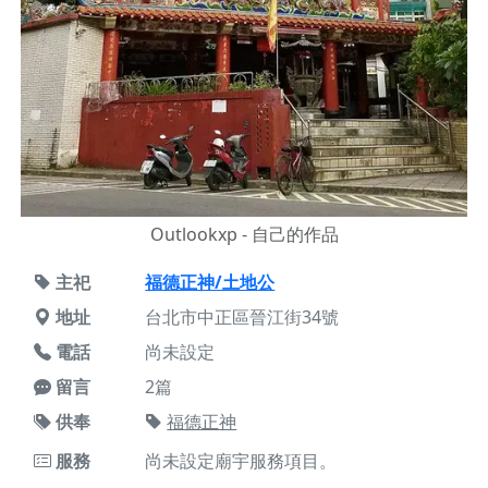
Outlookxp - 自己的作品
主祀
福德正神/土地公
地址
台北市中正區晉江街34號
電話
尚未設定
留言
2篇
供奉
福德正神
服務
尚未設定廟宇服務項目。