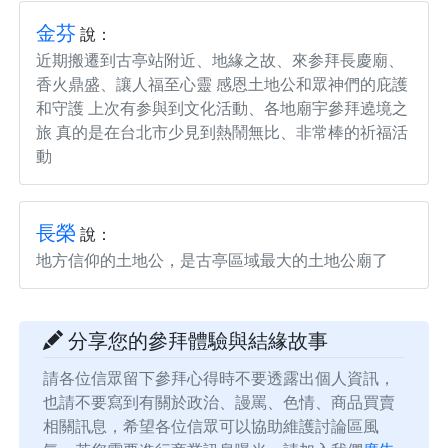
金芬
說：
近期搬遷到古亭站附近、地緣之故、來参拜長慶廟、
香火鼎盛、讓人福至心靈 感恩土地公和眾神們的庇護
和守護 上次有参與到文化活動、各地廟宇參拜遶境之
旅 真的是在台北市少見到熱鬧無比、非常棒的祈福活
動
長榮
說：
地方信仰的土地公，是古亭區域最大的土地公廟了
分享您的參拜體驗與結緣故事
請各位信眾留下參拜心得時不要透露出個人資訊，
也請不要寫到有關於政治、謾罵、色情、商品買賣
相關訊息，希望各位信眾可以協助維護討論區風