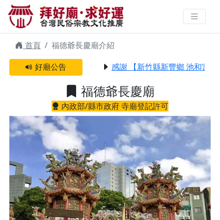
福德爺長慶廟 | 拜好廟求好運 找到
與您有緣的信仰
首頁
福德爺長慶廟介紹
好廟公告
感謝 【新竹縣新豐鄉 池和宮】 
福德爺長慶廟
內政部/縣市政府 寺廟登記許可