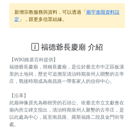
新增宗教服務與資料，可以透過「
廟宇進階資料設
定
」，跟更多信眾結緣。
福德爺長慶廟 介紹
【WIKI維基百科提供】
福德爺長慶廟，簡稱長慶廟，是位於臺北市中正區板溪
里的土地祠，歷史可追溯至清治時期泉州人開墾的古亭
庄，戰後時期成為南昌路一帶客家人的信仰中心。
【沿革】
此廟神像原先為榕樹旁的石頭公。依臺北市立文獻會在
廟內所立碑文指出，清治時期泉州人聚墾的古亭庄，是
以此處為中心，延至南昌路、羅斯福路二段及金門街等
處。