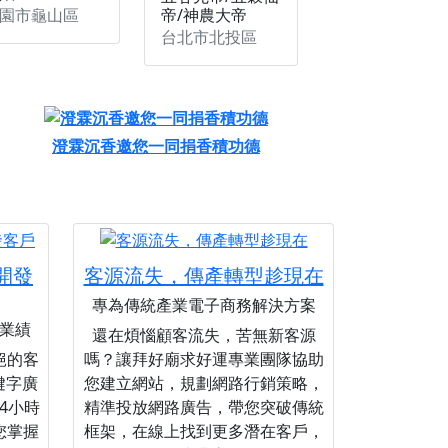
園市龜山區
帝/神農大帝
台北市北投區
澄霖沉香邀您一同捐香積功德
您開發
客源流失，傳產轉型趁現在
專為傳統產業電子商務解決方案
業績
還在煩惱顧客流失，苦無新客源
絕的客
嗎？讓拜好廟求好運專業團隊協助
關鍵字廣
您建立網站，規劃網路行銷策略，
4小時
精準投放網路廣告，帶您突破傳統
您掌握
框架，在線上找到更多潛在客戶，