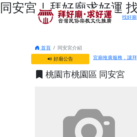
同安宮 | 拜好廟求好運
找好廟
感謝 【新竹縣新豐
首頁
同安宮介紹
宮廟推廣服務，讓拜
好廟公告
【台北 北投金虎爺
桃園市桃園區 同安宮
之旅」！
【台北北投 唭哩岸
【屏東縣獅子鄉 楓
終追遠、廣植福田
【桃園市 桃園蓮華
願平安順遂的慈悲心
【桃園龜山 慈恩宮
【新北貢寮 南極玉