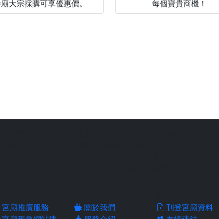
寺廟大宗採購可享優惠價。
每個寶貴商機！
站為善意第三方臺灣民俗文化推廣平台，請信眾切勿過度迷信，
宗教文化的推廣平台，由站長陳皇杉所建置，結合過去的網路行
助各地宮廟推廣自家信仰與文化，
找到心目中的好廟，並且透過好廟的推廣，能夠更深入的了解各
廟推廣服務
網站介紹
網站服務
宮廟推廣服務
關於我們
刊登宮廟資料