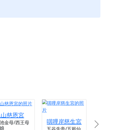
龜山慈恩宮
唭哩岸慈生宮
池金母/西王母
Next
娘
五谷先帝/五穀仙