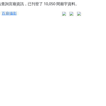
站查詢宮廟資訊，已刊登了
10,050
間廟宇資料。
百廟攝影
更是一趟充滿神明加持、帶你走透透的「神級文化
人累積福德、祈求平安好運
信大德，一同回到母娘慈悲座前，祈福納祥、慎
份對祖先的感恩、對親人的思念，也是為家人祈
邀十方善信大德共同參與。
先親眷祈求安息，也為自身與家人累積福德、種