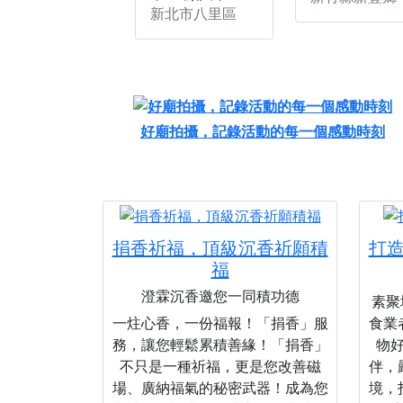
新北市八里區
好廟拍攝，記錄活動的每一個感動時刻
捐香祈福，頂級沉香祈願積
打
福
澄霖沉香邀您一同積功德
素聚城
一炷心香，一份福報！「捐香」服
食業
務，讓您輕鬆累積善緣！「捐香」
物
不只是一種祈福，更是您改善磁
伴，
場、廣納福氣的秘密武器！成為您
境，