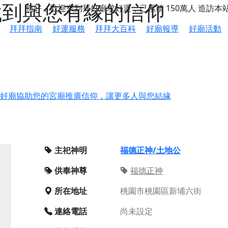
 找到與您有緣的信仰
您好，歡迎來到拜好廟求好運，已累積
150萬人
造訪本
拜拜指南
好運服務
拜拜大百科
好廟報導
好廟活動
鄉 池和宮】 贊助支持我們推廣台灣民俗宗教文化
好廟協助您的宮廟推廣信仰，讓更多人與您結緣
會】丙午年最Chill的神級會香之旅，這不只是一場宗教盛事，
慈生宮】慶讚中元普渡法會，誠摯邀請您一同參與，為自己與家
主祀神明
福德正神/土地公
港清華山聖天宮】驪山母娘聖誕暨中元普渡大法會，誠邀十方善
供奉神尊
福德正神
寺】盂蘭盆中元報恩法會，這場法會不只是超薦與普渡，更是一
所在地址
桃園市桃園區新埔六街
意。
】丙午年梁皇寶懺法會，一念虔誠禮寶懺，一分懺悔植福田，誠
連絡電話
尚未設定
明殿】中元普渡大法會，誠摯歡迎十方善信大德隨喜贊普，為祖