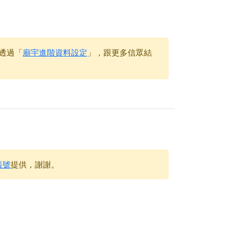
天尊」 親自坐鎮主法！幫你累積的功德福報自然
透過「
廟宇進階資料設定
」，跟更多信眾結
地公埔，祈願闔家平安、地方祥和、福運綿長。
沐母娘慈光，共祈平安吉祥
陽兩利、闔家平安的殊勝因緣。
田
回憶
忘。
份感謝守護的虔誠心意
帳號
提供，謝謝。
來參香，共同向七娘媽祝壽祈福