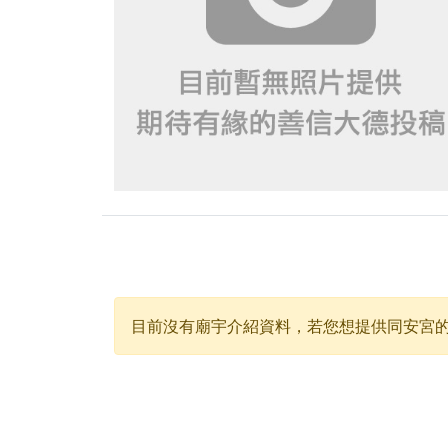
下善緣。
【桃園慈善宮(天公
是「超級加倍」！
【台北北投 福慶宮
【桃園龜山 慈恩宮
【桃園龜山 慈恩宮
【新北八里 紫德宮
【台北北投金虎爺會
【新北八里 紫德宮
【桃園新屋 深圳玄
目前沒有廟宇介紹資料，若您想提供
同安宮
【桃園新屋 深圳玄
歡迎友廟長官、小編
歡迎信眾分享您前往