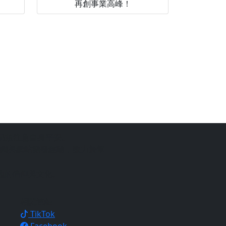
再創事業高峰！
仍須注意自身平安。
銷與網站開發經驗，致力於幫
地的信仰與文化。
相關連結
TikTok