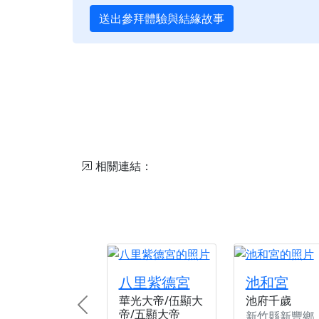
送出參拜體驗與結緣故事
相關連結：
八里紫德宮
池和宮
華光大帝/伍顯大
池府千歲
Previous
帝/五顯大帝
新竹縣新豐鄉