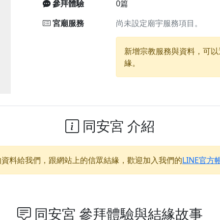
參拜體驗
0篇
宮廟服務
尚未設定廟宇服務項目。
廟)】中元普渡交給專業的來，省時省力又積福！「玉皇大帝 大
新增宗教服務與資料，可以
】慶讚中元普渡法會，誠摯邀請十方善信大德，一同回到北投土
緣。
】瑤池金母聖誕祝壽盛典，邀請十方善信大德蒞臨參香祝壽，同
】丙午年慶讚中元普渡法會，正是讓我們用善念與功德，迴向冥
】丙午年中元普渡讚普超薦法會，普施眾生・慎終追遠・廣植福
】父親節陪爸爸一起闖關趣，邀請大小朋友一起留下珍貴的家庭
同安宮 介紹
】父親節奉茶感恩活動，一杯茶，一份心意；一句感謝，一生難
天宮】農曆七月擴大犒軍科儀，吉祥月不只有普渡祈福，也有一
的資料給我們，跟網站上的信眾結緣，歡迎加入我們的
LINE官方
天宮】七娘媽聖誕祝壽慶典，誠摯邀請十方善信大德攜家帶眷前
加入我們LINE官方帳號，讓我們協助您的廟宇推廣。
廟宇的參拜體驗，推廣您的信仰
同安宮 參拜體驗與結緣故事