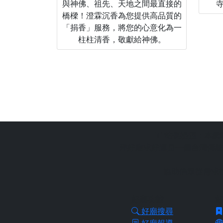
與神佛、祖先、天地之間最直接的
橋樑！澄霖沉香為您提供高品質的
「捐香」服務，將您的心意化為一
柱柱清香，敬獻給神佛。
站長提醒：
本網
拜好廟求好運是一個台灣傳統
協助信眾從需求
好廟功能
好
好廟搜尋