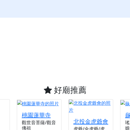
好廟推薦
桃園蓮華寺
北投金虎爺會
觀世音菩薩/觀音
瑤
佛祖
娘
虎爺/金虎爺/虎