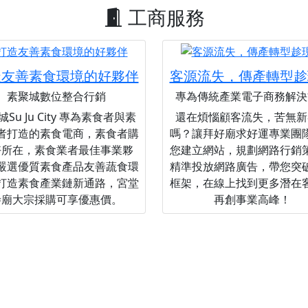
工商服務
造友善素食環境的好夥伴
客源流失，傳產轉型趁
素聚城數位整合行銷
專為傳統產業電子商務解決
Su Ju City 專為素食者與素
還在煩惱顧客流失，苦無新
者打造的素食電商，素食者購
嗎？讓拜好廟求好運專業團
好所在，素食業者最佳事業夥
您建立網站，規劃網路行銷
嚴選優質素食產品友善蔬食環
精準投放網路廣告，帶您突
打造素食產業鏈新通路，宮堂
框架，在線上找到更多潛在
寺廟大宗採購可享優惠價。
再創事業高峰！