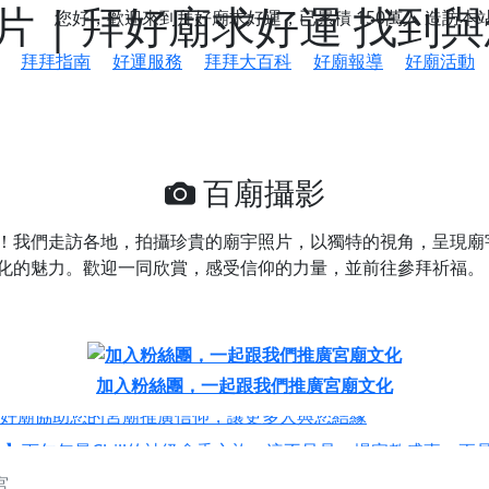
 | 拜好廟求好運 找到
您好，歡迎來到拜好廟求好運，已累積
150萬人
造訪本
拜拜指南
好運服務
拜拜大百科
好廟報導
好廟活動
百廟攝影
！我們走訪各地，拍攝珍貴的廟宇照片，以獨特的視角，呈現廟
化的魅力。歡迎一同欣賞，感受信仰的力量，並前往參拜祈福。
鄉 池和宮】 贊助支持我們推廣台灣民俗宗教文化
加入粉絲團，一起跟我們推廣宮廟文化
好廟協助您的宮廟推廣信仰，讓更多人與您結緣
會】丙午年最Chill的神級會香之旅，這不只是一場宗教盛事，
宮