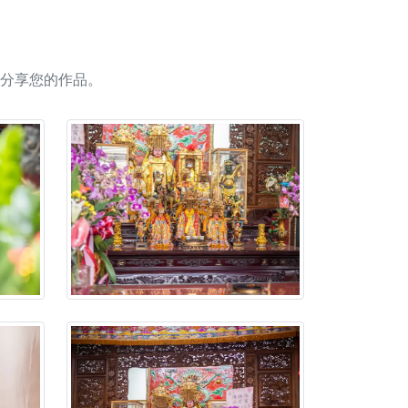
人累積福德、祈求平安好運
信大德，一同回到母娘慈悲座前，祈福納祥、慎
分享您的作品。
份對祖先的感恩、對親人的思念，也是為家人祈
邀十方善信大德共同參與。
先親眷祈求安息，也為自身與家人累積福德、種
天尊」 親自坐鎮主法！幫你累積的功德福報自然
地公埔，祈願闔家平安、地方祥和、福運綿長。
沐母娘慈光，共祈平安吉祥
陽兩利、闔家平安的殊勝因緣。
田
回憶