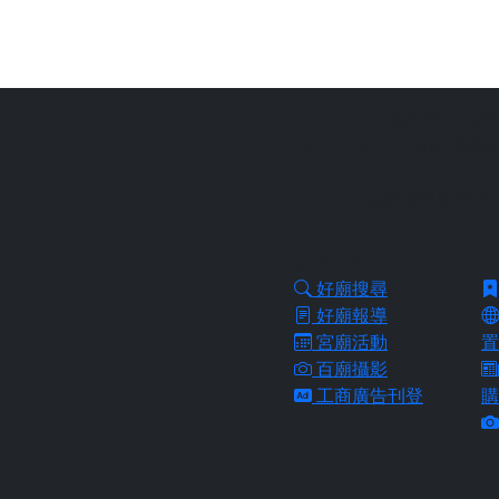
站長提醒：
本網
拜好廟求好運是一個台灣傳統
協助信眾從需求
好廟功能
好
好廟搜尋
好廟報導
宮廟活動
置
百廟攝影
工商廣告刊登
購