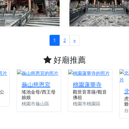
1
2
»
好廟推薦
龜山慈恩宮
桃園蓮華寺
公
瑤池金母/西王母
觀世音菩薩/觀音
娘娘
佛祖
虎
桃園市龜山區
桃園市桃園區
爺
台