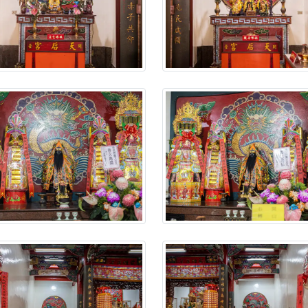
】父親節奉茶感恩活動，一杯茶，一份心意；一句感謝，一生難
天宮】農曆七月擴大犒軍科儀，吉祥月不只有普渡祈福，也有一
天宮】七娘媽聖誕祝壽慶典，誠摯邀請十方善信大德攜家帶眷前
廟)】虎爺元帥 開光大典，祈求虎爺神威護持，庇佑闔家平安、
加入我們LINE官方帳號，讓我們協助您的廟宇推廣。
廟宇的參拜體驗，推廣您的信仰