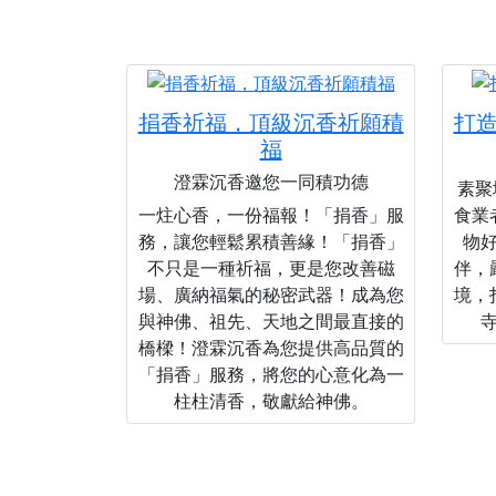
捐香祈福，頂級沉香祈願積
打
福
澄霖沉香邀您一同積功德
素聚城
一炷心香，一份福報！「捐香」服
食業
務，讓您輕鬆累積善緣！「捐香」
物
不只是一種祈福，更是您改善磁
伴，
場、廣納福氣的秘密武器！成為您
境，
與神佛、祖先、天地之間最直接的
橋樑！澄霖沉香為您提供高品質的
「捐香」服務，將您的心意化為一
柱柱清香，敬獻給神佛。