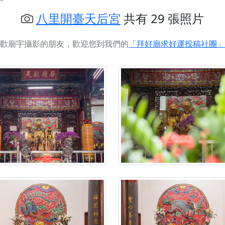
慈生宮】慶讚中元普渡法會，誠摯邀請您一同參與，為自己與家
八里開臺天后宮
共有 29 張照片
港清華山聖天宮】驪山母娘聖誕暨中元普渡大法會，誠邀十方善
歡廟宇攝影的朋友，歡迎您到我們的
「拜好廟求好運投稿社團」
寺】盂蘭盆中元報恩法會，這場法會不只是超薦與普渡，更是一
意。
】丙午年梁皇寶懺法會，一念虔誠禮寶懺，一分懺悔植福田，誠
明殿】中元普渡大法會，誠摯歡迎十方善信大德隨喜贊普，為祖
廟)】中元普渡交給專業的來，省時省力又積福！「玉皇大帝 大
】慶讚中元普渡法會，誠摯邀請十方善信大德，一同回到北投土
】瑤池金母聖誕祝壽盛典，邀請十方善信大德蒞臨參香祝壽，同
】丙午年慶讚中元普渡法會，正是讓我們用善念與功德，迴向冥
】丙午年中元普渡讚普超薦法會，普施眾生・慎終追遠・廣植福
】父親節陪爸爸一起闖關趣，邀請大小朋友一起留下珍貴的家庭