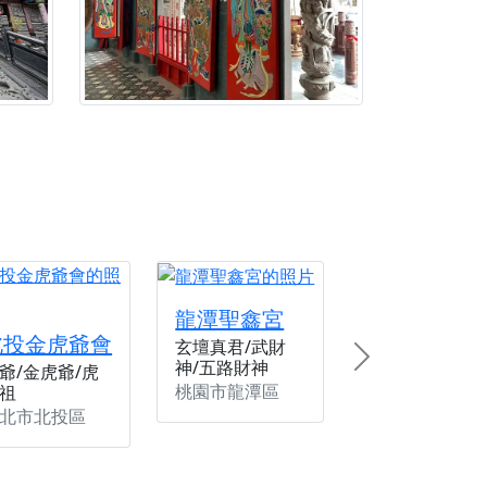
龍潭聖鑫宮
北投金虎爺會
玄壇真君/武財
神/五路財神
Next
爺/金虎爺/虎
桃園市龍潭區
祖
北市北投區