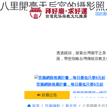
八里開臺天后宮的攝影照片
找好廟
透過鏡頭，探索台灣廟宇之美
面，帶您領略台灣傳統宗教文
感謝 【新竹縣新豐
宮廟網路推廣計畫，每日最低只要6元起
宮廟推廣服務，讓拜
好廟公告
【台北 北投金虎爺
之旅」！
首頁
百廟攝影
新北市
八里開臺天后