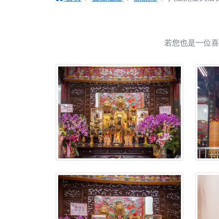
【台北北投 唭哩岸
【屏東縣獅子鄉 楓
終追遠、廣植福田
若您也是一位喜
【桃園市 桃園蓮華
願平安順遂的慈悲心
【桃園龜山 慈恩宮
【新北貢寮 南極玉
下善緣。
【桃園慈善宮(天公
是「超級加倍」！
【台北北投 福慶宮
【桃園龜山 慈恩宮
【桃園龜山 慈恩宮
【新北八里 紫德宮
【台北北投金虎爺會