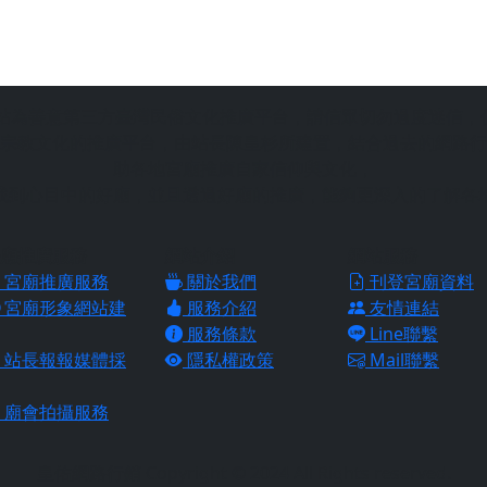
站為善意第三方臺灣民俗文化推廣平台，請信眾切勿過度迷信，
宗教文化的推廣平台，由站長陳皇杉所建置，結合過去的網路行
助各地宮廟推廣自家信仰與文化，
找到心目中的好廟，並且透過好廟的推廣，能夠更深入的了解各
廟推廣服務
網站介紹
網站服務
宮廟推廣服務
關於我們
刊登宮廟資料
宮廟形象網站建
服務介紹
友情連結
服務條款
Line聯繫
站長報報媒體採
隱私權政策
Mail聯繫
廟會拍攝服務
皇佑網路行銷 Copyright © 2024 All Rights reserved.