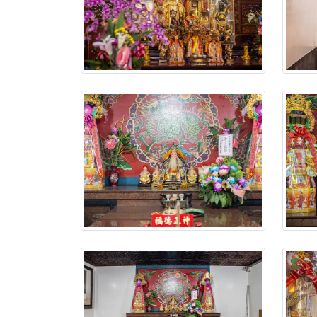
【新北八里 紫德宮
【桃園新屋 深圳玄
【桃園新屋 深圳玄
【桃園慈善宮(天公
歡迎友廟長官、小編
歡迎信眾分享您前往