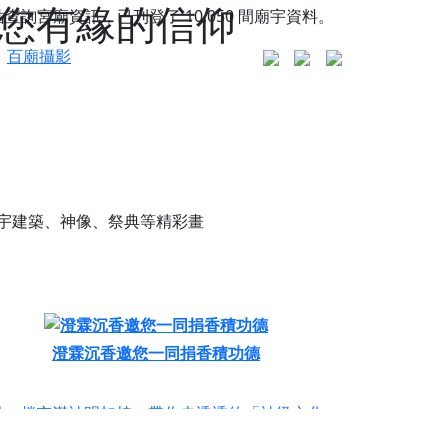
與您有緣的信仰
站查詢宮廟資訊，已刊登了
10,050
間廟宇資料。
百廟攝影
宇建築、神像、祭典等精彩畫
澄霖沉香邀您一同捐香積功德
更是一趟充滿神明加持、帶你走透透的「神級文化