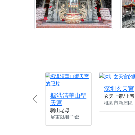
深圳玄天宮
楓港清華山聖
玄天上帝/上帝
天宮
Previous
桃園市新屋區
驪山老母
屏東縣獅子鄉