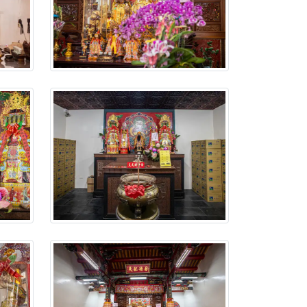
忘。
份感謝守護的虔誠心意
來參香，共同向七娘媽祝壽祈福
財運亨通、事業順遂、百邪退散。