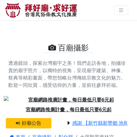
大羅聖景西林宮的攝影照片 | 拜好
廟求好運 找到與您有緣的信仰
百廟攝影
透過鏡頭，探索台灣廟宇之美！我們走訪各地，拍攝珍
貴的廟宇照片，以獨特的視角，呈現廟宇建築、神像、
祭典等精彩畫面，帶您領略台灣傳統宗教文化的魅力。
歡迎一同欣賞，感受信仰的力量，並前往參拜祈福。
Previous
Next
宮廟網路推廣計畫，每日最低只要6元起
好廟公告
感謝 【新竹縣新豐鄉 池和宮