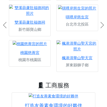
唭哩岸慈生宮
雙溪葫蘆肚福德祠
台北市北投區
Previous
Ne
新竹縣寶山鄉
桃園慈善宮
楓港清華山聖天宮
桃園市桃園區
屏東縣獅子鄉
工商服務
打造友善素食環境的好夥伴