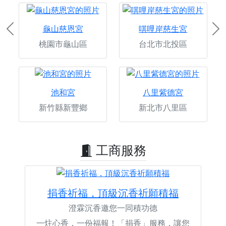
龜山慈恩宮
唭哩岸慈生宮
Previous
Ne
桃園市龜山區
台北市北投區
池和宮
八里紫德宮
新竹縣新豐鄉
新北市八里區
工商服務
捐香祈福，頂級沉香祈願積福
澄霖沉香邀您一同積功德
一炷心香，一份福報！「捐香」服務，讓您