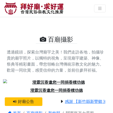
關西崑崙七星殿的攝影照片 | 拜好
廟求好運 找到與您有緣的信仰
百廟攝影
透過鏡頭，探索台灣廟宇之美！我們走訪各地，拍攝珍
貴的廟宇照片，以獨特的視角，呈現廟宇建築、神像、
祭典等精彩畫面，帶您領略台灣傳統宗教文化的魅力。
歡迎一同欣賞，感受信仰的力量，並前往參拜祈福。
Previous
Next
澄霖沉香邀您一同捐香積功德
好廟公告
感謝 【新竹縣新豐鄉 池和