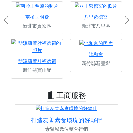
南極玉明殿
八里紫德宮
Previous
Ne
新北市貢寮區
新北市八里區
池和宮
雙溪葫蘆肚福德祠
新竹縣新豐鄉
新竹縣寶山鄉
工商服務
打造友善素食環境的好夥伴
素聚城數位整合行銷