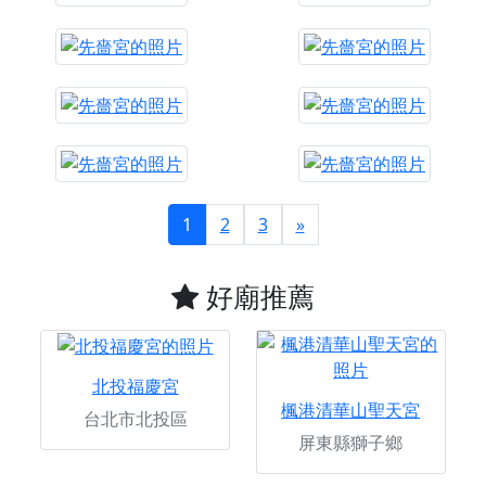
1
2
3
»
好廟推薦
北投福慶宮
楓港清華山聖天宮
台北市北投區
屏東縣獅子鄉