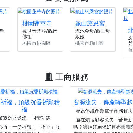
桃園蓮華寺
龜山慈恩宮
聖
觀世音菩薩/觀音
瑤池金母/西王母
佛祖
娘娘
虎
桃園市桃園區
桃園市龜山區
爺
台
工商服務
香祈福，頂級沉香祈願積
客源流失，傳產轉型趁
福
專為傳統產業電子商務解決
澄霖沉香邀您一同積功德
還在煩惱顧客流失，苦無新
心香，一份福報！「捐香」服
嗎？讓拜好廟求好運專業團