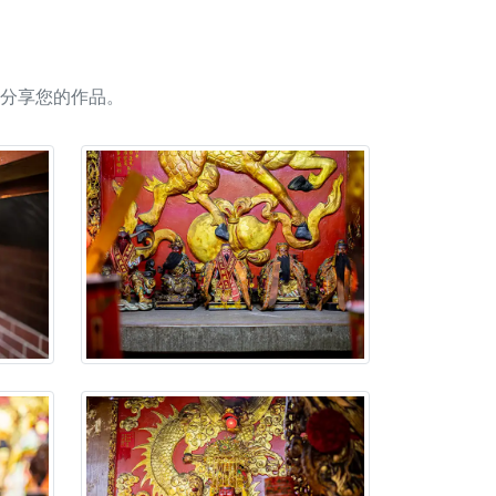
人累積福德、祈求平安好運
信大德，一同回到母娘慈悲座前，祈福納祥、慎
分享您的作品。
份對祖先的感恩、對親人的思念，也是為家人祈
邀十方善信大德共同參與。
先親眷祈求安息，也為自身與家人累積福德、種
天尊」 親自坐鎮主法！幫你累積的功德福報自然
地公埔，祈願闔家平安、地方祥和、福運綿長。
沐母娘慈光，共祈平安吉祥
陽兩利、闔家平安的殊勝因緣。
田
回憶