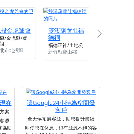
北投金虎爺會
雙溪葫蘆肚福
德祠
Next
爺/金虎爺/虎
祖
福德正神/土地公
北市北投區
新竹縣寶山鄉
現在
讓Google24小時為您開發
客戶
方案
全天候拓展客源，助您提升業績
客源
隊協助
即使您在休息，也有源源不絕的客