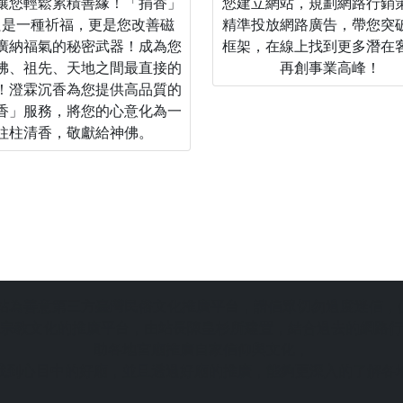
讓您輕鬆累積善緣！「捐香」
您建立網站，規劃網路行銷
只是一種祈福，更是您改善磁
精準投放網路廣告，帶您突
廣納福氣的秘密武器！成為您
框架，在線上找到更多潛在
佛、祖先、天地之間最直接的
再創事業高峰！
！澄霖沉香為您提供高品質的
香」服務，將您的心意化為一
柱柱清香，敬獻給神佛。
站為善意第三方臺灣民俗文化推廣平台，請信眾切勿過度迷信，
宗教文化的推廣平台，由站長陳皇杉所建置，結合過去的網路行
助各地宮廟推廣自家信仰與文化，
找到心目中的好廟，並且透過好廟的推廣，能夠更深入的了解各