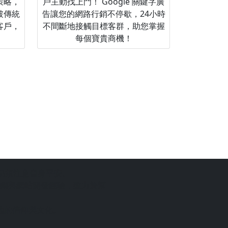
策略，
戶主動找上門！ Google 關鍵字廣
破傳統
告讓您的網路行銷不停歇，24小時
客戶，
不間斷地接觸目標客群，助您掌握
每個寶貴商機！
仍須注意自身平安。
銷與網站開發經驗，致力於幫
地的信仰與文化。