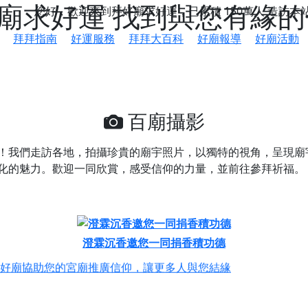
好廟求好運 找到與您有緣
您好，歡迎來到拜好廟求好運，已累積
150萬人
造訪本
拜拜指南
好運服務
拜拜大百科
好廟報導
好廟活動
百廟攝影
！我們走訪各地，拍攝珍貴的廟宇照片，以獨特的視角，呈現廟
化的魅力。歡迎一同欣賞，感受信仰的力量，並前往參拜祈福。
鄉 池和宮】 贊助支持我們推廣台灣民俗宗教文化
澄霖沉香邀您一同捐香積功德
好廟協助您的宮廟推廣信仰，讓更多人與您結緣
會】丙午年最Chill的神級會香之旅，這不只是一場宗教盛事，