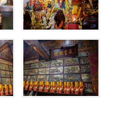
忘。
份感謝守護的虔誠心意
來參香，共同向七娘媽祝壽祈福
財運亨通、事業順遂、百邪退散。