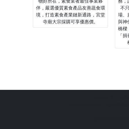
物好所在，素食業者最佳事業夥
務，
伴，嚴選優質素食產品友善蔬食環
不
境，打造素食產業鏈新通路，宮堂
場、
寺廟大宗採購可享優惠價。
與神
橋樑
「捐
站長提醒：
本網
拜好廟求好運是一個台灣傳統
協助信眾從需求