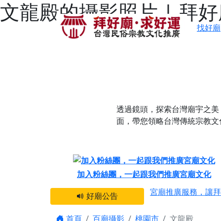
文龍殿的攝影照片 | 拜
找好廟
透過鏡頭，探索台灣廟宇之美
面，帶您領略台灣傳統宗教文
感謝 【新竹縣新豐
加入粉絲團，一起跟我們推廣宮廟文化
宮廟推廣服務，讓拜
好廟公告
【台北 北投金虎爺
之旅」！
首頁
百廟攝影
桃園市
文龍殿