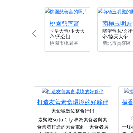
桃園慈善宮
南極玉明殿
玉皇大帝/玉天大
關聖帝君/文衡
帝/天公祖
帝/協天大帝
Previous
桃園市桃園區
新北市貢寮區
打造友善素食環境的好夥伴
捐
素聚城數位整合行銷
素聚城Su Ju City 專為素食者與素
食業者打造的素食電商，素食者購
一炷