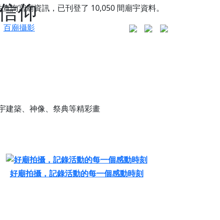
的信仰
站查詢宮廟資訊，已刊登了
10,050
間廟宇資料。
百廟攝影
宇建築、神像、祭典等精彩畫
好廟拍攝，記錄活動的每一個感動時刻
更是一趟充滿神明加持、帶你走透透的「神級文化