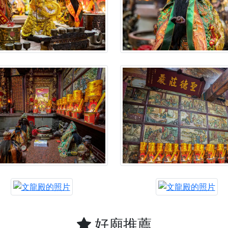
】父親節奉茶感恩活動，一杯茶，一份心意；一句感謝，一生難
天宮】農曆七月擴大犒軍科儀，吉祥月不只有普渡祈福，也有一
天宮】七娘媽聖誕祝壽慶典，誠摯邀請十方善信大德攜家帶眷前
廟)】虎爺元帥 開光大典，祈求虎爺神威護持，庇佑闔家平安、
加入我們LINE官方帳號，讓我們協助您的廟宇推廣。
廟宇的參拜體驗，推廣您的信仰
好廟推薦