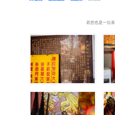
【台北北投 唭哩岸
【屏東縣獅子鄉 楓
終追遠、廣植福田
若您也是一位喜
【桃園市 桃園蓮華
願平安順遂的慈悲心
【桃園龜山 慈恩宮
【新北貢寮 南極玉
下善緣。
【桃園慈善宮(天公
是「超級加倍」！
【台北北投 福慶宮
【桃園龜山 慈恩宮
【桃園龜山 慈恩宮
【新北八里 紫德宮
【台北北投金虎爺會