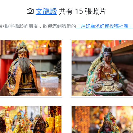
慈生宮】慶讚中元普渡法會，誠摯邀請您一同參與，為自己與家
文龍殿
共有 15 張照片
港清華山聖天宮】驪山母娘聖誕暨中元普渡大法會，誠邀十方善
歡廟宇攝影的朋友，歡迎您到我們的
「拜好廟求好運投稿社團」
寺】盂蘭盆中元報恩法會，這場法會不只是超薦與普渡，更是一
意。
】丙午年梁皇寶懺法會，一念虔誠禮寶懺，一分懺悔植福田，誠
明殿】中元普渡大法會，誠摯歡迎十方善信大德隨喜贊普，為祖
廟)】中元普渡交給專業的來，省時省力又積福！「玉皇大帝 大
】慶讚中元普渡法會，誠摯邀請十方善信大德，一同回到北投土
】瑤池金母聖誕祝壽盛典，邀請十方善信大德蒞臨參香祝壽，同
】丙午年慶讚中元普渡法會，正是讓我們用善念與功德，迴向冥
】丙午年中元普渡讚普超薦法會，普施眾生・慎終追遠・廣植福
】父親節陪爸爸一起闖關趣，邀請大小朋友一起留下珍貴的家庭