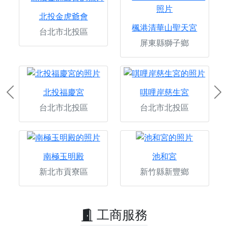
北投金虎爺會
楓港清華山聖天宮
台北市北投區
屏東縣獅子鄉
北投福慶宮
唭哩岸慈生宮
Previous
Ne
台北市北投區
台北市北投區
南極玉明殿
池和宮
新北市貢寮區
新竹縣新豐鄉
工商服務