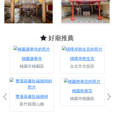
好廟推薦
桃園蓮華寺
唭哩岸慈生宮
桃園市桃園區
台北市北投區
桃園慈善宮
雙溪葫蘆肚福德祠
桃園市桃園區
Previous
Ne
新竹縣寶山鄉