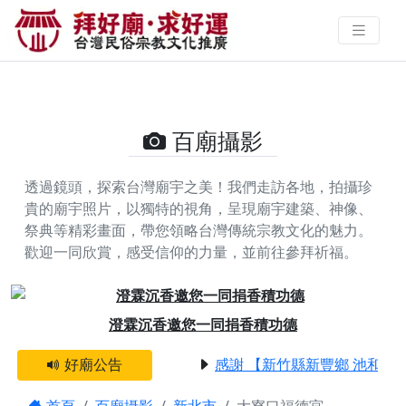
大寮口福德宮的攝影照片 | 拜好廟
求好運 找到與您有緣的信仰
百廟攝影
透過鏡頭，探索台灣廟宇之美！我們走訪各地，拍攝珍
貴的廟宇照片，以獨特的視角，呈現廟宇建築、神像、
祭典等精彩畫面，帶您領略台灣傳統宗教文化的魅力。
歡迎一同欣賞，感受信仰的力量，並前往參拜祈福。
Previous
Next
澄霖沉香邀您一同捐香積功德
好廟公告
感謝 【新竹縣新豐鄉 池和宮