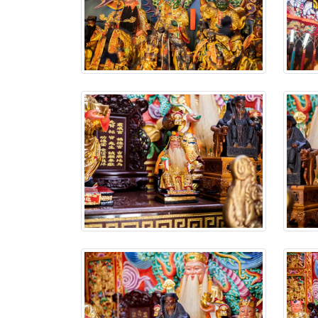
【新北八里 紫德宮
【桃園新屋 深圳玄
【桃園新屋 深圳玄
【桃園慈善宮(天公
歡迎友廟長官、小編
歡迎信眾分享您前往