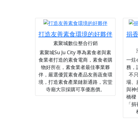
打造友善素食環境的好夥伴
捐
素聚城數位整合行銷
素聚城Su Ju City 專為素食者與素
食業者打造的素食電商，素食者購
一炷
物好所在，素食業者最佳事業夥
務，
伴，嚴選優質素食產品友善蔬食環
不
境，打造素食產業鏈新通路，宮堂
場、
寺廟大宗採購可享優惠價。
與神
橋樑
「捐