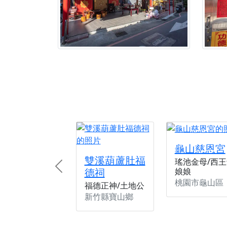
龜山慈恩宮
雙溪葫蘆肚福
瑤池金母/西王
德祠
娘娘
Previous
桃園市龜山區
福德正神/土地公
新竹縣寶山鄉