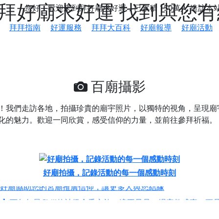
 拜好廟求好運 找到與您
您好，歡迎來到拜好廟求好運，已累積
150萬人
造訪本
拜拜指南
好運服務
拜拜大百科
好廟報導
好廟活動
百廟攝影
！我們走訪各地，拍攝珍貴的廟宇照片，以獨特的視角，呈現廟
化的魅力。歡迎一同欣賞，感受信仰的力量，並前往參拜祈福。
鄉 池和宮】 贊助支持我們推廣台灣民俗宗教文化
好廟拍攝，記錄活動的每一個感動時刻
好廟協助您的宮廟推廣信仰，讓更多人與您結緣
會】丙午年最Chill的神級會香之旅，這不只是一場宗教盛事，