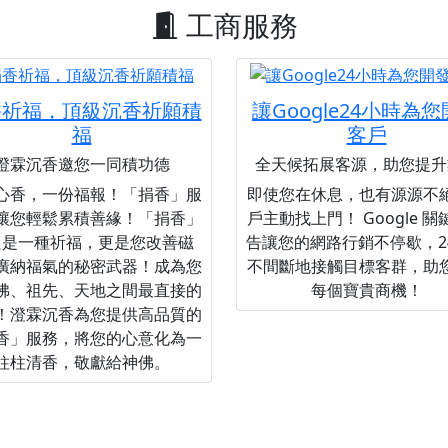
工商服務
香祈福，頂級沉香祈願積
讓Google24小時為
福
客戶
澄霖沉香邀您一同積功德
全天候拓展客源，助您提升
心香，一份福報！「捐香」服
即使您在休息，也有源源不
讓您輕鬆累積善緣！「捐香」
戶主動找上門！ Google 
只是一種祈福，更是您改善磁
告讓您的網路行銷不停歇，2
廣納福氣的秘密武器！成為您
不間斷地接觸目標客群，助
佛、祖先、天地之間最直接的
每個寶貴商機！
！澄霖沉香為您提供高品質的
香」服務，將您的心意化為一
柱柱清香，敬獻給神佛。