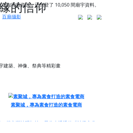
有緣的信仰
站查詢宮廟資訊，已刊登了
10,050
間廟宇資料。
百廟攝影
宇建築、神像、祭典等精彩畫
素聚城，專為素食打造的素食電商
更是一趟充滿神明加持、帶你走透透的「神級文化