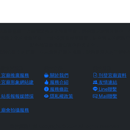
站為善意第三方臺灣民俗文化推廣平台，請信眾切勿過度迷信，
宗教文化的推廣平台，由站長陳皇杉所建置，結合過去的網路行
助各地宮廟推廣自家信仰與文化，
找到心目中的好廟，並且透過好廟的推廣，能夠更深入的了解各
廟推廣服務
網站介紹
網站服務
宮廟推廣服務
關於我們
刊登宮廟資料
宮廟形象網站建
服務介紹
友情連結
服務條款
Line聯繫
站長報報媒體採
隱私權政策
Mail聯繫
廟會拍攝服務
皇佑網路行銷 Copyright © 2024 All Rights reserved.