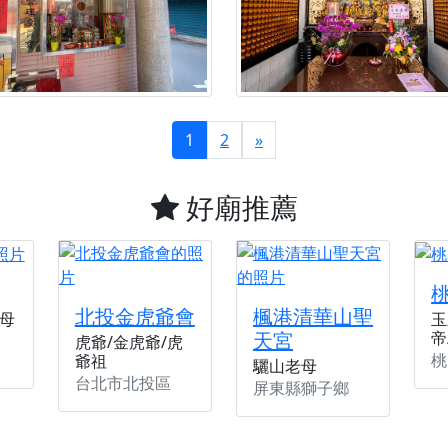
1
2
»
好廟推薦
北投金虎爺會
楓港清華山聖
母
玉
天宮
帝
虎爺/金虎爺/虎
桃
爺祖
驪山老母
台北市北投區
屏東縣獅子鄉