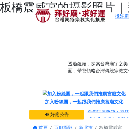
板橋震威宮的攝影照片 |
找好廟
透過鏡頭，探索台灣廟宇之美
面，帶您領略台灣傳統宗教文
感謝 【新竹縣新豐
加入粉絲團，一起跟我們推廣宮廟文化
宮廟推廣服務，讓拜
好廟公告
【台北 北投金虎爺
之旅」！
首頁
百廟攝影
新北市
板橋震威宮