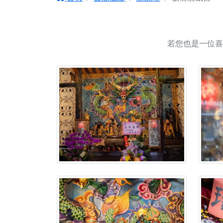
【台北北投 唭哩岸
【屏東縣獅子鄉 楓
終追遠、廣植福田
若您也是一位喜
【桃園市 桃園蓮華
願平安順遂的慈悲心
【桃園龜山 慈恩宮
【新北貢寮 南極玉
下善緣。
【桃園慈善宮(天公
是「超級加倍」！
【台北北投 福慶宮
【桃園龜山 慈恩宮
【桃園龜山 慈恩宮
【新北八里 紫德宮
【台北北投金虎爺會