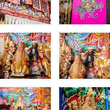
】父親節奉茶感恩活動，一杯茶，一份心意；一句感謝，一生難
天宮】農曆七月擴大犒軍科儀，吉祥月不只有普渡祈福，也有一
天宮】七娘媽聖誕祝壽慶典，誠摯邀請十方善信大德攜家帶眷前
廟)】虎爺元帥 開光大典，祈求虎爺神威護持，庇佑闔家平安、
加入我們LINE官方帳號，讓我們協助您的廟宇推廣。
廟宇的參拜體驗，推廣您的信仰