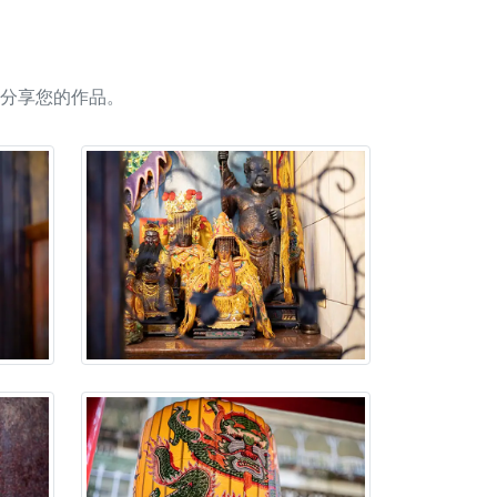
人累積福德、祈求平安好運
信大德，一同回到母娘慈悲座前，祈福納祥、慎
分享您的作品。
份對祖先的感恩、對親人的思念，也是為家人祈
邀十方善信大德共同參與。
先親眷祈求安息，也為自身與家人累積福德、種
天尊」 親自坐鎮主法！幫你累積的功德福報自然
地公埔，祈願闔家平安、地方祥和、福運綿長。
沐母娘慈光，共祈平安吉祥
陽兩利、闔家平安的殊勝因緣。
田
回憶