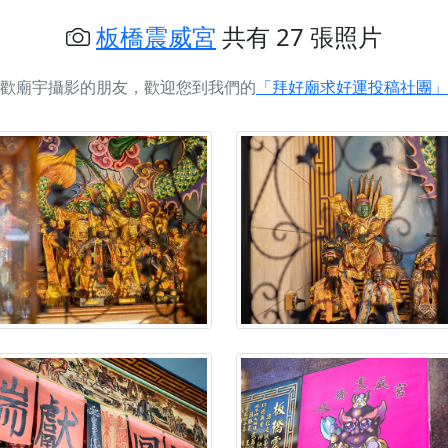
慈生宮】慶讚中元普渡法會，誠摯邀請您一同參與，為自己與家
板橋震威宮
共有 27 張照片
港清華山聖天宮】驪山母娘聖誕暨中元普渡大法會，誠邀十方善
歡廟宇攝影的朋友，歡迎您到我們的
「拜好廟求好運投稿社團」
寺】盂蘭盆中元報恩法會，這場法會不只是超薦與普渡，更是一
意。
】丙午年梁皇寶懺法會，一念虔誠禮寶懺，一分懺悔植福田，誠
明殿】中元普渡大法會，誠摯歡迎十方善信大德隨喜贊普，為祖
廟)】中元普渡交給專業的來，省時省力又積福！「玉皇大帝 大
】慶讚中元普渡法會，誠摯邀請十方善信大德，一同回到北投土
】瑤池金母聖誕祝壽盛典，邀請十方善信大德蒞臨參香祝壽，同
】丙午年慶讚中元普渡法會，正是讓我們用善念與功德，迴向冥
】丙午年中元普渡讚普超薦法會，普施眾生・慎終追遠・廣植福
】父親節陪爸爸一起闖關趣，邀請大小朋友一起留下珍貴的家庭