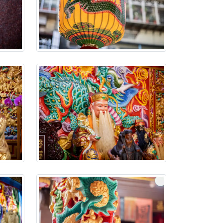
忘。
份感謝守護的虔誠心意
來參香，共同向七娘媽祝壽祈福
財運亨通、事業順遂、百邪退散。