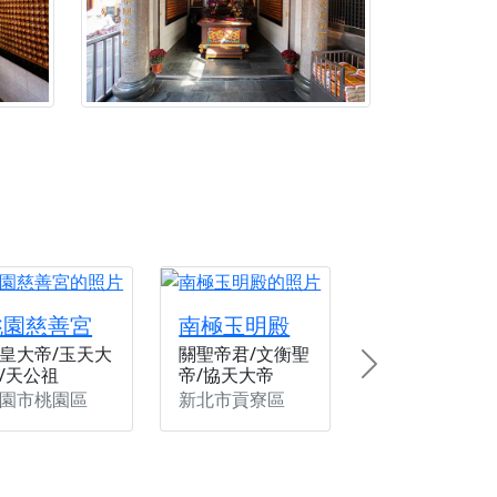
桃園慈善宮
南極玉明殿
皇大帝/玉天大
關聖帝君/文衡聖
/天公祖
帝/協天大帝
Next
園市桃園區
新北市貢寮區