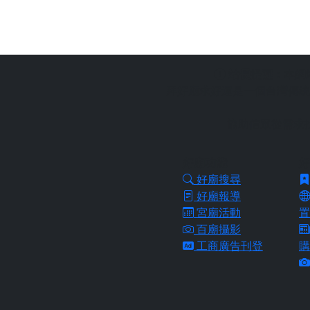
站長提醒：
本網
拜好廟求好運是一個台灣傳統
協助信眾從需求
好廟功能
好
好廟搜尋
好廟報導
宮廟活動
置
百廟攝影
工商廣告刊登
購