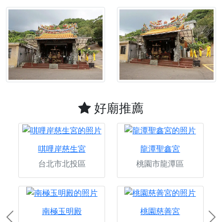
好廟推薦
唭哩岸慈生宮
龍潭聖鑫宮
台北市北投區
桃園市龍潭區
南極玉明殿
桃園慈善宮