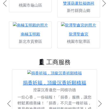
雙溪葫蘆肚福德祠
桃園市龜山區
Previous
Ne
新竹縣寶山鄉
南極玉明殿
龍潭聖鑫宮
新北市貢寮區
桃園市龍潭區
工商服務
捐香祈福，頂級沉香祈願積福
澄霖沉香邀您一同積功德
一炷心香，一份福報！「捐香」服務，讓您
輕鬆累積善緣！「捐香」不只是一種祈福，
Previous
Next
更是您改善磁場、廣納福氣的秘密武器！成