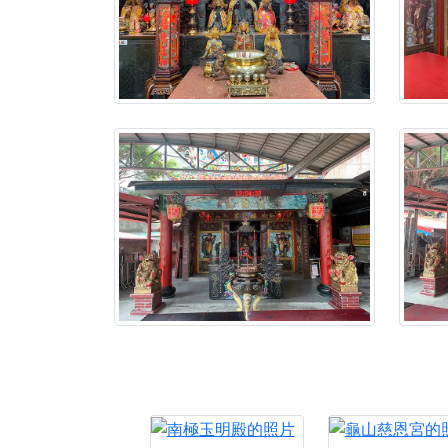
【新北八里 紫德宮
【桃園新屋 深圳玄
【桃園新屋 深圳玄
【桃園慈善宮(天公
歡迎友廟長官、小編
歡迎信眾分享您前往