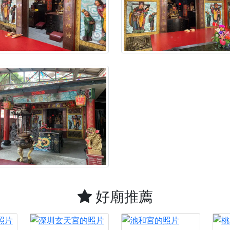
】父親節奉茶感恩活動，一杯茶，一份心意；一句感謝，一生難
天宮】農曆七月擴大犒軍科儀，吉祥月不只有普渡祈福，也有一
天宮】七娘媽聖誕祝壽慶典，誠摯邀請十方善信大德攜家帶眷前
廟)】虎爺元帥 開光大典，祈求虎爺神威護持，庇佑闔家平安、
加入我們LINE官方帳號，讓我們協助您的廟宇推廣。
廟宇的參拜體驗，推廣您的信仰
好廟推薦