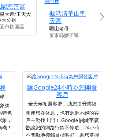
桃園慈善宮
楓港清華山聖
皇大帝/玉天大
天宮
/天公祖
Next
園市桃園區
驪山老母
屏東縣獅子鄉
務
讓Google24小時為您開發
客戶
賴
全天候拓展客源，助您提升業績
象網
品特色
即使您在休息，也有源源不絕的客
形象，
戶主動找上門！ Google 關鍵字廣
商機！
告讓您的網路行銷不停歇，24小時
不間斷地接觸目標客群，助您掌握