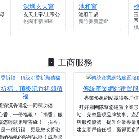
深圳玄天宮
池和宮
母
玄天上帝/上帝公
池府千歲
玉
帝
桃園市新屋區
新竹縣新豐鄉
桃
工商服務
香祈福，頂級沉香祈願積
傳統產業網站建置服
福
專業形象網站贏得客戶信
澄霖沉香邀您一同積功德
拜好廟團隊幫您建置企業形
心香，一份福報！「捐香」服
站，完整呈現品牌故事、產
讓您輕鬆累積善緣！「捐香」
與服務優勢，提升企業專業
只是一種祈福，更是您改善磁
建立客戶信任感，贏得更多
廣納福氣的秘密武器！成為您