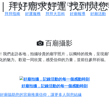
| 拜好廟求好運 找到與
您好，歡迎來到拜好廟求好運，已累積
150萬人
造訪本
拜拜指南
好運服務
拜拜大百科
好廟報導
好廟活動
百廟攝影
！我們走訪各地，拍攝珍貴的廟宇照片，以獨特的視角，呈現廟
化的魅力。歡迎一同欣賞，感受信仰的力量，並前往參拜祈福。
鄉 池和宮】 贊助支持我們推廣台灣民俗宗教文化
好廟拍攝，記錄活動的每一個感動時刻
好廟協助您的宮廟推廣信仰，讓更多人與您結緣
會】丙午年最Chill的神級會香之旅，這不只是一場宗教盛事，