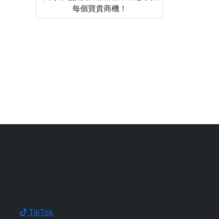
每個寶貴商機！
仍須注意自身平安。
銷與網站開發經驗，致力於幫
地的信仰與文化。
相關連結
TikTok