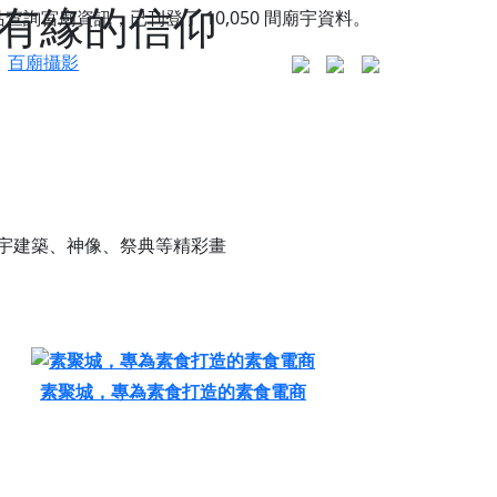
您有緣的信仰
站查詢宮廟資訊，已刊登了
10,050
間廟宇資料。
百廟攝影
宇建築、神像、祭典等精彩畫
素聚城，專為素食打造的素食電商
更是一趟充滿神明加持、帶你走透透的「神級文化