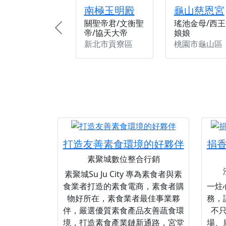
南極玉明殿
龜山慈恩宮
關聖帝君/文衡聖
瑤池金母/西王
帝/協天大帝
娘娘
Previous
新北市貢寮區
桃園市龜山區
打造友善素食環境的好夥伴
捐
素聚城數位整合行銷
素聚城Su Ju City 專為素食者與素
食業者打造的素食電商，素食者購
一炷
物好所在，素食業者最佳事業夥
務，
伴，嚴選優質素食產品友善蔬食環
不
境，打造素食產業鏈新通路，宮堂
場、