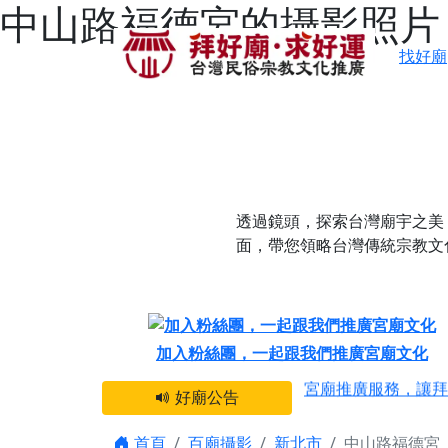
中山路福德宮的攝影照片 
找好廟
透過鏡頭，探索台灣廟宇之美
面，帶您領略台灣傳統宗教文
感謝 【新竹縣新豐
加入粉絲團，一起跟我們推廣宮廟文化
宮廟推廣服務，讓拜
好廟公告
【台北 北投金虎爺
之旅」！
首頁
百廟攝影
新北市
中山路福德宮