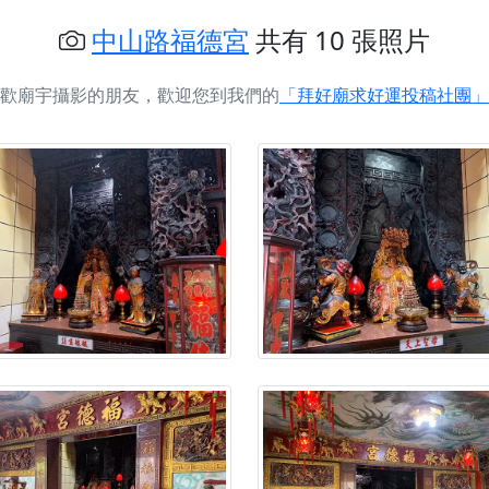
慈生宮】慶讚中元普渡法會，誠摯邀請您一同參與，為自己與家
中山路福德宮
共有 10 張照片
港清華山聖天宮】驪山母娘聖誕暨中元普渡大法會，誠邀十方善
歡廟宇攝影的朋友，歡迎您到我們的
「拜好廟求好運投稿社團」
寺】盂蘭盆中元報恩法會，這場法會不只是超薦與普渡，更是一
意。
】丙午年梁皇寶懺法會，一念虔誠禮寶懺，一分懺悔植福田，誠
明殿】中元普渡大法會，誠摯歡迎十方善信大德隨喜贊普，為祖
廟)】中元普渡交給專業的來，省時省力又積福！「玉皇大帝 大
】慶讚中元普渡法會，誠摯邀請十方善信大德，一同回到北投土
】瑤池金母聖誕祝壽盛典，邀請十方善信大德蒞臨參香祝壽，同
】丙午年慶讚中元普渡法會，正是讓我們用善念與功德，迴向冥
】丙午年中元普渡讚普超薦法會，普施眾生・慎終追遠・廣植福
】父親節陪爸爸一起闖關趣，邀請大小朋友一起留下珍貴的家庭