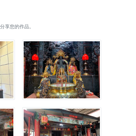
人累積福德、祈求平安好運
信大德，一同回到母娘慈悲座前，祈福納祥、慎
分享您的作品。
份對祖先的感恩、對親人的思念，也是為家人祈
邀十方善信大德共同參與。
先親眷祈求安息，也為自身與家人累積福德、種
天尊」 親自坐鎮主法！幫你累積的功德福報自然
地公埔，祈願闔家平安、地方祥和、福運綿長。
沐母娘慈光，共祈平安吉祥
陽兩利、闔家平安的殊勝因緣。
田
回憶