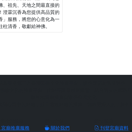
佛、祖先、天地之間最直接的
！澄霖沉香為您提供高品質的
香」服務，將您的心意化為一
柱柱清香，敬獻給神佛。
站為善意第三方臺灣民俗文化推廣平台，請信眾切勿過度迷信，
宗教文化的推廣平台，由站長陳皇杉所建置，結合過去的網路行
助各地宮廟推廣自家信仰與文化，
找到心目中的好廟，並且透過好廟的推廣，能夠更深入的了解各
廟推廣服務
網站介紹
網站服務
宮廟推廣服務
關於我們
刊登宮廟資料