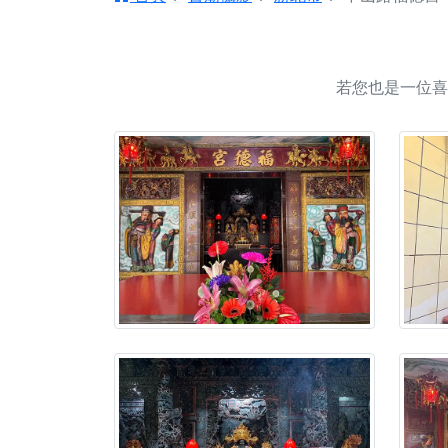
【台北北投 唭哩岸
【屏東縣獅子鄉 楓
終追遠、廣植福田
若您也是一位喜
【桃園市 桃園蓮華
願平安順遂的慈悲心
【桃園龜山 慈恩宮
【新北貢寮 南極玉
下善緣。
【桃園慈善宮(天公
是「超級加倍」！
【台北北投 福慶宮
【桃園龜山 慈恩宮
【桃園龜山 慈恩宮
【新北八里 紫德宮
【台北北投金虎爺會