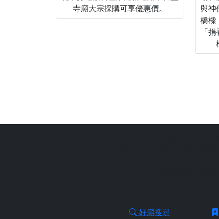
寺廟大宗採購可享優惠價。
與神
橋樑
「捐
站長提醒：
本網
拜好廟求好運是一個台灣傳統
協助信眾從需求
好廟功能
好
好廟搜尋