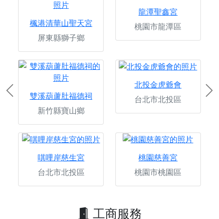
龍潭聖鑫宮
楓港清華山聖天宮
桃園市龍潭區
屏東縣獅子鄉
北投金虎爺會
Previous
Ne
雙溪葫蘆肚福德祠
台北市北投區
新竹縣寶山鄉
唭哩岸慈生宮
桃園慈善宮
台北市北投區
桃園市桃園區
工商服務