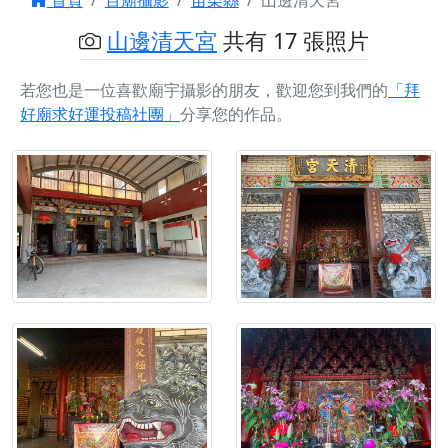
首頁
百廟攝影
苗栗縣
山邊清天宮
山邊清天宮
共有 17 張照片
若您也是一位喜歡廟宇攝影的朋友，歡迎您到我們的
「拜
好廟求好運投稿社團」
分享您的作品。