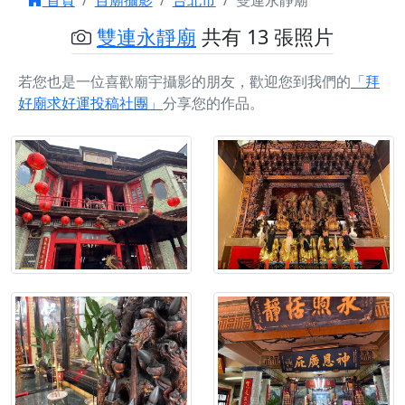
首頁
百廟攝影
台北市
雙連永靜廟
雙連永靜廟
共有 13 張照片
若您也是一位喜歡廟宇攝影的朋友，歡迎您到我們的
「拜
好廟求好運投稿社團」
分享您的作品。