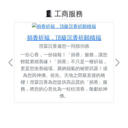
工商服務
捐香祈福，頂級沉香祈願積福
澄霖沉香邀您一同積功德
一炷心香，一份福報！「捐香」服務，讓您
輕鬆累積善緣！「捐香」不只是一種祈福，
Previous
Next
更是您改善磁場、廣納福氣的秘密武器！成
為您與神佛、祖先、天地之間最直接的橋
樑！澄霖沉香為您提供高品質的「捐香」服
務，將您的心意化為一柱柱清香，敬獻給神
佛。