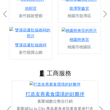
池和宮
龍潭聖鑫宮
新竹縣新豐鄉
桃園市龍潭區
Previous
Ne
桃園慈善宮
雙溪葫蘆肚福德祠
桃園市桃園區
新竹縣寶山鄉
工商服務
打造友善素食環境的好夥伴
素聚城數位整合行銷
素聚城Su Ju City 專為素食者與素食業者打造