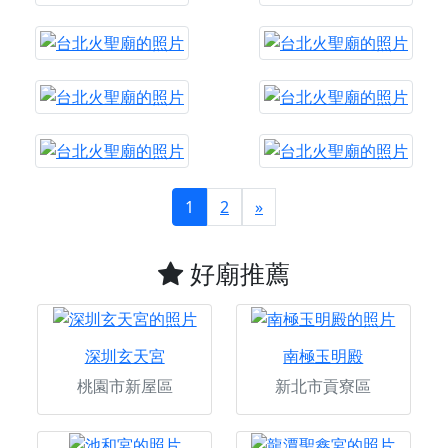
1
2
»
好廟推薦
深圳玄天宮
南極玉明殿
桃園市新屋區
新北市貢寮區