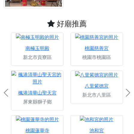
好廟推薦
南極玉明殿
桃園慈善宮
新北市貢寮區
桃園市桃園區
八里紫德宮
楓港清華山聖天宮
新北市八里區
Previous
Ne
屏東縣獅子鄉
桃園蓮華寺
池和宮