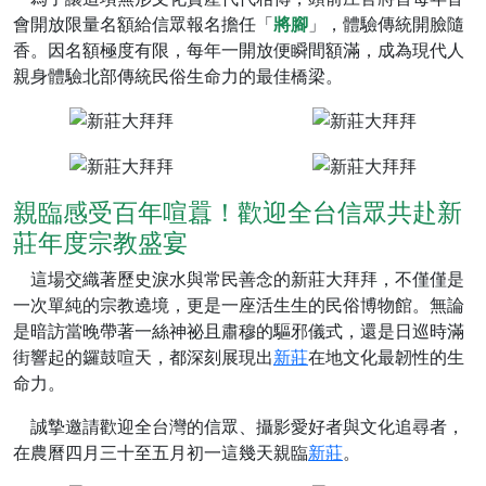
會開放限量名額給信眾報名擔任「
將腳
」，體驗傳統開臉隨
香。因名額極度有限，每年一開放便瞬間額滿，成為現代人
親身體驗北部傳統民俗生命力的最佳橋梁。
親臨感受百年喧囂！歡迎全台信眾共赴新
莊年度宗教盛宴
這場交織著歷史淚水與常民善念的新莊大拜拜，不僅僅是
一次單純的宗教遶境，更是一座活生生的民俗博物館。無論
是暗訪當晚帶著一絲神祕且肅穆的驅邪儀式，還是日巡時滿
街響起的鑼鼓喧天，都深刻展現出
新莊
在地文化最韌性的生
命力。
誠摯邀請歡迎全台灣的信眾、攝影愛好者與文化追尋者，
在農曆四月三十至五月初一這幾天親臨
新莊
。