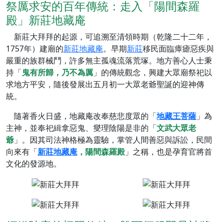
祭厲求安的百年傳統：走入「陽間森羅
殿」新莊地藏庵
新莊大拜拜的起源，可追溯至清領時期（乾隆二十二年，
1757年）建廟的
新莊地藏庵
。早期
新莊
移民面臨瘴瘧惡疾與
嚴重的族群械鬥，許多無主孤魂流落荒塚。地方善心人士秉
持「
鬼有所歸，乃不為厲
」的傳統觀念，興建大眾廟祭祀以
求地方平安，隨後發展出五月初一大眾老爺聖誕的迎神傳
統。
隨著香火日盛，地藏庵改奉慈悲度眾的「
地藏王菩薩
」為
主神，並奉祀緝拿惡鬼、燮理陰陽是非的「
文武大眾老
爺
」。因其司法神格極為靈驗，掌管人間善惡與訴訟，民間
向來有「
新莊地藏庵
，陽間森羅殿
」之稱，也是孕育官將首
文化的發源地。