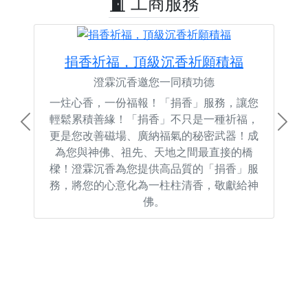
工商服務
捐香祈福，頂級沉香祈願積福
澄霖沉香邀您一同積功德
一炷心香，一份福報！「捐香」服務，讓您
輕鬆累積善緣！「捐香」不只是一種祈福，
Previous
Next
更是您改善磁場、廣納福氣的秘密武器！成
為您與神佛、祖先、天地之間最直接的橋
樑！澄霖沉香為您提供高品質的「捐香」服
務，將您的心意化為一柱柱清香，敬獻給神
佛。