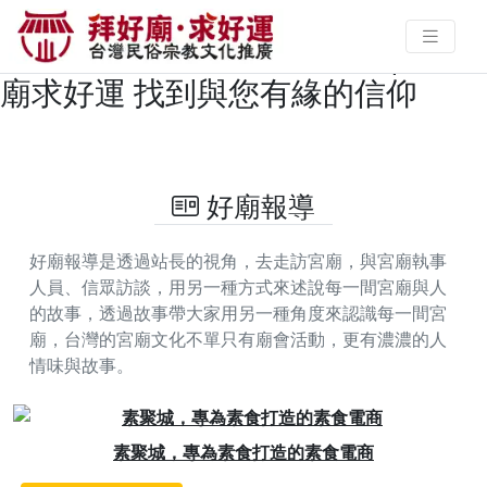
震懾陰陽的驅邪暗訪！新莊大拜拜
登場，官將首跨夜護駕除煞 | 拜好
廟求好運 找到與您有緣的信仰
好廟報導
好廟報導是透過站長的視角，去走訪宮廟，與宮廟執事
人員、信眾訪談，用另一種方式來述說每一間宮廟與人
的故事，透過故事帶大家用另一種角度來認識每一間宮
廟，台灣的宮廟文化不單只有廟會活動，更有濃濃的人
情味與故事。
Previous
Next
素聚城，專為素食打造的素食電商
加