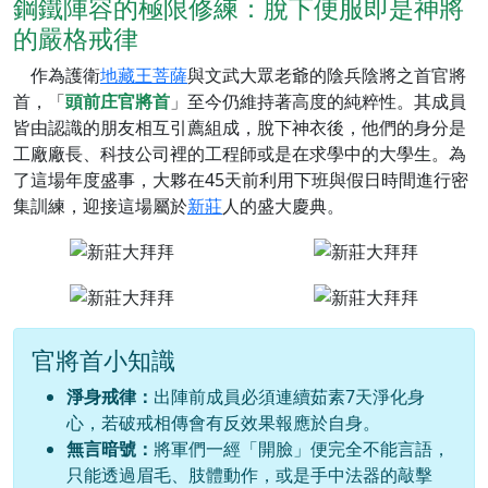
鋼鐵陣容的極限修練：脫下便服即是神將
的嚴格戒律
作為護衛
地藏王菩薩
與文武大眾老爺的陰兵陰將之首官將
首，「
頭前庄官將首
」至今仍維持著高度的純粹性。其成員
皆由認識的朋友相互引薦組成，脫下神衣後，他們的身分是
工廠廠長、科技公司裡的工程師或是在求學中的大學生。為
了這場年度盛事，大夥在45天前利用下班與假日時間進行密
集訓練，迎接這場屬於
新莊
人的盛大慶典。
官將首小知識
淨身戒律：
出陣前成員必須連續茹素7天淨化身
心，若破戒相傳會有反效果報應於自身。
無言暗號：
將軍們一經「開臉」便完全不能言語，
只能透過眉毛、肢體動作，或是手中法器的敲擊