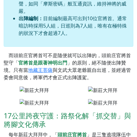
聲，如同「摩斯密碼」般互通資訊，維持神將的威
嚴。
出陣編制：
目前編制最高可出到10位官將首。通常
暗訪時採用5人組，日巡則為7人組，唯有在極特殊
的狀況下才會超過7人。
而頭前庄官將首可不是隨便就可以出陣的，頭前庄官將首
堅守「
官將首是跟著神明出門
」的原則，絕不隨便出陣贊
境。只有當
地藏王菩薩
與文武大眾老爺親自出巡，並經過管
委會同意後，將軍們才會正式出陣護駕。
17公里跨夜守護：路祭化解「抓交替」與
將腳文化傳承
每年新莊大拜拜中，「
頭前庄官將首
」是三隻遶境隊伍中