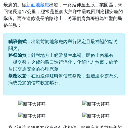
最廣的。從
新莊地藏庵
出發，一路延伸至五股工業園區，來
回總長達17公里，經常是整個大拜拜中最晚回到廟裡安座的
隊伍。而在這條漫長的路線上，將軍們肩負著極為神聖的民
俗任務：
喊班儀式：
出發前於地藏庵內舉行限定且最神祕的點將
閱兵。
路祭除煞：
針對地方上經常發生車禍、民俗上俗稱有
「抓交替」之虞的路口進行淨化，化解地方煞氣，給予
居民交通安全的心理慰藉。
祭改收驚：
在沿途停駐時幫信眾祭改，並透過令旗為久
病或受驚的信眾收驚驅邪。
為了讓這項無形文化資產代代相傳，頭前庄官將首每年皆