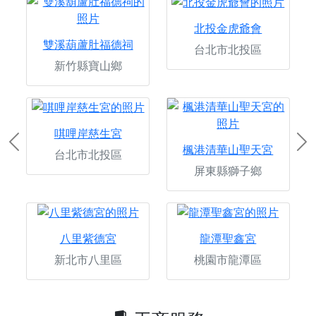
北投金虎爺會
雙溪葫蘆肚福德祠
台北市北投區
新竹縣寶山鄉
唭哩岸慈生宮
Previous
Ne
楓港清華山聖天宮
台北市北投區
屏東縣獅子鄉
八里紫德宮
龍潭聖鑫宮
新北市八里區
桃園市龍潭區