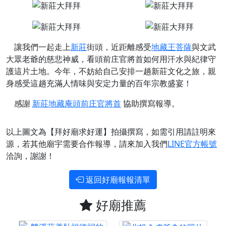
讓我們一起走上
新莊
街頭，近距離感受
地藏王菩薩
與文武
大眾老爺的慈悲神威，看頭前庄官將首如何用汗水與紀律守
護這片土地。今年，不妨給自己安排一趟新莊文化之旅，親
身感受這趟充滿人情味與安定力量的百年宗教盛宴！
感謝
新莊地藏庵頭前庄官將首
協助撰寫報導。
以上圖文為【拜好廟求好運】拍攝撰寫，如需引用請註明來
源，若其他廟宇需要合作報導，請來加入我們
LINE官方帳號
洽詢，謝謝！
返回好廟報報清單
好廟推薦