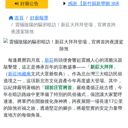
好廟公告
感謝 【新竹縣新豐鄉 池和宮】
首頁
好廟報導
震懾陰陽的驅邪暗訪！新莊大拜拜登場，官將首跨
夜護駕除煞
每逢農曆四月底，
新莊
街頭便會響起震撼人心的清脆法器
敲擊聲，這正是傳承百年的宗教盛事——「
新莊大拜拜
」
（
新莊地藏庵
文武大眾爺祭典）。作為北台灣三大暗訪民俗
遶境之一，這項新北市文化資產今年再度盛大登場。其中，
以紀律嚴明著稱的「
頭前庄官將首
」嚴格遵循正統古禮，今
年在暗訪路線中更準備了特別的民俗儀式，保證讓大家驚呼
連連。將軍們在開臉後化身神將，跨夜展開一場長達17公里
的除煞祈福之旅，透過堅定的腳步，將最堅實的安定力量帶
進地方的每個角落。