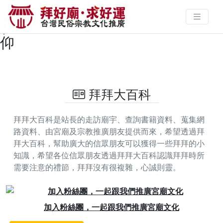
九天玄女，來自上古傳說的女戰神
| 拜好廟求好運 找到與您有緣的信
仰
拜拜大百科
拜拜大百科是站長的走訪廟宇、查詢書籍資料、蒐集網
路資料、由宮廟及宗教推廣朋友提供而來，希望透過拜
拜大百科，幫助廣大的信眾朋友可以獲得一些拜拜的小
知識，希望各位信眾朋友透過拜拜大百科認識拜拜時所
需要注意的禮節，拜拜沒有很複雜，心誠則靈。
Previous
Next
加入粉絲團，一起跟我們推廣宮廟文化