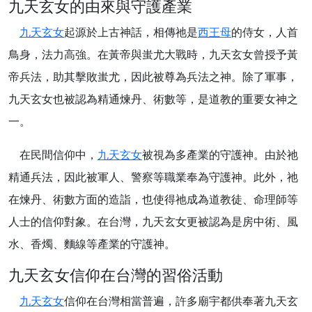
九天玄女的由來與守護產業
九天玄女
起源於上古神話，相傳祂是
西王母
的侍女，人首
鳥身，法力高強。在黃帝與蚩尤大戰時，九天玄女曾授予黃
帝兵法，助其擊敗蚩尤，因此被尊為兵法之神。除了軍事，
九天玄女也被認為精通煉丹、術數等，是道教的重要女神之
一。
在民間信仰中，
九天玄女
被視為多產業的守護神。由於祂
精通兵法，因此被軍人、警察等職業奉為守護神。此外，祂
在煉丹、術數方面的造詣，也使得祂成為道教徒、命理師等
人士的信仰對象。在台灣，九天玄女更被認為是房中術、風
水、香燭、麵線等產業的守護神。
九天玄女信仰在台灣的習俗活動
九天玄女
信仰在台灣相當普遍，許多廟宇都供奉著九天玄