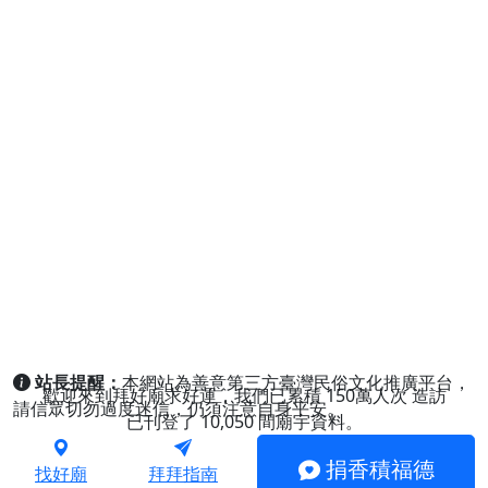
站長提醒：
本網站為善意第三方臺灣民俗文化推廣平台，
歡迎來到拜好廟求好運，我們已累積
150萬人次
造訪
請信眾切勿過度迷信，仍須注意自身平安。
已刊登了
10,050
間廟宇資料。
捐香積福德
找好廟
拜拜指南