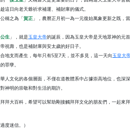
會趁這日向老天爺祈求補運、補財庫的儀式。
天公稱之為「
賀正
」，農曆正月初一為一元復始萬象更新之既，
天公生
」，就是
玉皇大帝
的誕辰，因為玉皇大帝是天地眾神的元
大帝祝壽，也是補財庫與安太歲的好日子。
合地支而產生，每年只有5至7天，並不多見，這一天向
玉皇大
己的罪孽。
穿華人文化的各個層面，不僅在道教體系中占據崇高地位，也深
們對神明的崇敬和對生活的期許。
的拜拜大百科，希望可以幫助剛接觸拜拜文化的朋友們，一起來
勿過度迷信。）