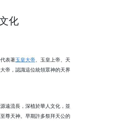
人累積福德、祈求平安好運
仰文化
信大德，一同回到母娘慈悲座前，祈福納祥、慎
份對祖先的感恩、對親人的思念，也是為家人祈
」代表著
玉皇大帝
、玉皇上帝、天
邀十方善信大德共同參與。
皇大帝，認識這位統領眾神的天界
先親眷祈求安息，也為自身與家人累積福德、種
天尊」 親自坐鎮主法！幫你累積的功德福報自然
地公埔，祈願闔家平安、地方祥和、福運綿長。
仰源遠流長，深植於華人文化，並
沐母娘慈光，共祈平安吉祥
的至尊天神。早期許多祭拜天公的
陽兩利、闔家平安的殊勝因緣。
田