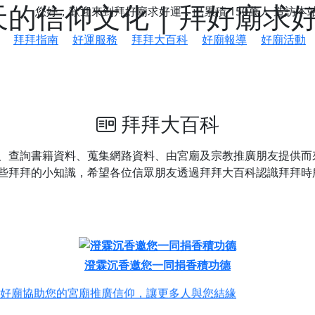
天的信仰文化 | 拜好廟求
您好，歡迎來到拜好廟求好運，已累積
150萬人
造訪本
拜拜指南
好運服務
拜拜大百科
好廟報導
好廟活動
拜拜大百科
、查詢書籍資料、蒐集網路資料、由宮廟及宗教推廣朋友提供而
些拜拜的小知識，希望各位信眾朋友透過拜拜大百科認識拜拜時
鄉 池和宮】 贊助支持我們推廣台灣民俗宗教文化
澄霖沉香邀您一同捐香積功德
好廟協助您的宮廟推廣信仰，讓更多人與您結緣
會】丙午年最Chill的神級會香之旅，這不只是一場宗教盛事，