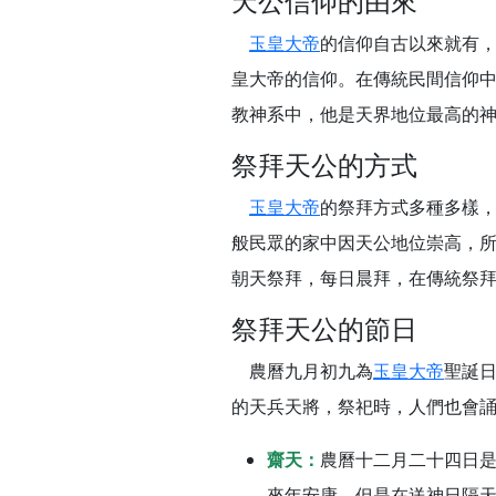
天公信仰的由來
【台北北投金虎爺會
玉皇大帝
的信仰自古以來就有
【新北八里 紫德宮
皇大帝的信仰。在傳統民間信仰
【桃園新屋 深圳玄
教神系中，他是天界地位最高的
【桃園新屋 深圳玄
祭拜天公的方式
【桃園慈善宮(天公
歡迎友廟長官、小編
玉皇大帝
的祭拜方式多種多樣
歡迎信眾分享您前往
般民眾的家中因天公地位崇高，
朝天祭拜，每日晨拜，在傳統祭
祭拜天公的節日
農曆九月初九為
玉皇大帝
聖誕
的天兵天將，祭祀時，人們也會
齋天：
農曆十二月二十四日
來年安康。但是在送神日隔