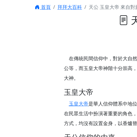
之旅」！
首頁
拜拜大百科
天公 玉皇大帝 來自
【台北北投 唭哩岸
【屏東縣獅子鄉 楓
終追遠、廣植福田
【桃園市 桃園蓮華
願平安順遂的慈悲心
在傳統民間信仰中，對於大自然
【桃園龜山 慈恩宮
公等，而玉皇大帝神階十分崇高
【新北貢寮 南極玉
下善緣。
大神。
【桃園慈善宮(天公
玉皇大帝
是「超級加倍」！
【台北北投 福慶宮
玉皇大帝
是華人信仰體系中地
【桃園龜山 慈恩宮
在民眾生活中扮演著重要的角色
【桃園龜山 慈恩宮
方式，均沒有設置金身，以香爐
【新北八里 紫德宮