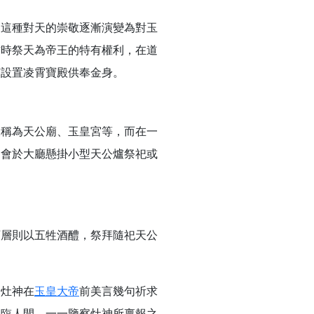
回憶
來這種對天的崇敬逐漸演變為對玉
忘。
古時祭天為帝王的特有權利，在道
份感謝守護的虔誠心意
有設置凌霄寶殿供奉金身。
來參香，共同向七娘媽祝壽祈福
財運亨通、事業順遂、百邪退散。
被稱為天公廟、玉皇宮等，而在一
常會於大廳懸掛小型天公爐祭祀或
下層則以五牲酒醴，祭拜隨祀天公
請灶神在
玉皇大帝
前美言幾句祈求
親臨人間，一一鑒察灶神所稟報之