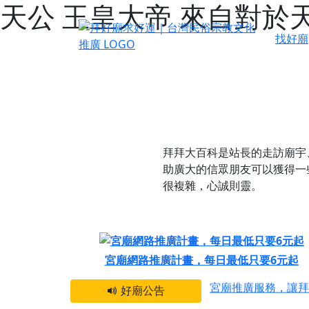
天公 玉皇大帝 來自對於
找好廟
拜拜大百科是站長的走訪廟宇
助廣大的信眾朋友可以獲得一
很複雜，心誠則靈。
感謝 【新竹縣新豐
宮廟網路推廣計畫，每日最低只要6元起
宮廟推廣服務，讓拜
好廟公告
【台北 北投金虎爺