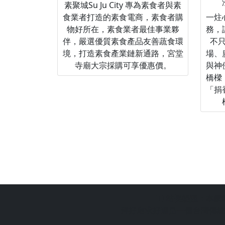
素聚城Su Ju City 專為素食者與素
食業者打造的素食電商，素食者購
一炷
物好所在，素食業者最佳事業夥
務，
伴，嚴選優質素食產品友善蔬食環
不
境，打造素食產業鏈新通路，宮堂
場、
寺廟大宗採購可享優惠價。
與神
橋樑
「捐
站長提醒：
本網
拜好廟求好運是一個台灣傳統