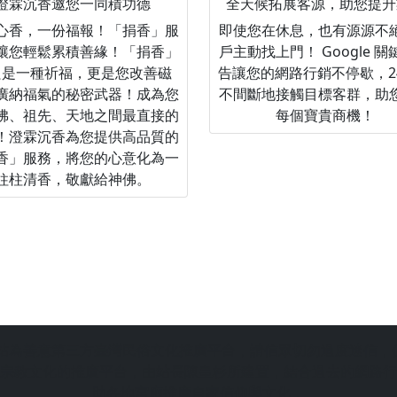
澄霖沉香邀您一同積功德
全天候拓展客源，助您提升
心香，一份福報！「捐香」服
即使您在休息，也有源源不
讓您輕鬆累積善緣！「捐香」
戶主動找上門！ Google 
只是一種祈福，更是您改善磁
告讓您的網路行銷不停歇，2
廣納福氣的秘密武器！成為您
不間斷地接觸目標客群，助
佛、祖先、天地之間最直接的
每個寶貴商機！
！澄霖沉香為您提供高品質的
香」服務，將您的心意化為一
柱柱清香，敬獻給神佛。
站為善意第三方臺灣民俗文化推廣平台，請信眾切勿過度迷信，
宗教文化的推廣平台，由站長陳皇杉所建置，結合過去的網路行
助各地宮廟推廣自家信仰與文化，