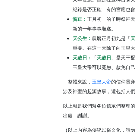
紀錄是否正確，有的宮廟也
賀正：
正月初一的子時祭拜
新的一年事事順遂。
天公生：
農曆正月初九是「
重要。在這一天除了向玉皇
天赦日：
「
天赦日
」是天干配
玉皇大帝可以寬恕、赦免自
整體來說，
玉皇大帝
的信仰貫
涉及神聖的起源故事，還包括人
以上就是我們幫各位信眾們整理
出處，謝謝。
（以上內容為傳統民俗文化，請