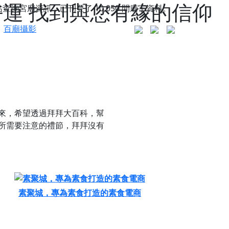
好運 找到與您有緣的信仰
站查詢宮廟資訊，已刊登了
10,050
間廟宇資料。
百廟攝影
來，希望透過拜拜大百科，幫
所需要注意的禮節，拜拜沒有
素聚城，專為素食打造的素食電商
更是一趟充滿神明加持、帶你走透透的「神級文化