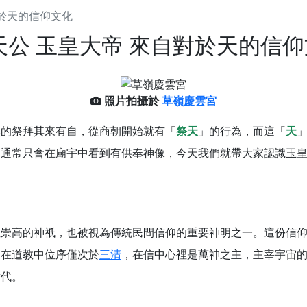
對於天的信仰文化
慈生宮】慶讚中元普渡法會，誠摯邀請您一同參與，為自己與家
天公 玉皇大帝 來自對於天的信
港清華山聖天宮】驪山母娘聖誕暨中元普渡大法會，誠邀十方善
寺】盂蘭盆中元報恩法會，這場法會不只是超薦與普渡，更是一
照片拍攝於
草嶺慶雲宮
意。
的祭拜其來有自，從商朝開始就有「
祭天
」的行為，而這「
天
】丙午年梁皇寶懺法會，一念虔誠禮寶懺，一分懺悔植福田，誠
，通常只會在廟宇中看到有供奉神像，今天我們就帶大家認識玉
明殿】中元普渡大法會，誠摯歡迎十方善信大德隨喜贊普，為祖
廟)】中元普渡交給專業的來，省時省力又積福！「玉皇大帝 大
】慶讚中元普渡法會，誠摯邀請十方善信大德，一同回到北投土
位崇高的神祇，也被視為傳統民間信仰的重要神明之一。這份信
】瑤池金母聖誕祝壽盛典，邀請十方善信大德蒞臨參香祝壽，同
，在道教中位序僅次於
三清
，在信中心裡是萬神之主，主宰宇宙
】丙午年慶讚中元普渡法會，正是讓我們用善念與功德，迴向冥
替代。
】丙午年中元普渡讚普超薦法會，普施眾生・慎終追遠・廣植福