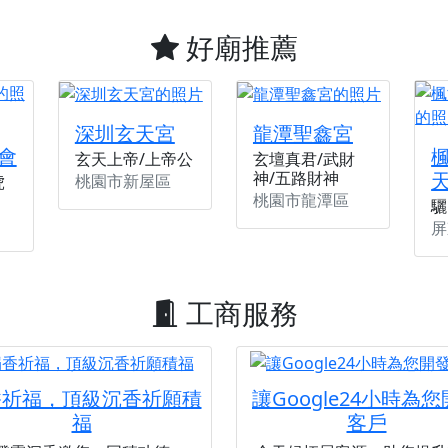
好廟推薦
深圳玄天宮
龍潭聖鑫宮
會
玄天上帝/上帝公
玄壇真君/武財
神/五路財神
桃園市新屋區
虎
桃園市龍潭區
驪
屏
工商服務
香祈福，頂級沉香祈願積
讓Google24小時為
福
客戶