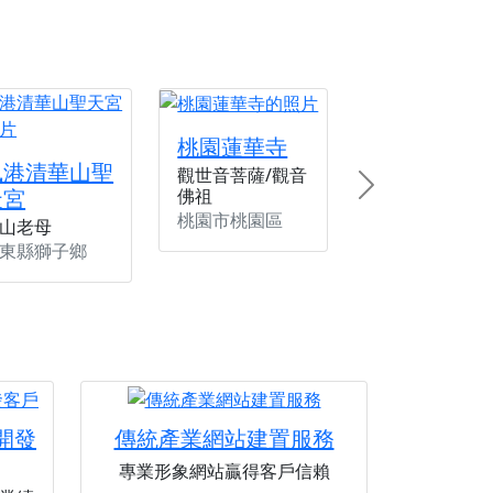
桃園蓮華寺
楓港清華山聖
觀世音菩薩/觀音
天宮
佛祖
Next
桃園市桃園區
山老母
東縣獅子鄉
您開發
傳統產業網站建置服務
專業形象網站贏得客戶信賴