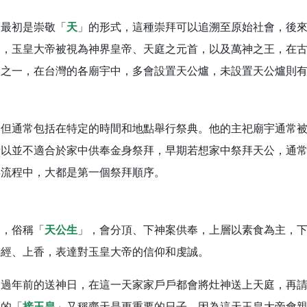
】父親節陪爸爸一起闖關趣，邀請大小朋友一起留下珍貴的家庭
，最初是崇敬「
天
」的形式，這種崇拜可以追溯至原始社會，後
】父親節奉茶感恩活動，一杯茶，一份心意；一句感謝，一生難
中，玉皇大帝被視為神界皇帝、天庭之元首，以及萬神之王，在
天宮】農曆七月擴大犒軍科儀，吉祥月不只有普渡祈福，也有一
神之一，在台灣的各廟宇中，多會設置天公爐，未設置天公爐則
天宮】七娘媽聖誕祝壽慶典，誠摯邀請十方善信大德攜家帶眷前
廟)】虎爺元帥 開光大典，祈求虎爺神威護持，庇佑闔家平安、
加入我們LINE官方帳號，讓我們協助您的廟宇推廣。
，但通常包括在特定的時間和地點舉行祭典。他的主祀廟宇通常
廟宇的參拜體驗，推廣您的信仰
所以並不適合於家中供奉金身祭拜，早期若想家中祭拜天公，通
拜流程中，大都是第一個祭拜順序。
日，俗稱「
天公生
」，會分頂、下神案供奉，上層以素食為主，
誦經、上香，表達對玉皇大帝的信仰和虔誠。
是過年前的送神日，在這一天家家戶戶都會將灶神送上天庭，再
天的「
接玉皇
」又稱齋天是更重要的日子，因為這天玉皇大帝會