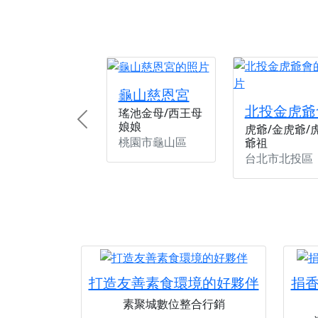
龜山慈恩宮
北投金虎爺
瑤池金母/西王母
娘娘
Previous
虎爺/金虎爺/
桃園市龜山區
爺祖
台北市北投區
打造友善素食環境的好夥伴
捐
素聚城數位整合行銷